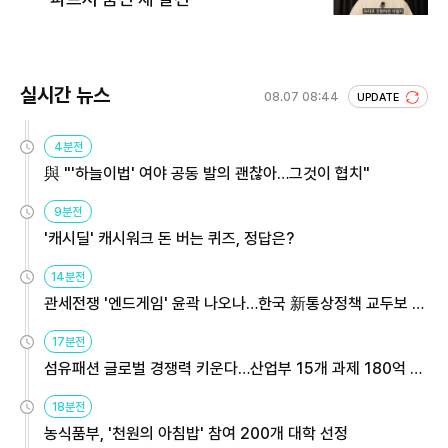
실시간 뉴스
08.07 08:44
UPDATE
4분전
與 "'하늘이법' 여야 공동 발의 괜찮아…그것이 협치"
9분전
'캐시딜' 캐시워크 돈 버는 퀴즈, 정답은?
14분전
관세전쟁 '엔드게임' 윤곽 나오나…한국 新통상정책 교두보 활
용해야
17분전
섬유패션 글로벌 경쟁력 키운다…산업부 15개 과제 180억 지
원
18분전
농식품부, '천원의 아침밥' 참여 200개 대학 선정