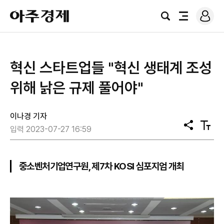
로
아
그
검
전
주
인
색
체
경
메
제
뉴
혁신 스타트업들 "혁신 생태계 조성
위해 낡은 규제 풀어야"
이나경 기자
공
텍
입력 2023-07-27 16:59
유
스
트
크
기
중소벤처기업연구원, 제7차 KOSI 심포지엄 개최