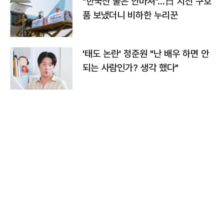
"한국산 물은 안마셔"…日 지진 구호
품 보냈더니 비하한 누리꾼
'태도 논란' 정준원 "난 배우 하면 안
되는 사람인가? 생각 했다"