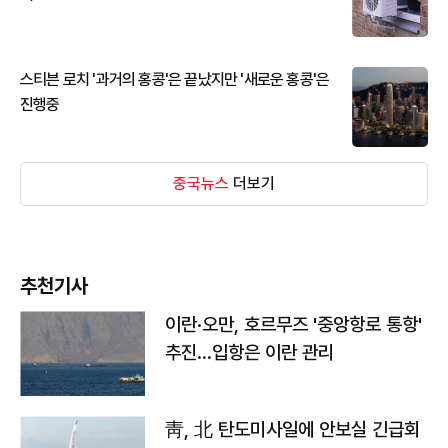
스티븐 로치 '과거의 홍콩'은 끝났지만 '새로운 홍콩'은
진행중
중국뉴스
더보기
추천기사
이란·오만, 호르무즈 '중앙항로 통항'
추진…입항은 이란 관리
靑, 北 탄도미사일에 안보실 긴급회