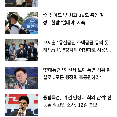
타는 코스피
'입추'에도 낮 최고 39도 폭염 절
정…한밤 '열대야' 지속
오세훈 "용산공원 주택공급 동의 못
해" vs 與 "정치적 어젠다로 사용"
맞불
李대통령 "외신서 보던 폭염 상황 현
실로…모든 행정력 총동원하라"
종합특검, '계엄 당정대 회의 참석' 한
동훈 참고인 조사...12일 통보