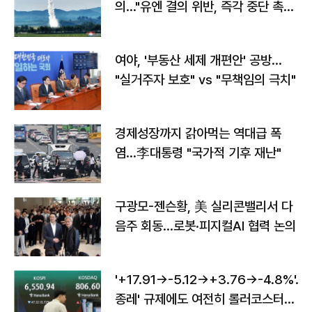
의…"유엔 결의 위반, 즉각 중단 촉
구"
여야, '부동산 세제 개편안' 공방…
"실거주자 보호" vs "무책임의 극치"
경제성장까지 갉아먹는 역대급 폭
염…李대통령 "국가적 기후 재난"
구광모-젠슨황, 美 실리콘밸리서 다
음주 회동…로봇·피지컬AI 협력 논의
'+17.91→-5.12→+3.76→-4.8%'…'
종레' 규제에도 여전히 롤러코스터