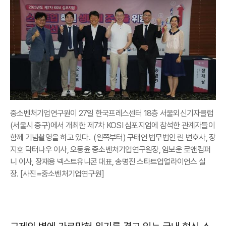
중소벤처기업연구원이 27일 한국프레스센터 18층 서울외신기자클럽
(서울시 중구)에서 개최한 제7차 KOSI 심포지엄에 참석한 관계자들이
함께 기념촬영을 하고 있다. (왼쪽부터) 구태언 법무법인 린 변호사, 장
지호 닥터나우 이사, 오동윤 중소벤처기업연구원장, 엄보운 로앤컴퍼
니 이사, 장재용 넥스트유니콘 대표, 송명진 스타트업얼라이언스 실
장. [사진=중소벤처기업연구원]