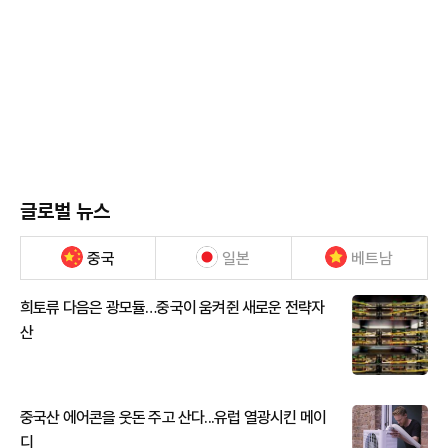
글로벌 뉴스
중국
일본
베트남
희토류 다음은 광모듈…중국이 움켜쥔 새로운 전략자
산
중국산 에어콘을 웃돈 주고 산다...유럽 열광시킨 메이
디