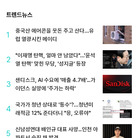
트렌드뉴스
중국산 에어콘을 웃돈 주고 산다...유
1
럽 열광시킨 메이디
"이재명 탄핵, 얼마 안 남았다"...'윤석
2
열 탄핵' 맞힌 무당, '성지글' 등장
샌디스크, AI 수요에 '매출 4.7배'…가
3
이던스 실망에 '주가는 하락'
국가가 청년 상대로 '통수'?...청년미
4
래적금 12% 준다더니 "응, 오류야"
신남성연대 배인규 대표 사망…인천 아
5
파트서 숨진 채 발견