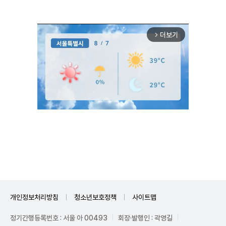
더보기
arrow_forward_ios
Unmute
개인정보처리방침
청소년보호정책
사이트맵
정기간행등록번호 : 서울 아 00493
회장·발행인 : 곽영길