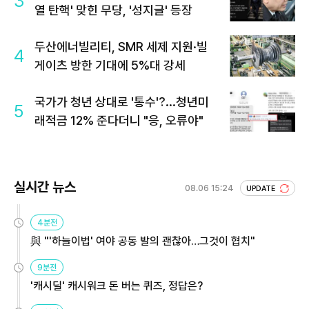
3
열 탄핵' 맞힌 무당, '성지글' 등장
두산에너빌리티, SMR 세제 지원·빌
4
게이츠 방한 기대에 5%대 강세
국가가 청년 상대로 '통수'?...청년미
5
래적금 12% 준다더니 "응, 오류야"
실시간 뉴스
08.06 15:24
UPDATE
4분전
與 "'하늘이법' 여야 공동 발의 괜찮아…그것이 협치"
9분전
'캐시딜' 캐시워크 돈 버는 퀴즈, 정답은?