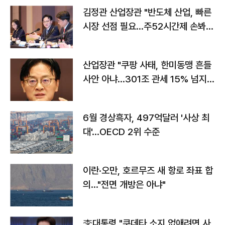
김정관 산업장관 "반도체 산업, 빠른
시장 선점 필요…주52시간제 손봐
야"
산업장관 "쿠팡 사태, 한미동맹 흔들
사안 아냐…301조 관세 15% 넘지
않도록 협의"
6월 경상흑자, 497억달러 '사상 최
대'…OECD 2위 수준
이란·오만, 호르무즈 새 항로 좌표 합
의…"전면 개방은 아냐"
李대통령 "쿠데타 소지 없애려면 사