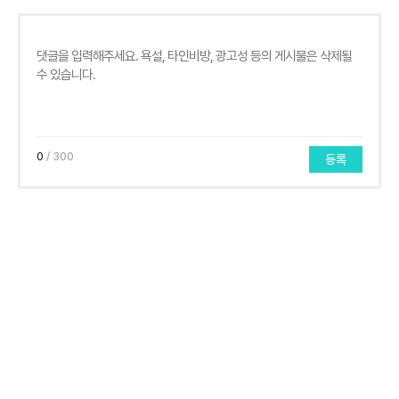
0
/ 300
등록