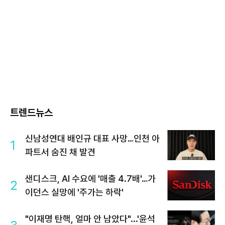
트렌드뉴스
신남성연대 배인규 대표 사망…인천 아
1
파트서 숨진 채 발견
샌디스크, AI 수요에 '매출 4.7배'…가
2
이던스 실망에 '주가는 하락'
"이재명 탄핵, 얼마 안 남았다"...'윤석