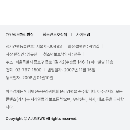
Unmute
개인정보처리방침
청소년보호정책
사이트맵
정기간행등록번호 : 서울 아 00493
회장·발행인 : 곽영길
사장·편집인 : 임규진
청소년보호책임자 : 전운
주소 : 서울특별시 종로구 종로 1길 42(수송동 146-1) 이마빌딩 11층
전화 : 02-767-1500
발행일자 : 2007년 11월 15일
등록일자 : 2008년 01월10일
아주경제는 인터넷신문윤리위원회 윤리강령을 준수합니다. 아주경제의 모든
콘텐츠(기사)는 저작권법의 보호를 받으며, 무단전재, 복사, 배포 등을 금지합
니다.
Copyright ⓒ AJUNEWS All rights reserved.