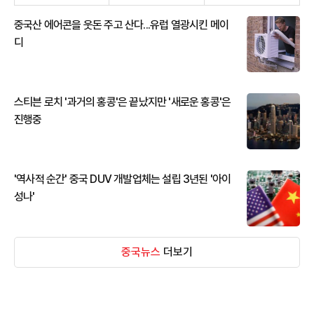
중국산 에어콘을 웃돈 주고 산다...유럽 열광시킨 메이
디
스티븐 로치 '과거의 홍콩'은 끝났지만 '새로운 홍콩'은
진행중
'역사적 순간' 중국 DUV 개발업체는 설립 3년된 '아이
성나'
중국뉴스
더보기