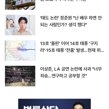
'태도 논란' 정준원 "난 배우 하면 안
되는 사람인가? 생각 했다"
13호 '돌핀' 이어 14호 태풍 '구지
라'·15호 태풍 '찬홈' 발생…현재 위
치와 이동경로는?
이상준, LA 공연 논란에 사과 "너무
죄송…연구하고 공부할 것"