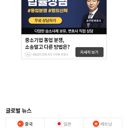
글로벌 뉴스
중국
일본
베트남