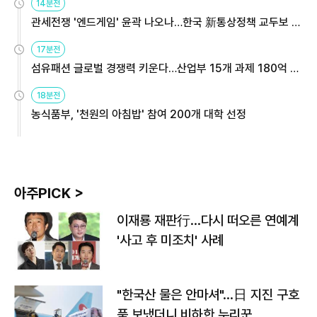
14분전
관세전쟁 '엔드게임' 윤곽 나오나…한국 新통상정책 교두보 활
용해야
17분전
섬유패션 글로벌 경쟁력 키운다…산업부 15개 과제 180억 지
원
18분전
농식품부, '천원의 아침밥' 참여 200개 대학 선정
아주PICK >
이재룡 재판行…다시 떠오른 연예계
'사고 후 미조치' 사례
"한국산 물은 안마셔"…日 지진 구호
품 보냈더니 비하한 누리꾼