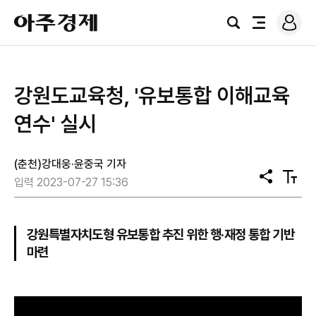
로
아
그
검
전
주
인
색
체
경
메
제
뉴
강원도교육청, '유보통합 이해교육
연수' 실시
(춘천)강대웅·윤중국 기자
공
텍
입력 2023-07-27 15:36
유
스
트
크
기
강원특별자치도형 유보통합 추진 위한 행·재정 통합 기반
마련