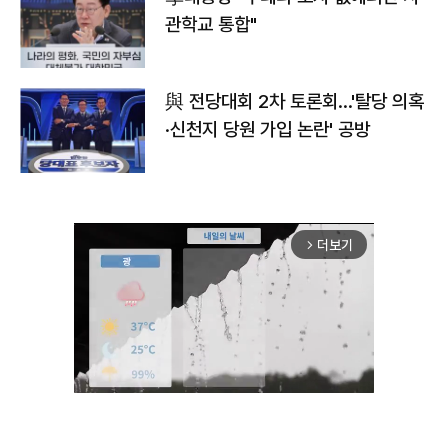
관학교 통합"
與 전당대회 2차 토론회…'탈당 의혹
·신천지 당원 가입 논란' 공방
더보기
arrow_forward_ios