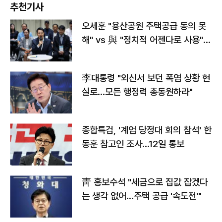
추천기사
오세훈 "용산공원 주택공급 동의 못
해" vs 與 "정치적 어젠다로 사용"
맞불
李대통령 "외신서 보던 폭염 상황 현
실로…모든 행정력 총동원하라"
종합특검, '계엄 당정대 회의 참석' 한
동훈 참고인 조사...12일 통보
靑 홍보수석 "세금으로 집값 잡겠다
는 생각 없어…주택 공급 '속도전'"