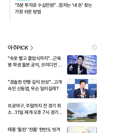
"5분 투자로 수십만원"…잠자는 '내 돈' 찾는
가장 쉬운 방법
아주PICK
"속옷 빨고 졸업식까지"…근육
병 학생 돌본 공익, 코미디언 김
규원이었다
"경솔한 언행 깊이 반성"…고개
숙인 신동엽, 무슨 일이길래?
프로야구, 주말까지 전 경기 취
소…11일 재개·오후 7시 경기
시작
태풍 '돌핀'·'찬홈' 한반도 빗겨