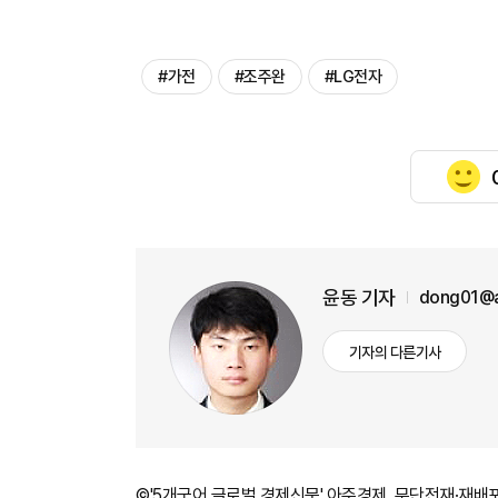
#가전
#조주완
#LG전자
윤동 기자
dong01@a
기자의 다른기사
©'5개국어 글로벌 경제신문' 아주경제. 무단전재·재배