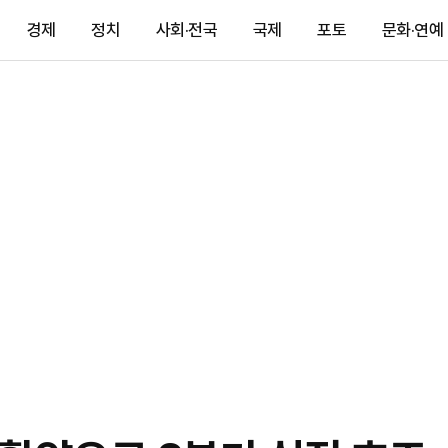
경제
정치
사회·전국
국제
포토
문화·연예