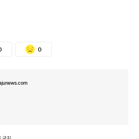
0
0
junews.com
포 금지