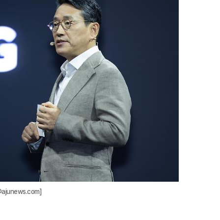
지
확
대
junews.com]