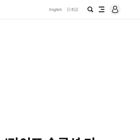
로
English
日本語
그
검
전
인
색
체
메
뉴