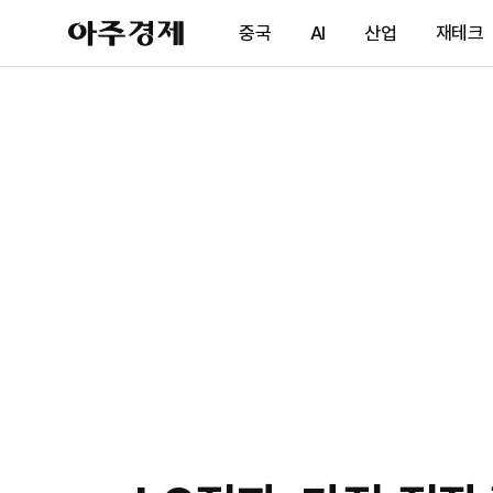
아
중국
AI
산업
재테크
주
경
제