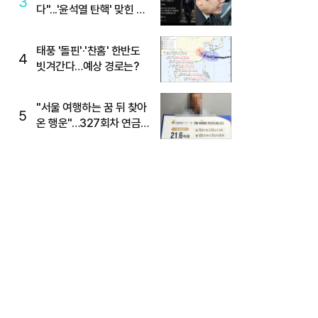
3
다"...'윤석열 탄핵' 맞힌 무
당, '성지글' 등장
태풍 '돌핀'·'찬홈' 한반도
4
빗겨간다…예상 경로는?
"서울 여행하는 꿈 뒤 찾아
5
온 행운"…327회차 연금
복권720+ 당첨번호조회
주목