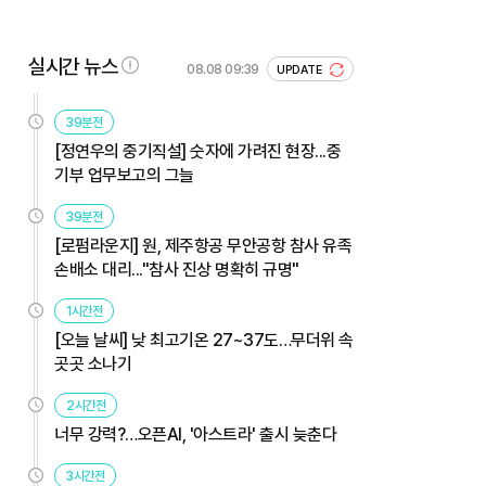
실시간 뉴스
08.08 09:39
UPDATE
39분전
[정연우의 중기직설] 숫자에 가려진 현장...중
기부 업무보고의 그늘
39분전
[로펌라운지] 원, 제주항공 무안공항 참사 유족
손배소 대리..."참사 진상 명확히 규명"
1시간전
[오늘 날씨] 낮 최고기온 27~37도…무더위 속
곳곳 소나기
2시간전
너무 강력?…오픈AI, '아스트라' 출시 늦춘다
3시간전