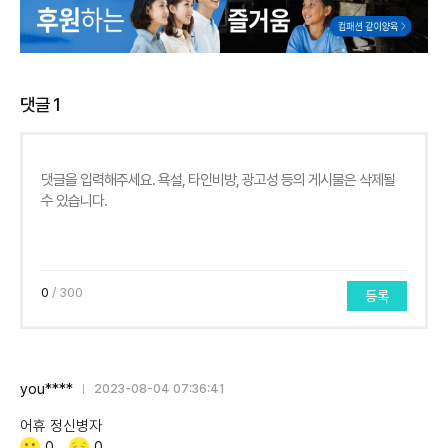
댓글
1
0
/ 300
등록
you****
2023-08-04 07:36:41
어휴 정신병자
Like/Dislike
공
비
0
0