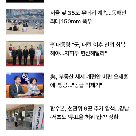
서울 낮 35도 무더위 계속…동해안
최대 150㎜ 폭우
李대통령 "군, 내란 이후 신뢰 회복
해야…지휘부 헌신해달라"
與, 부동산 세제 개편안 비판 오세훈
에 '맹공'…"공급 억제기"
합수본, 선관위 9곳 추가 압색…강남
·서초도 '투표율 허위 입력' 정황