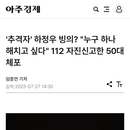
로
아
그
검
전
주
인
색
체
경
메
제
뉴
'추격자' 하정우 빙의? "누구 하나
해치고 싶다" 112 자진신고한 50대
체포
임종언 기자
공
텍
입력 2023-07-27 14:30
유
스
트
크
기