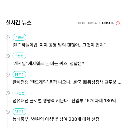
실시간 뉴스
08.08 18:24
UPDATE
4분전
與 "'하늘이법' 여야 공동 발의 괜찮아…그것이 협치"
9분전
'캐시딜' 캐시워크 돈 버는 퀴즈, 정답은?
14분전
관세전쟁 '엔드게임' 윤곽 나오나…한국 新통상정책 교두보 활
용해야
17분전
섬유패션 글로벌 경쟁력 키운다…산업부 15개 과제 180억 지
원
18분전
농식품부, '천원의 아침밥' 참여 200개 대학 선정