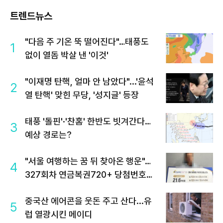
트렌드뉴스
"다음 주 기온 뚝 떨어진다"…태풍도
1
없이 열돔 박살 낸 '이것'
"이재명 탄핵, 얼마 안 남았다"...'윤석
2
열 탄핵' 맞힌 무당, '성지글' 등장
태풍 '돌핀'·'찬홈' 한반도 빗겨간다…
3
예상 경로는?
"서울 여행하는 꿈 뒤 찾아온 행운"…
4
327회차 연금복권720+ 당첨번호조
회 주목
중국산 에어콘을 웃돈 주고 산다...유
5
럽 열광시킨 메이디