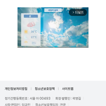
더보기
arrow_forward_ios
Unmute
개인정보처리방침
청소년보호정책
사이트맵
정기간행등록번호 : 서울 아 00493
회장·발행인 : 곽영길
사장·편집인 : 임규진
청소년보호책임자 : 전운