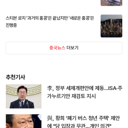
스티븐 로치 '과거의 홍콩'은 끝났지만 '새로운 홍콩'은
진행중
중국뉴스
더보기
추천기사
李, 정부 세제개편안에 제동…ISA·주
가누르기안 재검토 지시
與, 황희 '폐기 버스 청년 주택' 제안
에 "당 입장과 무관…개인 의견"