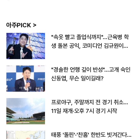
아주PICK >
"속옷 빨고 졸업식까지"…근육병 학
생 돌본 공익, 코미디언 김규원이었
다
"경솔한 언행 깊이 반성"…고개 숙인
신동엽, 무슨 일이길래?
프로야구, 주말까지 전 경기 취소…
11일 재개·오후 7시 경기 시작
태풍 '돌핀'·'찬홈' 한반도 빗겨간다…