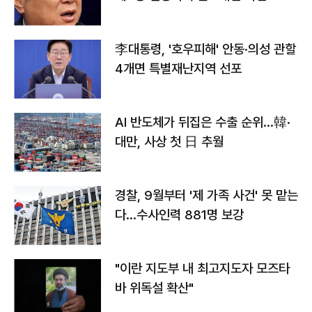
李대통령, '호우피해' 안동·의성 관할
4개면 특별재난지역 선포
AI 반도체가 뒤집은 수출 순위…韓·
대만, 사상 첫 日 추월
경찰, 9월부터 '제 가족 사건' 못 맡는
다…수사인력 881명 보강
"이란 지도부 내 최고지도자 모즈타
바 위독설 확산"