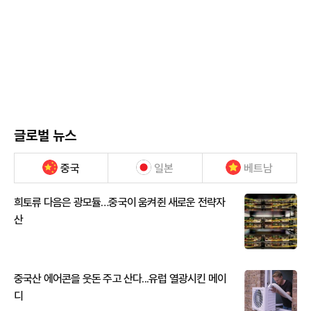
글로벌 뉴스
중국
일본
베트남
희토류 다음은 광모듈…중국이 움켜쥔 새로운 전략자
산
중국산 에어콘을 웃돈 주고 산다...유럽 열광시킨 메이
디