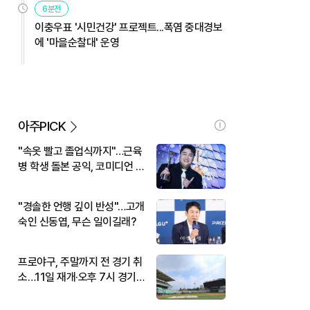
6분전
이충우표 '시민건강' 프로젝트...폭염 중대경보
에 '마을순찰대' 운영
아주PICK
"속옷 빨고 졸업식까지"…근육
병 학생 돌본 공익, 코미디언 김
규원이었다
"경솔한 언행 깊이 반성"…고개
숙인 신동엽, 무슨 일이길래?
프로야구, 주말까지 전 경기 취
소…11일 재개·오후 7시 경기
시작