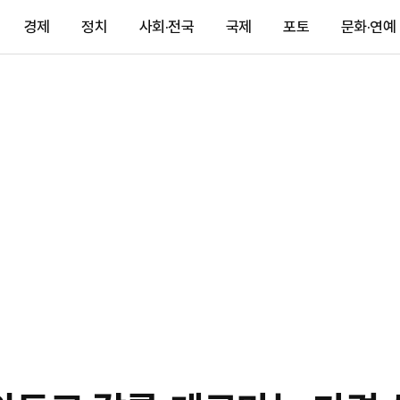
경제
정치
사회·전국
국제
포토
문화·연예