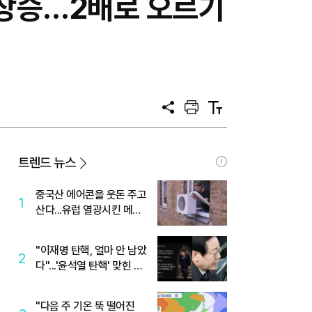
 상승…2배로 오르기
공
프
텍
유
린
스
트
트
크
기
트렌드 뉴스
중국산 에어콘을 웃돈 주고
1
산다...유럽 열광시킨 메이
디
"이재명 탄핵, 얼마 안 남았
2
다"...'윤석열 탄핵' 맞힌 무
당, '성지글' 등장
"다음 주 기온 뚝 떨어진