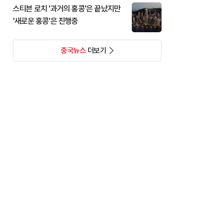
스티븐 로치 '과거의 홍콩'은 끝났지만
'새로운 홍콩'은 진행중
중국뉴스
더보기