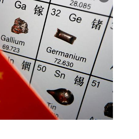
미
지
확
대