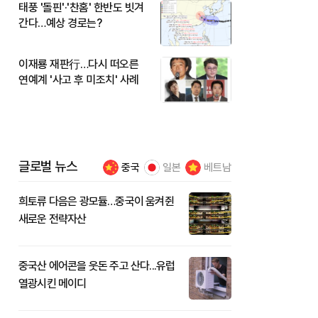
태풍 '돌핀'·'찬홈' 한반도 빗겨
간다…예상 경로는?
이재룡 재판行…다시 떠오른
연예계 '사고 후 미조치' 사례
글로벌 뉴스
중국
일본
베트남
희토류 다음은 광모듈…중국이 움켜쥔
새로운 전략자산
중국산 에어콘을 웃돈 주고 산다...유럽
열광시킨 메이디