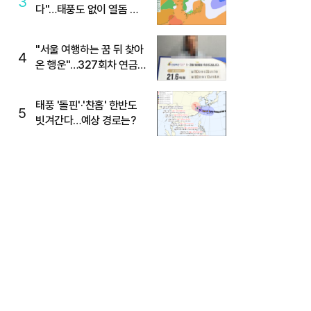
3
다"…태풍도 없이 열돔 박
살 낸 '이것'
"서울 여행하는 꿈 뒤 찾아
4
온 행운"…327회차 연금
복권720+ 당첨번호조회
주목
태풍 '돌핀'·'찬홈' 한반도
5
빗겨간다…예상 경로는?