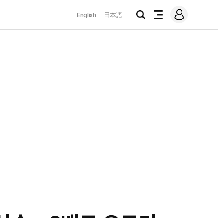
로
English
日本語
그
검
전
인
색
체
메
뉴