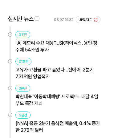
실시간 뉴스
08.07 16:32
UPDATE
3초전
"AI 메모리 수요 대응"…SK하이닉스, 용인·청
주에 54조원 투자
31초전
고유가·고환율 파고 높았다…진에어, 2분기
731억원 영업적자
3분전
박찬대표 '아동학대예방' 프로젝트...내달 4일
부모 특강 개최
5분전
[NNA] 홍콩 2분기 음식점 매출액, 0.4% 증가
한 272억 달러