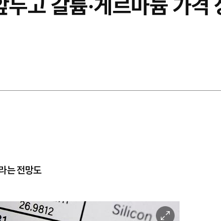
 앞두고 갈륨·게르마늄 가격
이라는 전망도
이