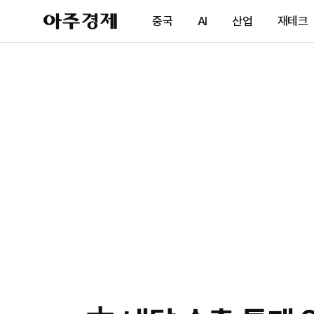
아
중국
AI
산업
재테크
주
경
제