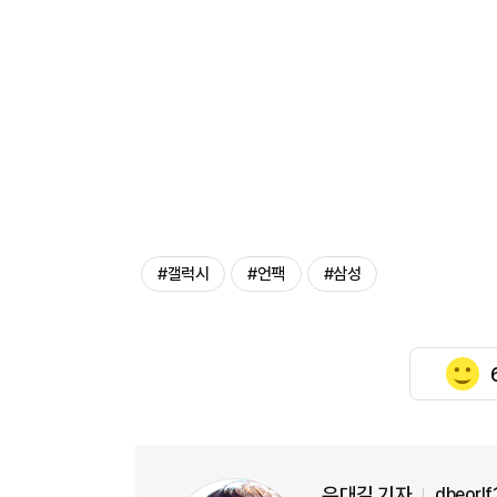
#갤럭시
#언팩
#삼성
유대길 기자
dbeorl