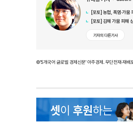
[포토] 농협, 폭염·가
[포토] 김해 가뭄 피해
기자의 다른기사
©'5개국어 글로벌 경제신문' 아주경제. 무단전재·재배