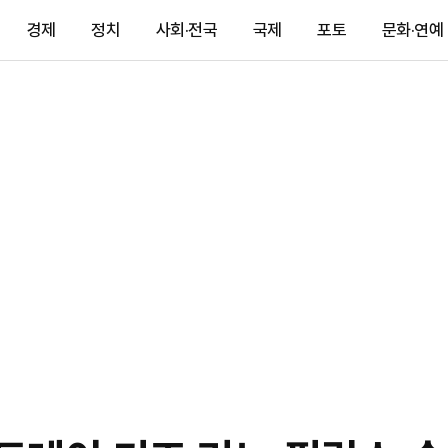
경제
정치
사회·전국
국제
포토
문화·연예