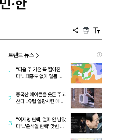
민·한
공
프
텍
유
린
스
트
트
크
기
트렌드 뉴스
"다음 주 기온 뚝 떨어진
1
다"…태풍도 없이 열돔 박
살 낸 '이것'
중국산 에어콘을 웃돈 주고
2
산다...유럽 열광시킨 메이
디
"이재명 탄핵, 얼마 안 남았
3
다"...'윤석열 탄핵' 맞힌 무
당, '성지글' 등장