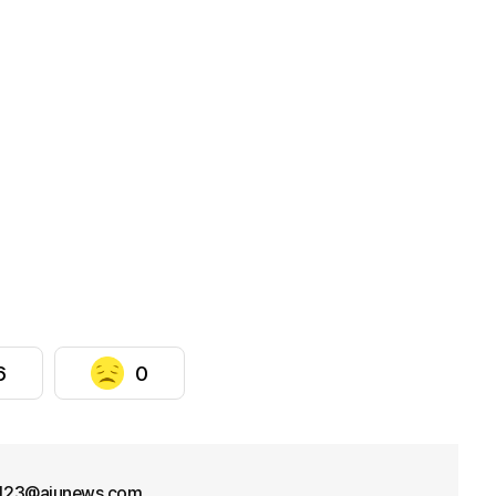
6
0
f123@ajunews.com