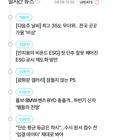
실시간 뉴스
08.08 10:55
UPDATE
18분전
[다음주 날씨] 최고 35도 무더위…전국 곳곳
가뭄 '비상'
32분전
[안치용의 비욘드 ESG] 첫 단추 잘못 꿰어진
ESG 공시 제도화 방안
32분전
[광화문 갤러리] 잠들지 않는 P5
55분전
볼보·BMW·벤츠·BYD 총출격...하반기 신차
'별들의 전쟁'
55분전
"단순 평균 등급은 착시"…수시 원서 접수 전
'입결 데이터' 제대로 봐야