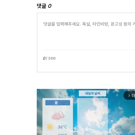
댓글
0
0
/ 300
더
arrow_forward_ios