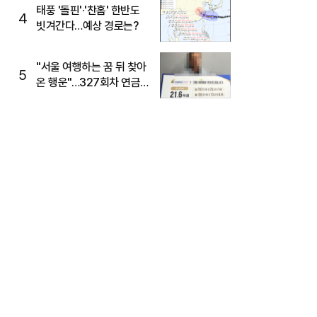
태풍 '돌핀'·'찬홈' 한반도
4
빗겨간다…예상 경로는?
"서울 여행하는 꿈 뒤 찾아
5
온 행운"…327회차 연금
복권720+ 당첨번호조회
주목