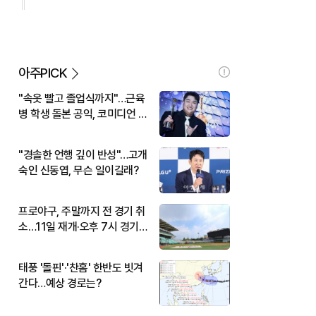
아주PICK
"속옷 빨고 졸업식까지"…근육
병 학생 돌본 공익, 코미디언 김
규원이었다
"경솔한 언행 깊이 반성"…고개
숙인 신동엽, 무슨 일이길래?
프로야구, 주말까지 전 경기 취
소…11일 재개·오후 7시 경기
시작
태풍 '돌핀'·'찬홈' 한반도 빗겨
간다…예상 경로는?