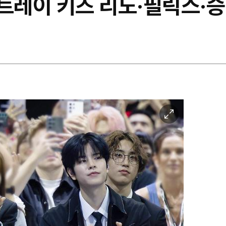
스트레이 키즈 리노·필릭스·승
이
미
지
확
대