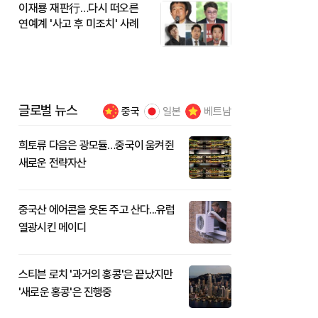
이재룡 재판行…다시 떠오른
연예계 '사고 후 미조치' 사례
글로벌 뉴스
중국
일본
베트남
희토류 다음은 광모듈…중국이 움켜쥔
새로운 전략자산
중국산 에어콘을 웃돈 주고 산다...유럽
열광시킨 메이디
스티븐 로치 '과거의 홍콩'은 끝났지만
'새로운 홍콩'은 진행중