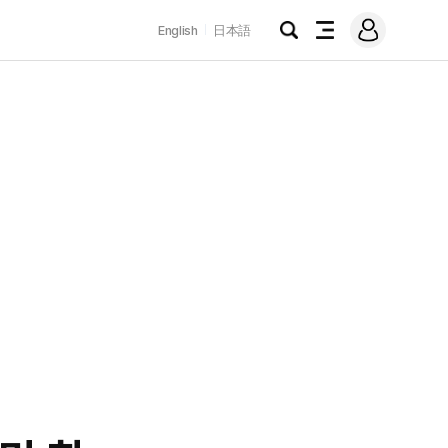
로
English
日本語
그
검
전
인
색
체
메
뉴