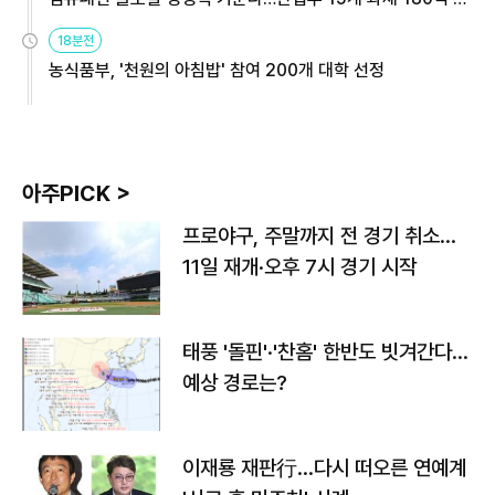
원
18분전
농식품부, '천원의 아침밥' 참여 200개 대학 선정
아주PICK >
프로야구, 주말까지 전 경기 취소…
11일 재개·오후 7시 경기 시작
태풍 '돌핀'·'찬홈' 한반도 빗겨간다…
예상 경로는?
이재룡 재판行…다시 떠오른 연예계