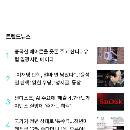
트렌드뉴스
중국산 에어콘을 웃돈 주고 산다...유
1
럽 열광시킨 메이디
"이재명 탄핵, 얼마 안 남았다"...'윤석
2
열 탄핵' 맞힌 무당, '성지글' 등장
샌디스크, AI 수요에 '매출 4.7배'…가
3
이던스 실망에 '주가는 하락'
국가가 청년 상대로 '통수'?...청년미
4
래적금 12% 준다더니 "응, 오류야"