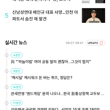
신남성연대 배인규 대표 사망…인천 아
5
파트서 숨진 채 발견
실시간 뉴스
08.07 08:41
UPDATE
4분전
與 "'하늘이법' 여야 공동 발의 괜찮아…그것이 협치"
9분전
'캐시딜' 캐시워크 돈 버는 퀴즈, 정답은?
14분전
관세전쟁 '엔드게임' 윤곽 나오나…한국 新통상정책 교두보 활
용해야
17분전
섬유패션 글로벌 경쟁력 키운다…산업부 15개 과제 180억 지