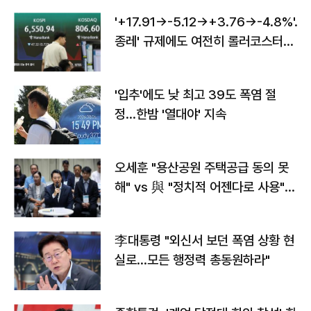
'+17.91→-5.12→+3.76→-4.8%'…'
종레' 규제에도 여전히 롤러코스터
타는 코스피
'입추'에도 낮 최고 39도 폭염 절
정…한밤 '열대야' 지속
오세훈 "용산공원 주택공급 동의 못
해" vs 與 "정치적 어젠다로 사용"
맞불
李대통령 "외신서 보던 폭염 상황 현
실로…모든 행정력 총동원하라"