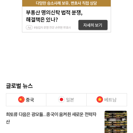
글로벌 뉴스
중국
일본
베트남
희토류 다음은 광모듈…중국이 움켜쥔 새로운 전략자
산