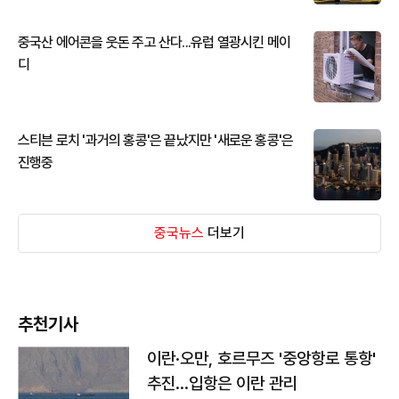
중국산 에어콘을 웃돈 주고 산다...유럽 열광시킨 메이
디
스티븐 로치 '과거의 홍콩'은 끝났지만 '새로운 홍콩'은
진행중
중국뉴스
더보기
추천기사
이란·오만, 호르무즈 '중앙항로 통항'
추진…입항은 이란 관리