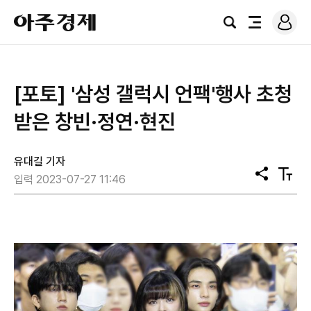
로
아
그
검
전
주
인
색
체
경
메
제
뉴
[포토] '삼성 갤럭시 언팩'행사 초청
받은 창빈·정연·현진
유대길 기자
공
텍
입력 2023-07-27 11:46
유
스
트
크
기