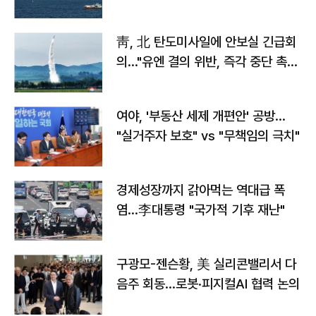
靑, 北 탄도미사일에 안보실 긴급회
의…"유엔 결의 위반, 즉각 중단 촉
구"
여야, '부동산 세제 개편안' 공방…
"실거주자 보호" vs "무책임의 극치"
경제성장까지 갉아먹는 역대급 폭
염…李대통령 "국가적 기후 재난"
구광모-젠슨황, 美 실리콘밸리서 다
음주 회동…로봇·피지컬AI 협력 논의