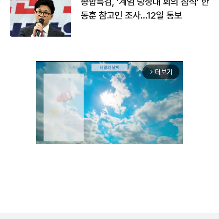
종합특검, '계엄 당정대 회의 참석' 한
동훈 참고인 조사...12일 통보
더보기
arrow_forward_ios
Unmute