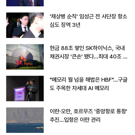
'채상병 순직' 임성근 전 사단장 항소
심도 징역 3년
현금 88조 쌓인 SK하이닉스, 국내
채권시장 '큰손' 됐다…최대 40조 투
자
"메모리 월 넘을 해법은 HBF"…구글
도 주목한 차세대 AI 메모리
이란·오만, 호르무즈 '중앙항로 통항'
추진…입항은 이란 관리