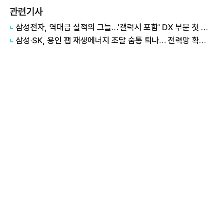
관련기사
삼성전자, 역대급 실적의 그늘…'갤럭시 포함' DX 부문 첫 적자
삼성·SK, 용인 팹 재생에너지 조달 숨통 틔나… 전력망 확충에 에너지 리스크 완화 기대