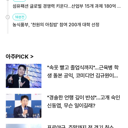
섬유패션 글로벌 경쟁력 키운다…산업부 15개 과제 180억 지
원
18분전
농식품부, '천원의 아침밥' 참여 200개 대학 선정
아주PICK >
"속옷 빨고 졸업식까지"…근육병 학
생 돌본 공익, 코미디언 김규원이었
다
"경솔한 언행 깊이 반성"…고개 숙인
신동엽, 무슨 일이길래?
프로야구, 주말까지 전 경기 취소…