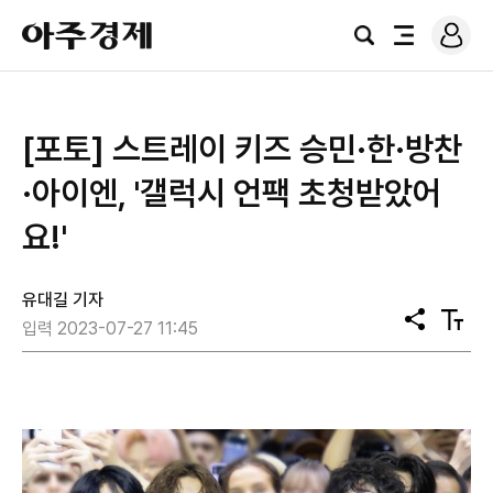
로
아
그
검
전
주
인
색
체
경
메
제
뉴
[포토] 스트레이 키즈 승민·한·방찬
·아이엔, '갤럭시 언팩 초청받았어
요!'
유대길 기자
공
텍
입력 2023-07-27 11:45
유
스
트
크
기