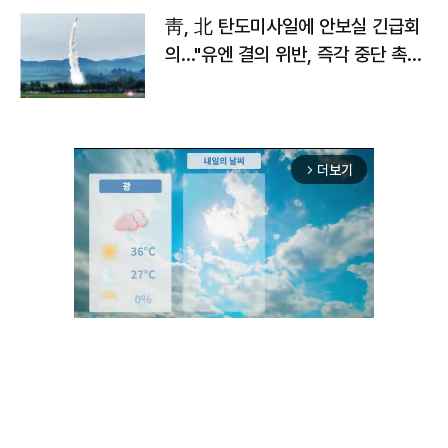
靑, 北 탄도미사일에 안보실 긴급회
의…"유엔 결의 위반, 즉각 중단 촉
구"
더보기
arrow_forward_ios
Mute