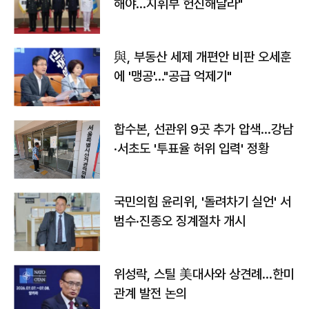
해야…지휘부 헌신해달라"
與, 부동산 세제 개편안 비판 오세훈
에 '맹공'…"공급 억제기"
합수본, 선관위 9곳 추가 압색…강남
·서초도 '투표율 허위 입력' 정황
국민의힘 윤리위, '돌려차기 실언' 서
범수·진종오 징계절차 개시
위성락, 스틸 美대사와 상견례…한미
관계 발전 논의