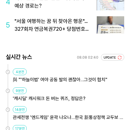
4
예상 경로는?
"서울 여행하는 꿈 뒤 찾아온 행운"…
5
327회차 연금복권720+ 당첨번호조
회 주목
실시간 뉴스
08.08 02:40
UPDATE
4분전
與 "'하늘이법' 여야 공동 발의 괜찮아…그것이 협치"
9분전
'캐시딜' 캐시워크 돈 버는 퀴즈, 정답은?
14분전
관세전쟁 '엔드게임' 윤곽 나오나…한국 新통상정책 교두보 활
용해야
17분전