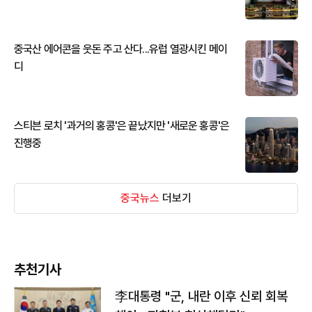
중국산 에어콘을 웃돈 주고 산다...유럽 열광시킨 메이
디
스티븐 로치 '과거의 홍콩'은 끝났지만 '새로운 홍콩'은
진행중
중국뉴스
더보기
추천기사
李대통령 "군, 내란 이후 신뢰 회복