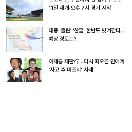
11일 재개·오후 7시 경기 시작
태풍 '돌핀'·'찬홈' 한반도 빗겨간다…
예상 경로는?
이재룡 재판行…다시 떠오른 연예계
'사고 후 미조치' 사례