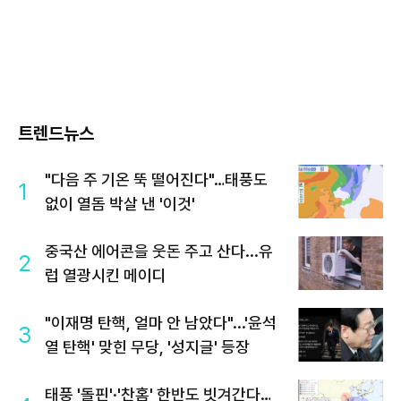
트렌드뉴스
"다음 주 기온 뚝 떨어진다"…태풍도
1
없이 열돔 박살 낸 '이것'
중국산 에어콘을 웃돈 주고 산다...유
2
럽 열광시킨 메이디
"이재명 탄핵, 얼마 안 남았다"...'윤석
3
열 탄핵' 맞힌 무당, '성지글' 등장
태풍 '돌핀'·'찬홈' 한반도 빗겨간다…