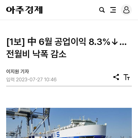
로
아
그
검
전
주
인
색
체
경
메
제
뉴
[1보] 中 6월 공업이익 8.3%↓…
전월비 낙폭 감소
이지원 기자
공
텍
입력 2023-07-27 10:46
유
스
트
크
기