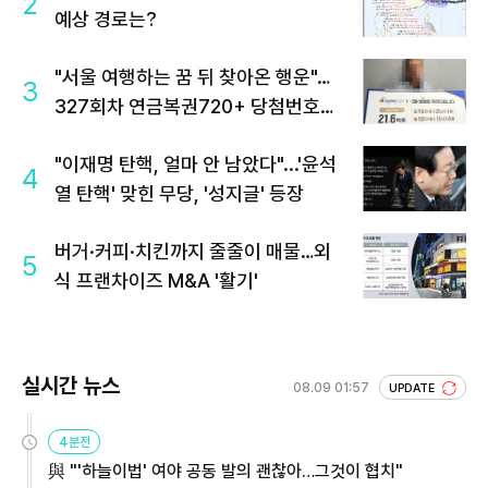
2
예상 경로는?
"서울 여행하는 꿈 뒤 찾아온 행운"…
3
327회차 연금복권720+ 당첨번호조
회 주목
"이재명 탄핵, 얼마 안 남았다"...'윤석
4
열 탄핵' 맞힌 무당, '성지글' 등장
버거·커피·치킨까지 줄줄이 매물…외
5
식 프랜차이즈 M&A '활기'
실시간 뉴스
08.09 01:57
UPDATE
4분전
與 "'하늘이법' 여야 공동 발의 괜찮아…그것이 협치"