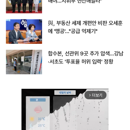
해야…지휘부 헌신해달라"
與, 부동산 세제 개편안 비판 오세훈
에 '맹공'…"공급 억제기"
합수본, 선관위 9곳 추가 압색…강남
·서초도 '투표율 허위 입력' 정황
더보기
arrow_forward_ios