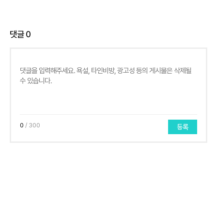
댓글
0
0
/ 300
등록