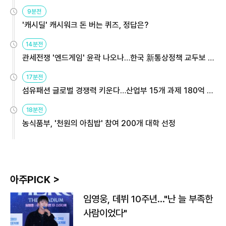
9분전
'캐시딜' 캐시워크 돈 버는 퀴즈, 정답은?
14분전
관세전쟁 '엔드게임' 윤곽 나오나…한국 新통상정책 교두보 활
용해야
17분전
섬유패션 글로벌 경쟁력 키운다…산업부 15개 과제 180억 지
원
18분전
농식품부, '천원의 아침밥' 참여 200개 대학 선정
아주PICK >
임영웅, 데뷔 10주년…"난 늘 부족한
사람이었다"