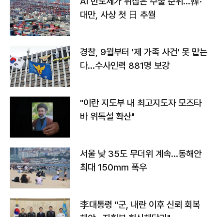
AI 반도체가 뒤집은 수출 순위…韓·
대만, 사상 첫 日 추월
경찰, 9월부터 '제 가족 사건' 못 맡는
다…수사인력 881명 보강
"이란 지도부 내 최고지도자 모즈타
바 위독설 확산"
서울 낮 35도 무더위 계속…동해안
최대 150㎜ 폭우
李대통령 "군, 내란 이후 신뢰 회복