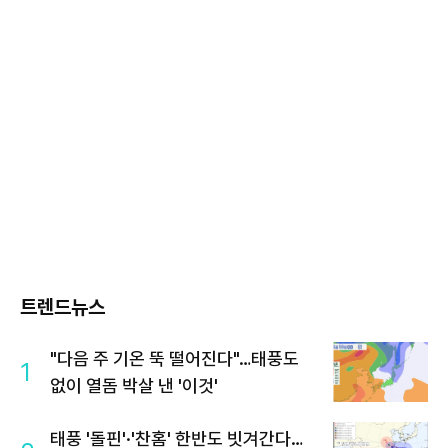
트렌드뉴스
"다음 주 기온 뚝 떨어진다"…태풍도
1
없이 열돔 박살 낸 '이것'
태풍 '돌핀'·'찬홈' 한반도 빗겨간다…