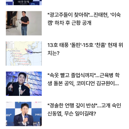
"광고주들이 찾아줘"…진태현, '이숙
캠' 하차 후 근황 공개
13호 태풍 '돌핀'·15호 '찬홈' 현재 위
치는?
"속옷 빨고 졸업식까지"…근육병 학
생 돌본 공익, 코미디언 김규원이었
다
"경솔한 언행 깊이 반성"…고개 숙인
신동엽, 무슨 일이길래?