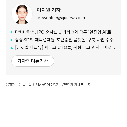
이지원 기자
jeewonlee@ajunews.com
마키나락스, IPO 출사표…"빅테크와 다른 '현장형 AI'로 승부"
삼성SDS, 예탁결제원 '토큰증권 플랫폼' 구축 사업 수주
[글로벌 테크뷰] 빅테크 CTO들, 직함 떼고 엔지니어로 유턴...'앤트로픽행 러시' 이유는
기자의 다른기사
©'5개국어 글로벌 경제신문' 아주경제. 무단전재·재배포 금지