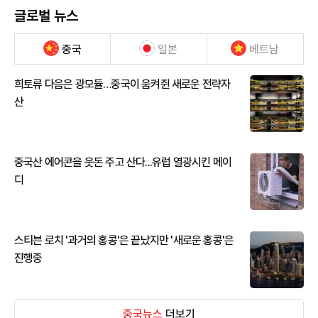
글로벌 뉴스
중국
일본
베트남
희토류 다음은 광모듈…중국이 움켜쥔 새로운 전략자
산
중국산 에어콘을 웃돈 주고 산다...유럽 열광시킨 메이
디
스티븐 로치 '과거의 홍콩'은 끝났지만 '새로운 홍콩'은
진행중
중국뉴스
더보기