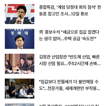
종합특검, '계엄 당정대 회의 참석' 한
동훈 참고인 조사...12일 통보
靑 홍보수석 "세금으로 집값 잡겠다
는 생각 없어…주택 공급 '속도전'"
김정관 산업장관 "반도체 산업, 빠른
시장 선점 필요…주52시간제 손봐
야"
"집값보다 전월세가 더 불안해질 수
도"…전문가들, 세제개편안 부작용
우려