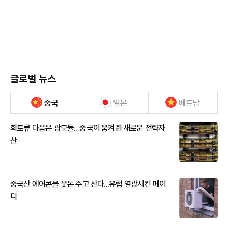
글로벌 뉴스
중국
일본
베트남
희토류 다음은 광모듈…중국이 움켜쥔 새로운 전략자
산
중국산 에어콘을 웃돈 주고 산다...유럽 열광시킨 메이
디