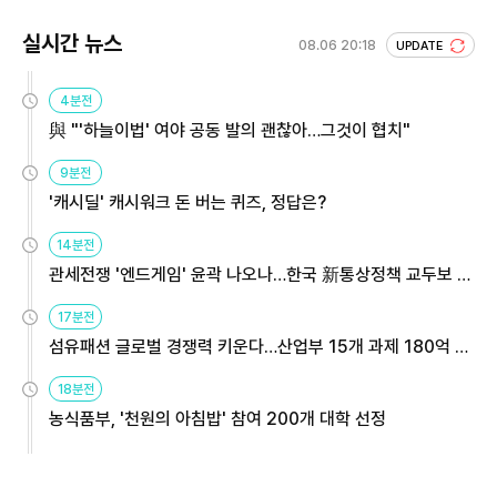
실시간 뉴스
08.06 20:18
UPDATE
4분전
與 "'하늘이법' 여야 공동 발의 괜찮아…그것이 협치"
9분전
'캐시딜' 캐시워크 돈 버는 퀴즈, 정답은?
14분전
관세전쟁 '엔드게임' 윤곽 나오나…한국 新통상정책 교두보 활
용해야
17분전
섬유패션 글로벌 경쟁력 키운다…산업부 15개 과제 180억 지
원
18분전
농식품부, '천원의 아침밥' 참여 200개 대학 선정