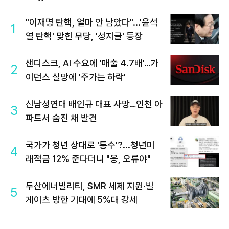
"이재명 탄핵, 얼마 안 남았다"...'윤석
1
열 탄핵' 맞힌 무당, '성지글' 등장
샌디스크, AI 수요에 '매출 4.7배'…가
2
이던스 실망에 '주가는 하락'
신남성연대 배인규 대표 사망…인천 아
3
파트서 숨진 채 발견
국가가 청년 상대로 '통수'?...청년미
4
래적금 12% 준다더니 "응, 오류야"
두산에너빌리티, SMR 세제 지원·빌
5
게이츠 방한 기대에 5%대 강세