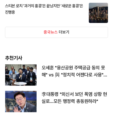
스티븐 로치 '과거의 홍콩'은 끝났지만 '새로운 홍콩'은
진행중
중국뉴스
더보기
추천기사
오세훈 "용산공원 주택공급 동의 못
해" vs 與 "정치적 어젠다로 사용"
맞불
李대통령 "외신서 보던 폭염 상황 현
실로…모든 행정력 총동원하라"