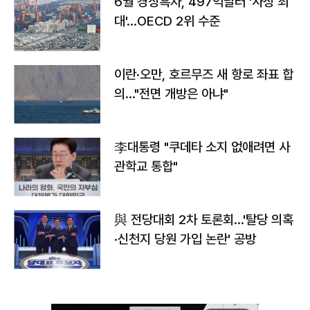
6월 경상흑자, 497억달러 '사상 최
대'…OECD 2위 수준
이란·오만, 호르무즈 새 항로 좌표 합
의…"전면 개방은 아냐"
李대통령 "쿠데타 소지 없애려면 사
관학교 통합"
與 전당대회 2차 토론회…'탈당 의혹
·신천지 당원 가입 논란' 공방