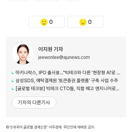
0
0
이지원 기자
jeewonlee@ajunews.com
마키나락스, IPO 출사표…"빅테크와 다른 '현장형 AI'로 승부"
삼성SDS, 예탁결제원 '토큰증권 플랫폼' 구축 사업 수주
[글로벌 테크뷰] 빅테크 CTO들, 직함 떼고 엔지니어로 유턴...'앤트로픽행 러시' 이유는
기자의 다른기사
©'5개국어 글로벌 경제신문' 아주경제. 무단전재·재배포 금지