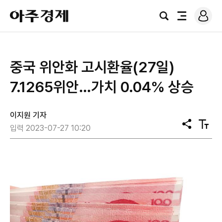
로
아
그
검
전
주
인
색
체
경
메
제
뉴
중국 위안화 고시환율(27일)
7.1265위안…가치 0.04% 상승
이지원 기자
공
텍
입력 2023-07-27 10:20
유
스
트
크
기