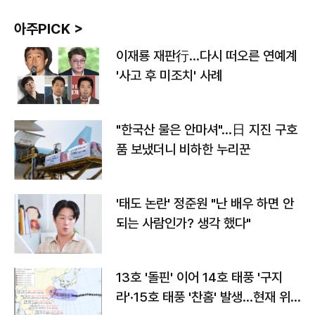
아주PICK >
이재룡 재판行…다시 떠오른 연예계
'사고 후 미조치' 사례
"한국산 물은 안마셔"…日 지진 구호
품 보냈더니 비하한 누리꾼
'태도 논란' 정준원 "난 배우 하면 안
되는 사람인가? 생각 했다"
13호 '돌핀' 이어 14호 태풍 '구지
라'·15호 태풍 '찬홈' 발생…현재 위