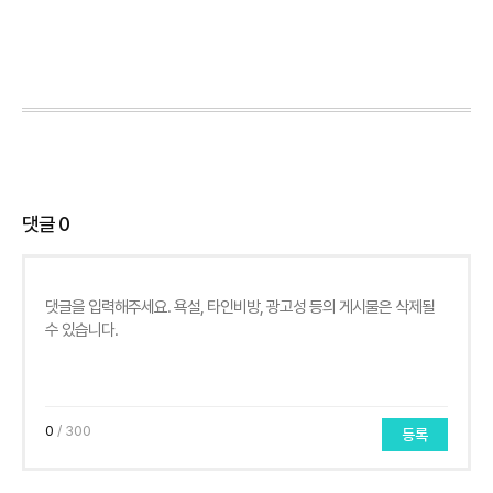
댓글
0
0
/ 300
등록