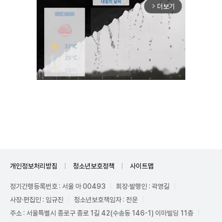
더보기
arrow_forward_ios
Unmute
개인정보처리방침
청소년보호정책
사이트맵
정기간행등록번호 : 서울 아 00493
회장·발행인 : 곽영길
사장·편집인 : 임규진
청소년보호책임자 : 전운
주소 : 서울특별시 종로구 종로 1길 42(수송동 146-1) 이마빌딩 11층