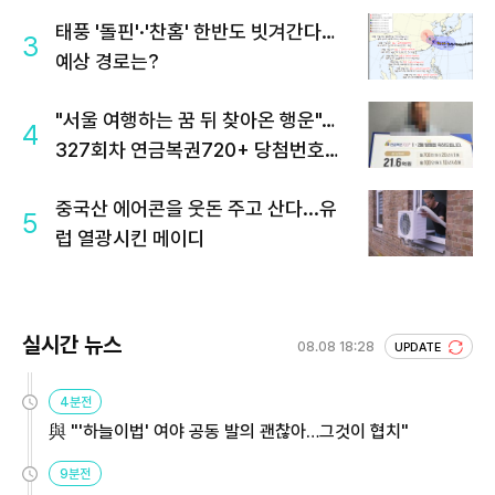
태풍 '돌핀'·'찬홈' 한반도 빗겨간다…
3
예상 경로는?
"서울 여행하는 꿈 뒤 찾아온 행운"…
4
327회차 연금복권720+ 당첨번호조
회 주목
중국산 에어콘을 웃돈 주고 산다...유
5
럽 열광시킨 메이디
실시간 뉴스
08.08 18:28
UPDATE
4분전
與 "'하늘이법' 여야 공동 발의 괜찮아…그것이 협치"
9분전