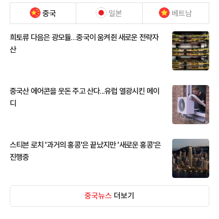
중국
일본
베트남
희토류 다음은 광모듈…중국이 움켜쥔 새로운 전략자
산
중국산 에어콘을 웃돈 주고 산다...유럽 열광시킨 메이
디
스티븐 로치 '과거의 홍콩'은 끝났지만 '새로운 홍콩'은
진행중
중국뉴스
더보기