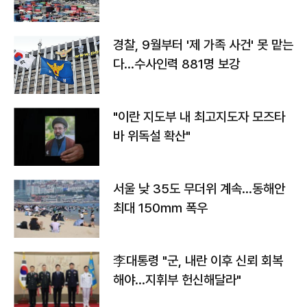
경찰, 9월부터 '제 가족 사건' 못 맡는
다…수사인력 881명 보강
"이란 지도부 내 최고지도자 모즈타
바 위독설 확산"
서울 낮 35도 무더위 계속…동해안
최대 150㎜ 폭우
李대통령 "군, 내란 이후 신뢰 회복
해야…지휘부 헌신해달라"