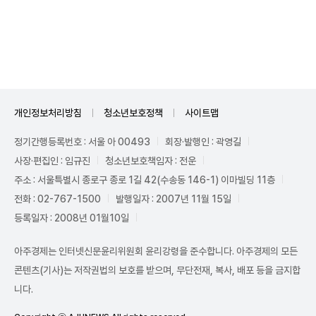
Unmute
개인정보처리방침
청소년보호정책
사이트맵
정기간행등록번호 : 서울 아 00493
회장·발행인 : 곽영길
사장·편집인 : 임규진
청소년보호책임자 : 전운
주소 : 서울특별시 종로구 종로 1길 42(수송동 146-1) 이마빌딩 11층
전화 : 02-767-1500
발행일자 : 2007년 11월 15일
등록일자 : 2008년 01월10일
아주경제는 인터넷신문윤리위원회 윤리강령을 준수합니다. 아주경제의 모든
콘텐츠(기사)는 저작권법의 보호를 받으며, 무단전재, 복사, 배포 등을 금지합
니다.