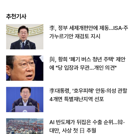
추천기사
李, 정부 세제개편안에 제동…ISA·주
가누르기안 재검토 지시
與, 황희 '폐기 버스 청년 주택' 제안
에 "당 입장과 무관…개인 의견"
李대통령, '호우피해' 안동·의성 관할
4개면 특별재난지역 선포
AI 반도체가 뒤집은 수출 순위…韓·
대만, 사상 첫 日 추월