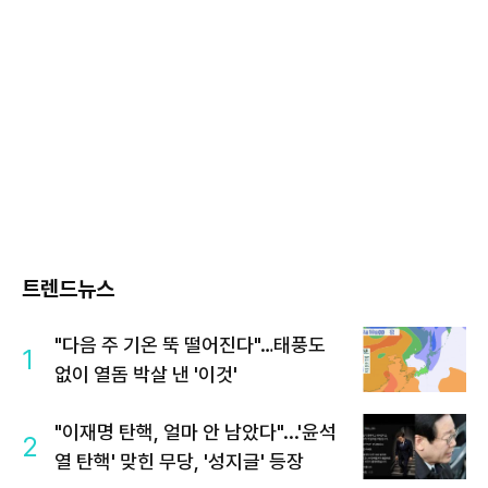
트렌드뉴스
"다음 주 기온 뚝 떨어진다"…태풍도
1
없이 열돔 박살 낸 '이것'
"이재명 탄핵, 얼마 안 남았다"...'윤석
2
열 탄핵' 맞힌 무당, '성지글' 등장