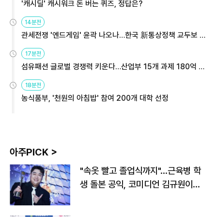
'캐시딜' 캐시워크 돈 버는 퀴즈, 정답은?
14분전
관세전쟁 '엔드게임' 윤곽 나오나…한국 新통상정책 교두보 활
용해야
17분전
섬유패션 글로벌 경쟁력 키운다…산업부 15개 과제 180억 지
원
18분전
농식품부, '천원의 아침밥' 참여 200개 대학 선정
아주PICK >
"속옷 빨고 졸업식까지"…근육병 학
생 돌본 공익, 코미디언 김규원이었
다