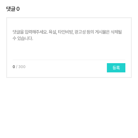
댓글
0
0
/ 300
등록