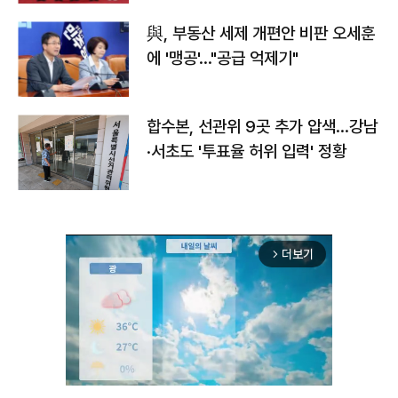
與, 부동산 세제 개편안 비판 오세훈
에 '맹공'…"공급 억제기"
합수본, 선관위 9곳 추가 압색…강남
·서초도 '투표율 허위 입력' 정황
더보기
arrow_forward_ios