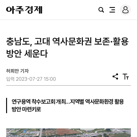
로
아
그
검
전
주
인
색
체
경
메
제
뉴
충남도, 고대 역사문화권 보존·활용
방안 세운다
허희만 기자
공
텍
입력 2023-07-27 15:00
유
스
트
크
기
연구용역 착수보고회 개최…지역별 역사문화환경 활용
방안 마련키로