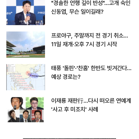
"경솔한 언행 깊이 반성"…고개 숙인
신동엽, 무슨 일이길래?
프로야구, 주말까지 전 경기 취소…
11일 재개·오후 7시 경기 시작
태풍 '돌핀'·'찬홈' 한반도 빗겨간다…
예상 경로는?
이재룡 재판行…다시 떠오른 연예계
'사고 후 미조치' 사례