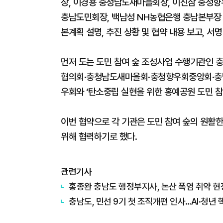
장, 이경용 충청남도새마을회장, 이진삼 충청향
충남도민회장, 백남성 NH농협은행 충남본부장 등
본계획 설명, 추진 상황 및 협약 내용 보고, 서
먼저 도는 도민 참여 숲 조성사업 수행기관인
협의회·충청남도새마을회·충청향우회중앙회·
우회와 ‘탄소중립 실현을 위한 홍예공원 도민 참
이번 협약으로 각 기관은 도민 참여 숲의 원활한
위해 협력하기로 했다.
관련기사
홍종완 충남도 행정부지사, 논산 폭염 취약 현
충남도, 민선 9기 첫 조직개편 인사…AI·청년 