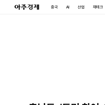
아
중국
AI
산업
재테크
주
경
제