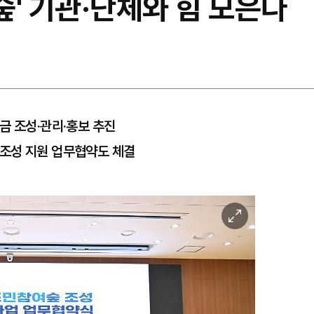
 숲' 기관·단체와 힘 모은다
금 조성·관리·홍보 추진
조성 지원 업무협약도 체결
이
미
지
확
대