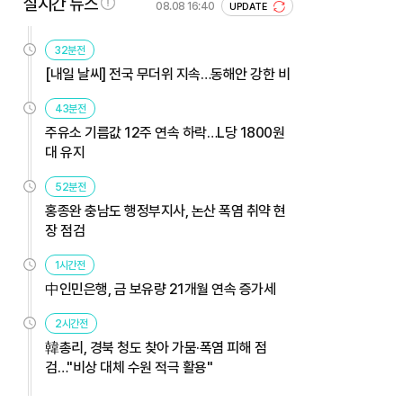
실시간 뉴스
08.08 16:40
UPDATE
32분전
[내일 날씨] 전국 무더위 지속…동해안 강한 비
43분전
주유소 기름값 12주 연속 하락…L당 1800원
대 유지
52분전
홍종완 충남도 행정부지사, 논산 폭염 취약 현
장 점검
1시간전
中인민은행, 금 보유량 21개월 연속 증가세
2시간전
韓총리, 경북 청도 찾아 가뭄·폭염 피해 점
검…"비상 대체 수원 적극 활용"