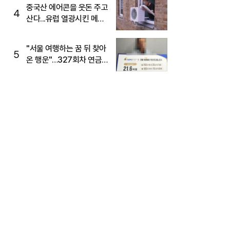
중국산 에어콘을 웃돈 주고
4
산다...유럽 열광시킨 메이
디
"서울 여행하는 꿈 뒤 찾아
5
온 행운"…327회차 연금
복권720+ 당첨번호조회
주목