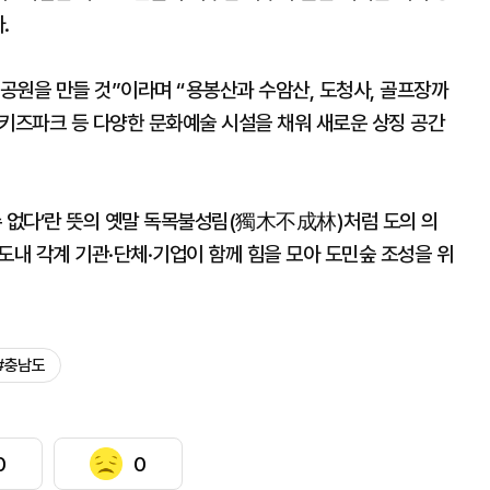
.
공원을 만들 것”이라며 “용봉산과 수암산, 도청사, 골프장까
, 키즈파크 등 다양한 문화예술 시설을 채워 새로운 상징 공간
 수 없다’란 뜻의 옛말 독목불성림(獨木不成林)처럼 도의 의
도내 각계 기관·단체·기업이 함께 힘을 모아 도민숲 조성을 위
#충남도
0
0