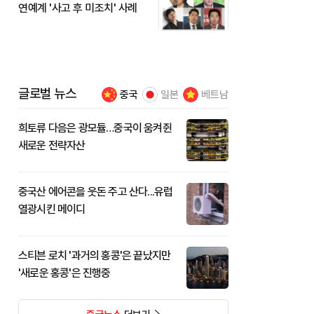
연예계 '사고 후 미조치' 사례
글로벌 뉴스
중국
일본
베트남
희토류 다음은 광모듈…중국이 움켜쥔
새로운 전략자산
중국산 에어콘을 웃돈 주고 산다...유럽
열광시킨 메이디
스티븐 로치 '과거의 홍콩'은 끝났지만
'새로운 홍콩'은 진행중