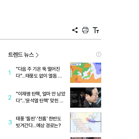
공
프
텍
유
린
스
트
트
크
기
트렌드 뉴스
"다음 주 기온 뚝 떨어진
1
다"…태풍도 없이 열돔 박
살 낸 '이것'
"이재명 탄핵, 얼마 안 남았
2
다"...'윤석열 탄핵' 맞힌 무
당, '성지글' 등장
태풍 '돌핀'·'찬홈' 한반도
3
빗겨간다…예상 경로는?