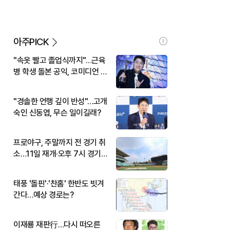
아주PICK
"속옷 빨고 졸업식까지"…근육
병 학생 돌본 공익, 코미디언 김
규원이었다
"경솔한 언행 깊이 반성"…고개
숙인 신동엽, 무슨 일이길래?
프로야구, 주말까지 전 경기 취
소…11일 재개·오후 7시 경기
시작
태풍 '돌핀'·'찬홈' 한반도 빗겨
간다…예상 경로는?
이재룡 재판行…다시 떠오른