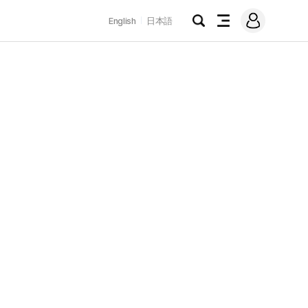
로
English
日本語
그
검
전
인
색
체
메
뉴