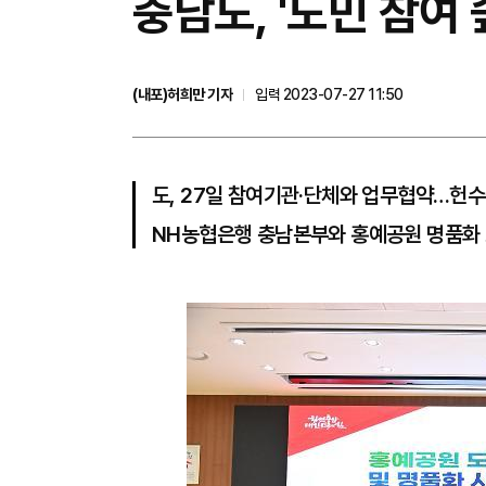
충남도, '도민 참여
(내포)허희만 기자
입력 2023-07-27 11:50
도, 27일 참여기관·단체와 업무협약…헌수
NH농협은행 충남본부와 홍예공원 명품화 