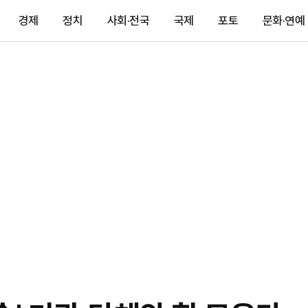
경제
정치
사회·전국
국제
포토
문화·연예