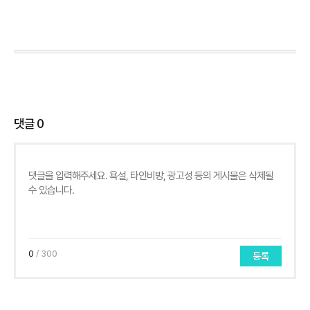
댓글
0
0
/ 300
등록