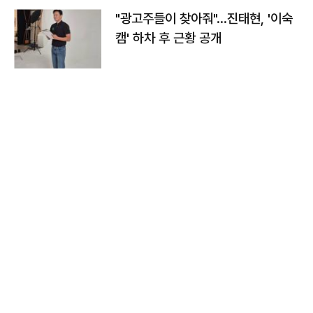
"광고주들이 찾아줘"…진태현, '이숙
캠' 하차 후 근황 공개