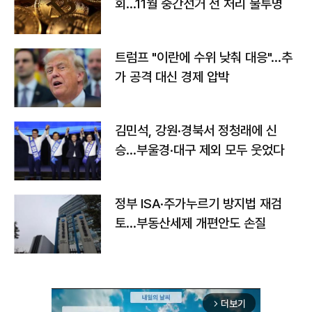
회…11월 중간선거 전 처리 불투명
트럼프 "이란에 수위 낮춰 대응"…추
가 공격 대신 경제 압박
김민석, 강원·경북서 정청래에 신
승…부울경·대구 제외 모두 웃었다
정부 ISA·주가누르기 방지법 재검
토…부동산세제 개편안도 손질
더보기
arrow_forward_ios