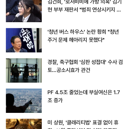
김건희, '로저비비에 가방 의혹' 김기
현 부부 재판서 "범죄 연상시키지 말
라"
'청년 버스 하우스' 논란 황희 "청년
주거 문제 헤아리지 못했다"
경찰, 축구협회 '심판 성접대' 수사 검
토…공소시효가 관건
PF 4.5조 줄었는데 부실여신은 1.7
조 증가
미 상원, '클래리티법' 표결 없이 휴