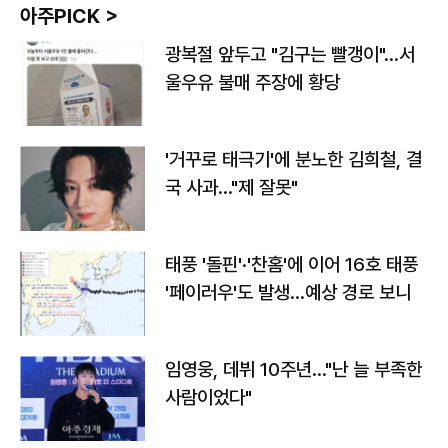
아주PICK >
광복절 앞두고 "김구는 빨갱이"…서
울우유 불매 주장에 황당
'거꾸로 태극기'에 분노한 김희철, 결
국 사과…"제 잘못"
태풍 '돌핀'·'찬홈'에 이어 16호 태풍
'페이러우'도 발생…예상 경로 보니
임영웅, 데뷔 10주년…"난 늘 부족한
사람이었다"