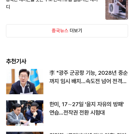
디
중국뉴스
더보기
추천기사
李 "광주 군공항 기능, 2028년 중순
까지 임시 배치…속도전 넘어 전격
전"
한미, 17∼27일 '을지 자유의 방패'
연습…전작권 전환 시험대