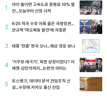
아이 둘이면 고속도로 통행료 10% 할
1
인…오늘부터 신청 시작
6·25 적국 수장 어록 읊은 국방장관…
2
안규백 '마오쩌둥 발언'에 자질론
3
태풍 '찬홈' 한국 오나…예상 경로 보니
'거꾸로 태극기', 북한 상징이었다? 이
4
재명·김민석까지…논란의 의미는
토스뱅크, 데이터 분석 전담조직 신
5
설…수장에 카카오 출신 선임