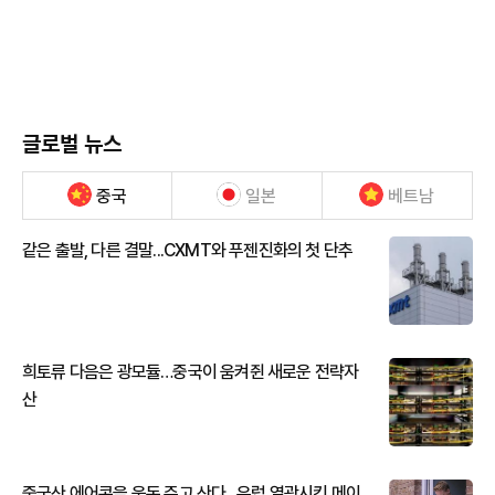
글로벌 뉴스
중국
일본
베트남
같은 출발, 다른 결말...CXMT와 푸젠진화의 첫 단추
희토류 다음은 광모듈…중국이 움켜쥔 새로운 전략자
산
중국산 에어콘을 웃돈 주고 산다...유럽 열광시킨 메이