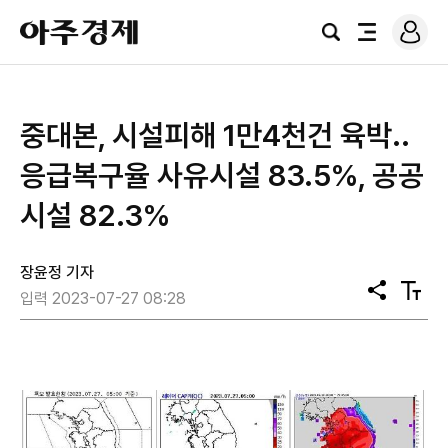
로
아
그
검
전
주
인
색
체
경
메
제
뉴
중대본, 시설피해 1만4천건 육박..
응급복구율 사유시설 83.5%, 공공
시설 82.3%
장윤정 기자
공
텍
입력 2023-07-27 08:28
유
스
트
크
기