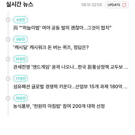
실시간 뉴스
08.10 22:05
UPDATE
4분전
與 "'하늘이법' 여야 공동 발의 괜찮아…그것이 협치"
9분전
'캐시딜' 캐시워크 돈 버는 퀴즈, 정답은?
14분전
관세전쟁 '엔드게임' 윤곽 나오나…한국 新통상정책 교두보 활
용해야
17분전
섬유패션 글로벌 경쟁력 키운다…산업부 15개 과제 180억 지
원
18분전
농식품부, '천원의 아침밥' 참여 200개 대학 선정