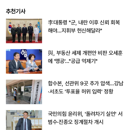
추천기사
李대통령 "군, 내란 이후 신뢰 회복
해야…지휘부 헌신해달라"
與, 부동산 세제 개편안 비판 오세훈
에 '맹공'…"공급 억제기"
합수본, 선관위 9곳 추가 압색…강남
·서초도 '투표율 허위 입력' 정황
국민의힘 윤리위, '돌려차기 실언' 서
범수·진종오 징계절차 개시