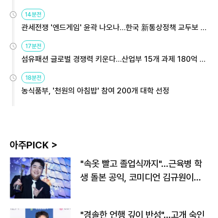
14분전
관세전쟁 '엔드게임' 윤곽 나오나…한국 新통상정책 교두보 활
용해야
17분전
섬유패션 글로벌 경쟁력 키운다…산업부 15개 과제 180억 지
원
18분전
농식품부, '천원의 아침밥' 참여 200개 대학 선정
아주PICK >
"속옷 빨고 졸업식까지"…근육병 학
생 돌본 공익, 코미디언 김규원이었
다
"경솔한 언행 깊이 반성"…고개 숙인