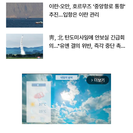
이란·오만, 호르무즈 '중앙항로 통항'
추진…입항은 이란 관리
靑, 北 탄도미사일에 안보실 긴급회
의…"유엔 결의 위반, 즉각 중단 촉
구"
더보기
arrow_forward_ios