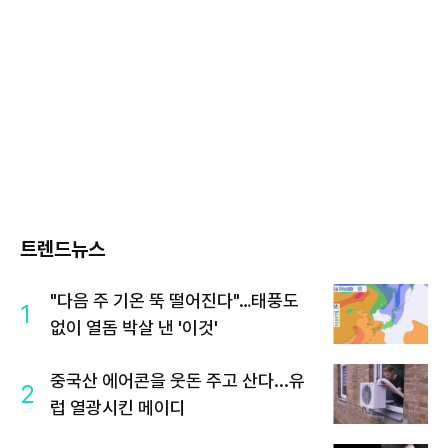
트렌드뉴스
"다음 주 기온 뚝 떨어진다"…태풍도
1
없이 열돔 박살 낸 '이것'
중국산 에어콘을 웃돈 주고 산다...유
2
럽 열광시킨 메이디