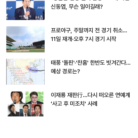
신동엽, 무슨 일이길래?
프로야구, 주말까지 전 경기 취소…
11일 재개·오후 7시 경기 시작
태풍 '돌핀'·'찬홈' 한반도 빗겨간다…
예상 경로는?
이재룡 재판行…다시 떠오른 연예계
'사고 후 미조치' 사례