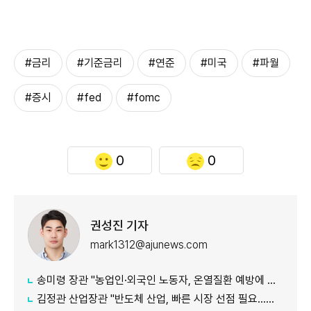
#금리
#기준금리
#연준
#미국
#파월
#증시
#fed
#fomc
0
0
권성진 기자
mark1312@ajunews.com
송미령 장관 "농업인·외국인 노동자, 온열질환 예방에 가용자원 총동원"
김정관 산업장관 "반도체 산업, 빠른 시장 선점 필요…주52시간제 손봐야"