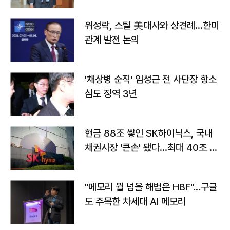
위성락, 스틸 美대사와 상견례…한미
관계 발전 논의
'채상병 순직' 임성근 전 사단장 항소
심도 징역 3년
현금 88조 쌓인 SK하이닉스, 국내
채권시장 '큰손' 됐다…최대 40조 투
자
"메모리 월 넘을 해법은 HBF"…구글
도 주목한 차세대 AI 메모리