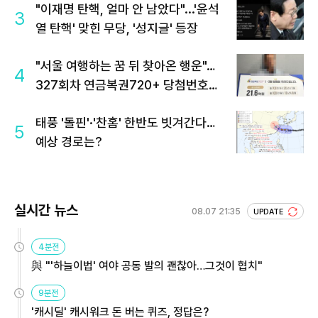
"이재명 탄핵, 얼마 안 남았다"...'윤석
3
열 탄핵' 맞힌 무당, '성지글' 등장
"서울 여행하는 꿈 뒤 찾아온 행운"…
4
327회차 연금복권720+ 당첨번호조
회 주목
태풍 '돌핀'·'찬홈' 한반도 빗겨간다…
5
예상 경로는?
실시간 뉴스
08.07 21:35
UPDATE
4분전
與 "'하늘이법' 여야 공동 발의 괜찮아…그것이 협치"
9분전
'캐시딜' 캐시워크 돈 버는 퀴즈, 정답은?