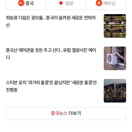
중국
일본
베트남
희토류 다음은 광모듈…중국이 움켜쥔 새로운 전략자
산
중국산 에어콘을 웃돈 주고 산다...유럽 열광시킨 메이
디
스티븐 로치 '과거의 홍콩'은 끝났지만 '새로운 홍콩'은
진행중
중국뉴스
더보기