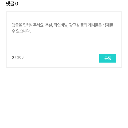
댓글
0
0
/ 300
등록