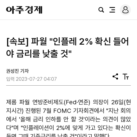
로
아
그
검
전
주
인
색
체
경
메
제
뉴
[속보] 파월 "인플레 2% 확신 들어
야 금리를 낮출 것"
권성진 기자
공
텍
입력 2023-07-27 04:07
유
스
트
크
기
제롬 파월 연방준비제도(Fed·연준) 의장이 26일(현
지시간) 진행된 7월 FOMC 기자회견에서 "지난 회의
에서 '올해 금리 인하를 안 할 것'이라는 의견이 많았
다"며 "인플레이션이 2%에 맞게 가고 있다는 확신이
들면 그때 기준금리를 낮출 것"이라고 말했다.