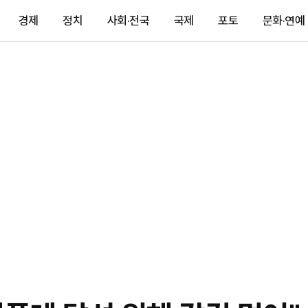
경제
정치
사회·전국
국제
포토
문화·연예