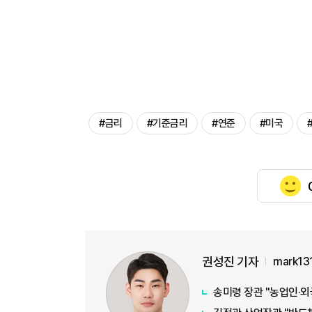
#금리
#기준금리
#연준
#미국
권성진 기자
mark13
송미령 장관 "농업인·외