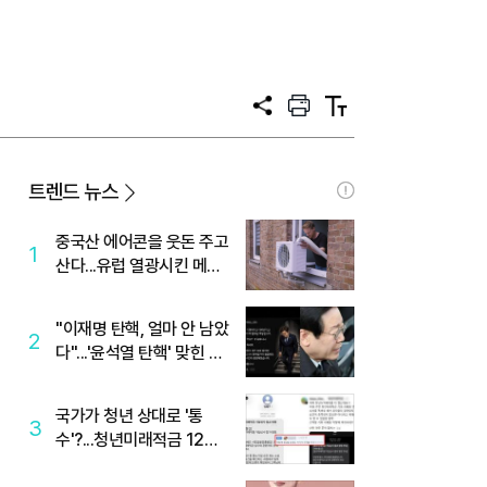
공
프
텍
유
린
스
트
트
크
기
트렌드 뉴스
중국산 에어콘을 웃돈 주고
1
산다...유럽 열광시킨 메이
디
"이재명 탄핵, 얼마 안 남았
2
다"...'윤석열 탄핵' 맞힌 무
당, '성지글' 등장
국가가 청년 상대로 '통
3
수'?...청년미래적금 12%
준다더니 "응, 오류야"