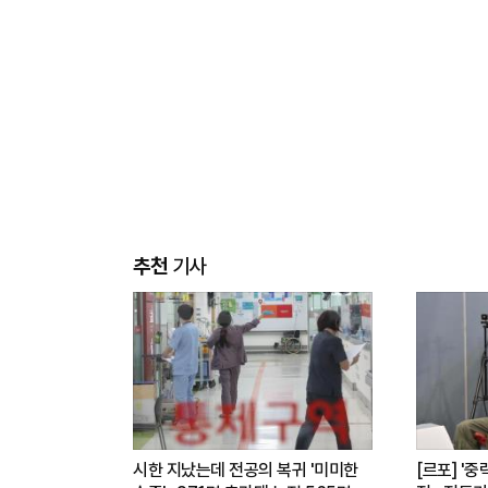
추천
기사
시한 지났는데 전공의 복귀 '미미한
[르포] '중