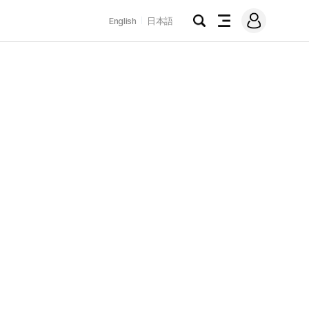
로
English
日本語
그
검
전
인
색
체
메
뉴