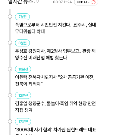
실시간 뉴스
08.07 11:24
UPDATE
7분전
폭염으로부터 시민안전 지킨다…전주시, 실내
무더위쉼터 확대
8분전
우상호 강원지사, 제2청사 업무보고...관광·해
양수산·미래산업 해법 찾는다
10분전
이원택 전북자치도지사 "2차 공공기관 이전,
전북이 최적지"
12분전
김홍열 청양군수, 물놀이·폭염 취약 현장 안전
직접 챙겨
17분전
'300억대 사기 혐의' 차가원 원헌드레드 대표