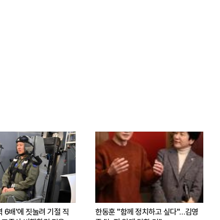
력 6배'에 짓눌려 기절 직
한동훈 "함께 정치하고 싶다"…김영