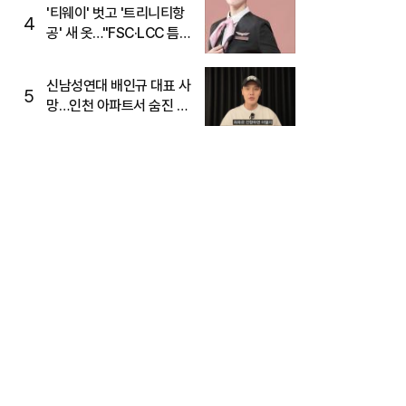
'티웨이' 벗고 '트리니티항
4
공' 새 옷…"FSC·LCC 틈
새, SSC 전략으로 공략"
신남성연대 배인규 대표 사
5
망…인천 아파트서 숨진 채
발견