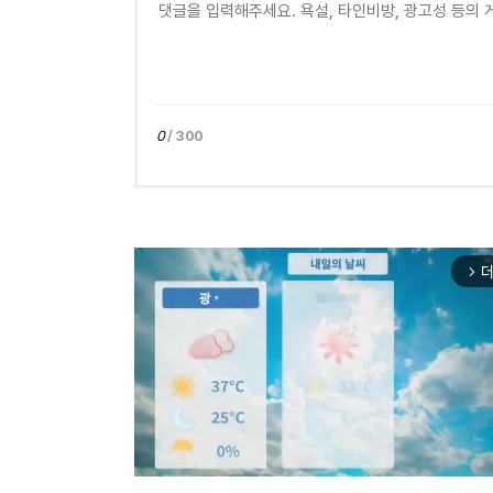
0
/ 300
더
arrow_forward_ios