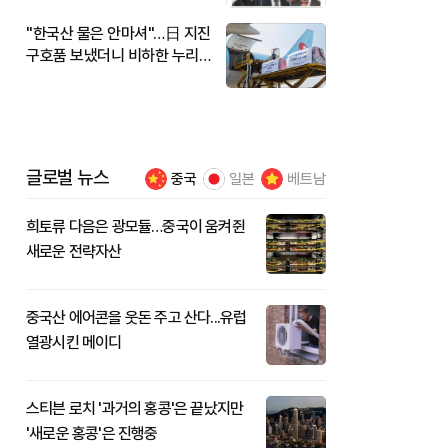
"한국산 물은 안마셔"…日 지진
구호품 보냈더니 비하한 누리
꾼
글로벌 뉴스
중국
일본
베트남
희토류 다음은 광모듈…중국이 움켜쥔
새로운 전략자산
중국산 에어콘을 웃돈 주고 산다...유럽
열광시킨 메이디
스티븐 로치 '과거의 홍콩'은 끝났지만
'새로운 홍콩'은 진행중