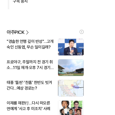
구속 송치
아주PICK
"경솔한 언행 깊이 반성"…고개
숙인 신동엽, 무슨 일이길래?
프로야구, 주말까지 전 경기 취
소…11일 재개·오후 7시 경기
시작
태풍 '돌핀'·'찬홈' 한반도 빗겨
간다…예상 경로는?
이재룡 재판行…다시 떠오른
연예계 '사고 후 미조치' 사례