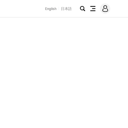
로
English
日本語
그
검
전
인
색
체
메
뉴