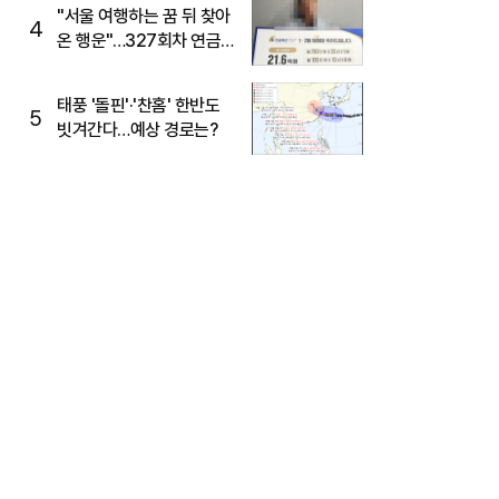
"서울 여행하는 꿈 뒤 찾아
4
온 행운"…327회차 연금
복권720+ 당첨번호조회
주목
태풍 '돌핀'·'찬홈' 한반도
5
빗겨간다…예상 경로는?