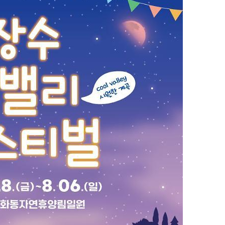
지
확
대