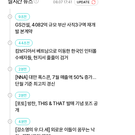
실시간 뉴스
08.07 17:41
UPDATE
9초전
GS건설, 4082억 규모 부산 사직3구역 재개
발 본계약
44초전
캄보디아서 베트남으로 이동한 한국인 인터폴
수배자들, 현지서 줄줄이 검거
2분전
[NNA] 대만 폭스콘, 7월 매출액 50% 증가…
단월 기준 최고치 경신
2분전
[포토] 방찬, THIS & THAT 발매 기념 포즈 공
개
4분전
[강소영의 우.다.세] 외로운 이들이 꿈꾸는 낙