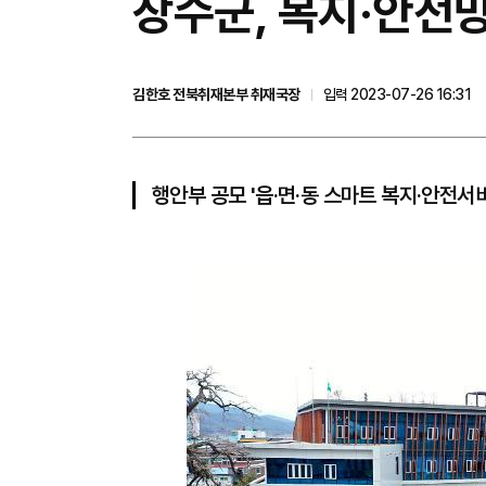
장수군, 복지·안전
김한호 전북취재본부 취재국장
입력 2023-07-26 16:31
행안부 공모 '읍·면·동 스마트 복지·안전서