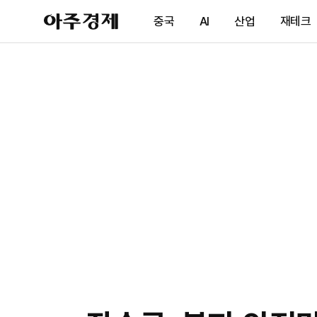
아
중국
AI
산업
재테크
주
경
제