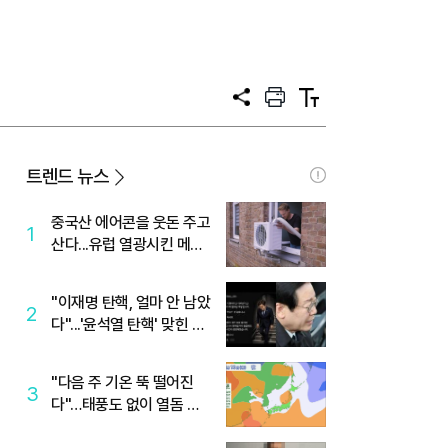
공
프
텍
유
린
스
트
트
크
기
트렌드 뉴스
중국산 에어콘을 웃돈 주고
1
산다...유럽 열광시킨 메이
디
"이재명 탄핵, 얼마 안 남았
2
다"...'윤석열 탄핵' 맞힌 무
당, '성지글' 등장
"다음 주 기온 뚝 떨어진
3
다"…태풍도 없이 열돔 박
살 낸 '이것'