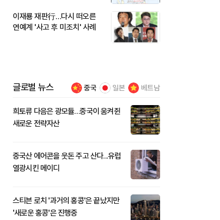
이재룡 재판行…다시 떠오른
연예계 '사고 후 미조치' 사례
글로벌 뉴스
중국
일본
베트남
희토류 다음은 광모듈…중국이 움켜쥔
새로운 전략자산
중국산 에어콘을 웃돈 주고 산다...유럽
열광시킨 메이디
스티븐 로치 '과거의 홍콩'은 끝났지만
'새로운 홍콩'은 진행중