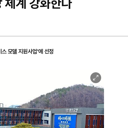
망 체계 강화한다
비스 모델 지원사업'에 선정
이
미
지
확
대