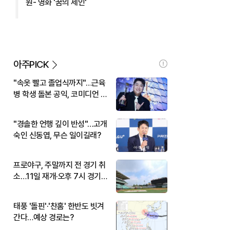
원- 영화 '꿈의 제인'
아주PICK
"속옷 빨고 졸업식까지"…근육
병 학생 돌본 공익, 코미디언 김
규원이었다
"경솔한 언행 깊이 반성"…고개
숙인 신동엽, 무슨 일이길래?
프로야구, 주말까지 전 경기 취
소…11일 재개·오후 7시 경기
시작
태풍 '돌핀'·'찬홈' 한반도 빗겨
간다…예상 경로는?