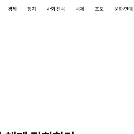
경제
정치
사회·전국
국제
포토
문화·연예