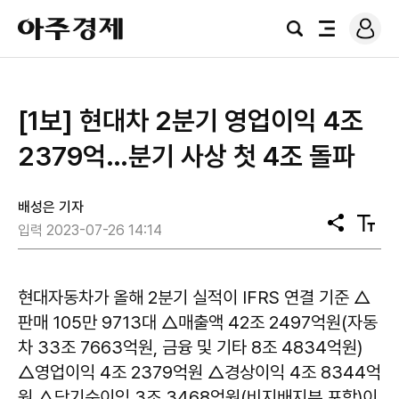
로
아
그
검
전
주
인
색
체
경
메
제
뉴
[1보] 현대차 2분기 영업이익 4조
2379억…분기 사상 첫 4조 돌파
배성은 기자
공
텍
입력 2023-07-26 14:14
유
스
트
크
기
현대자동차가 올해 2분기 실적이 IFRS 연결 기준 △
판매 105만 9713대 △매출액 42조 2497억원(자동
차 33조 7663억원, 금융 및 기타 8조 4834억원)
△영업이익 4조 2379억원 △경상이익 4조 8344억
원 △당기순이익 3조 3468억원(비지배지분 포함)이