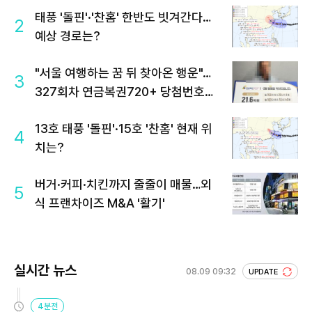
태풍 '돌핀'·'찬홈' 한반도 빗겨간다…
2
예상 경로는?
"서울 여행하는 꿈 뒤 찾아온 행운"…
3
327회차 연금복권720+ 당첨번호조
회 주목
13호 태풍 '돌핀'·15호 '찬홈' 현재 위
4
치는?
버거·커피·치킨까지 줄줄이 매물…외
5
식 프랜차이즈 M&A '활기'
실시간 뉴스
08.09 09:32
UPDATE
4분전