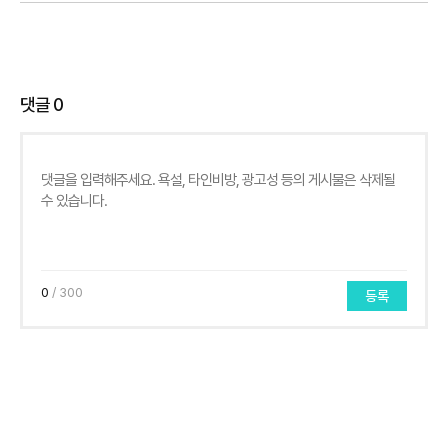
댓글
0
0
/ 300
등록