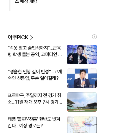
스 매장 개방
아주PICK
"속옷 빨고 졸업식까지"…근육
병 학생 돌본 공익, 코미디언 김
규원이었다
"경솔한 언행 깊이 반성"…고개
숙인 신동엽, 무슨 일이길래?
프로야구, 주말까지 전 경기 취
소…11일 재개·오후 7시 경기
시작
태풍 '돌핀'·'찬홈' 한반도 빗겨
간다…예상 경로는?