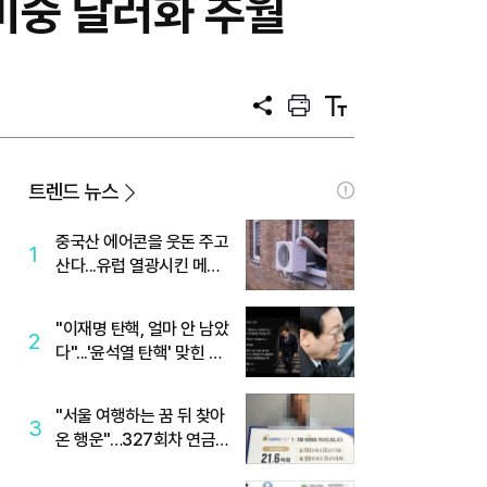
비중 달러화 추월
공
프
텍
유
린
스
트
트
크
기
트렌드 뉴스
중국산 에어콘을 웃돈 주고
1
산다...유럽 열광시킨 메이
디
"이재명 탄핵, 얼마 안 남았
2
다"...'윤석열 탄핵' 맞힌 무
당, '성지글' 등장
"서울 여행하는 꿈 뒤 찾아
3
온 행운"…327회차 연금
복권720+ 당첨번호조회