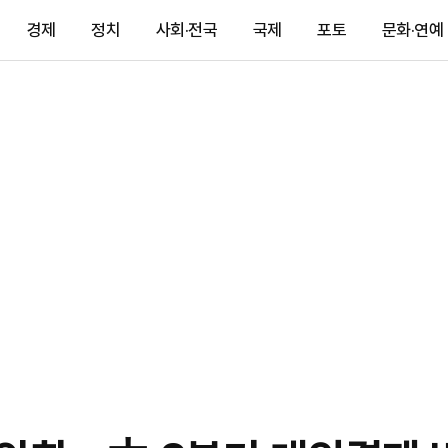
경제
정치
사회·전국
국제
포토
문화·연예