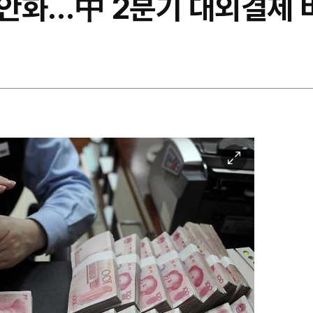
안화…中 2분기 대외결제 
이
미
지
확
대