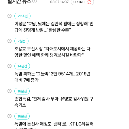
실시간 뉴스
08.07 14:37
UPDATE
22초전
이성윤 '호남, 낮에는 김민석 밤에는 정청래' 언
급에 친명계 반발…"한심한 수준"
7분전
조용호 오산시장 "자매도시에서 제공하는 다
양한 할인 혜택 함께 챙겨보시길 바란다"
14분전
폭염 피하는 '그늘막' 3만 9514개…2019년
대비 7배 증가
18분전
종합특검, '관저 감사 무마' 유병호 감사위원 구
속기소
18분전
폭염에 통신사 매장도 '쉼터'로…KT·LG유플러