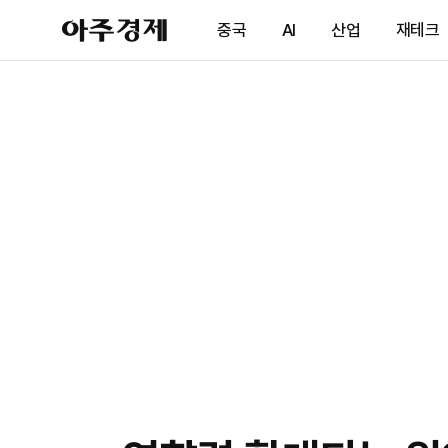
아
중국
AI
산업
재테크
주
경
제