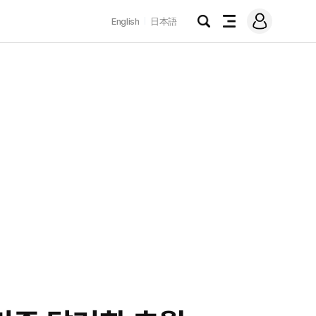
로
English
日本語
그
검
전
인
색
체
메
뉴