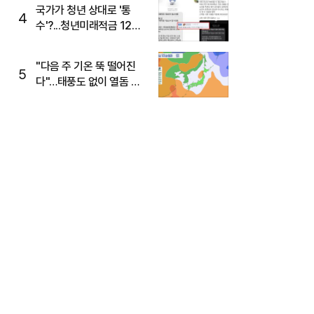
주목
국가가 청년 상대로 '통
4
수'?...청년미래적금 12%
준다더니 "응, 오류야"
"다음 주 기온 뚝 떨어진
5
다"…태풍도 없이 열돔 박
살 낸 '이것'