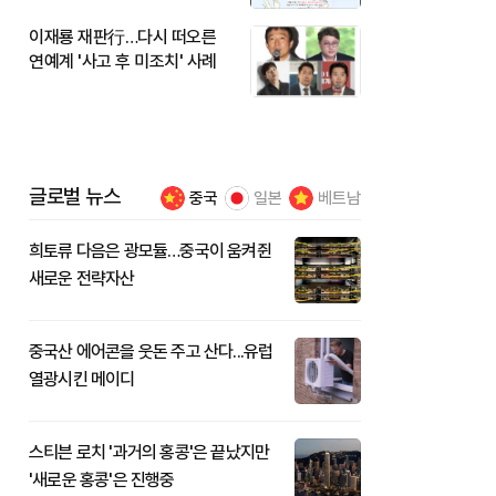
이재룡 재판行…다시 떠오른
연예계 '사고 후 미조치' 사례
글로벌 뉴스
중국
일본
베트남
희토류 다음은 광모듈…중국이 움켜쥔
새로운 전략자산
중국산 에어콘을 웃돈 주고 산다...유럽
열광시킨 메이디
스티븐 로치 '과거의 홍콩'은 끝났지만
'새로운 홍콩'은 진행중