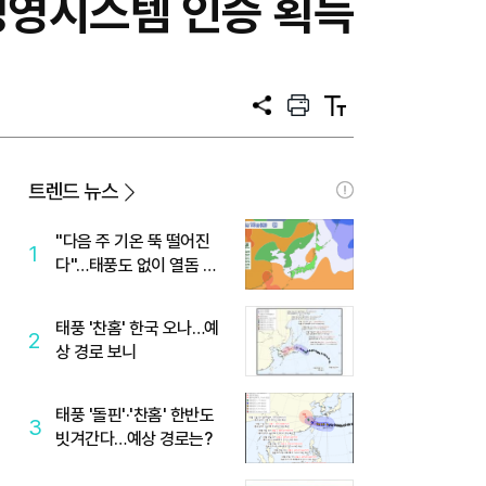
경영시스템 인증 획득
공
프
텍
유
린
스
트
트
크
기
트렌드 뉴스
"다음 주 기온 뚝 떨어진
1
다"…태풍도 없이 열돔 박
살 낸 '이것'
태풍 '찬홈' 한국 오나…예
2
상 경로 보니
태풍 '돌핀'·'찬홈' 한반도
3
빗겨간다…예상 경로는?