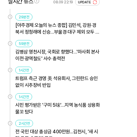
실시간 뉴스
08.09 22:19
UPDATE
29분전
[아주경제 오늘의 뉴스 종합] 김민석, 강원·경
북서 정청래에 신승…부울경·대구 제외 모두 웃
었다 外
59분전
김병삼 영천시장, 국회로 향했다…'마사회 본사
이전·광역철도' 사수 총력전
1시간전
트럼프 측근 경영 美 석유회사, 그린란드 승인
없이 시추장비 반입
1시간전
시민 평가받은 '구미 5味'…지역 농식품 상용화
물꼬 텄다
2시간전
전 국민 대상 총상금 400만원...김천시, '새 시