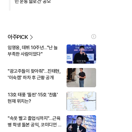
민 운동 슬로건' 공모
아주PICK
임영웅, 데뷔 10주년…"난 늘
부족한 사람이었다"
"광고주들이 찾아줘"…진태현,
'이숙캠' 하차 후 근황 공개
13호 태풍 '돌핀'·15호 '찬홈'
현재 위치는?
"속옷 빨고 졸업식까지"…근육
병 학생 돌본 공익, 코미디언 김
규원이었다