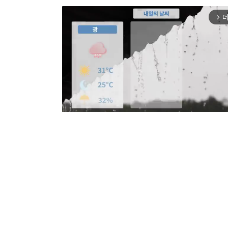
더
arrow_forward_ios
Mut