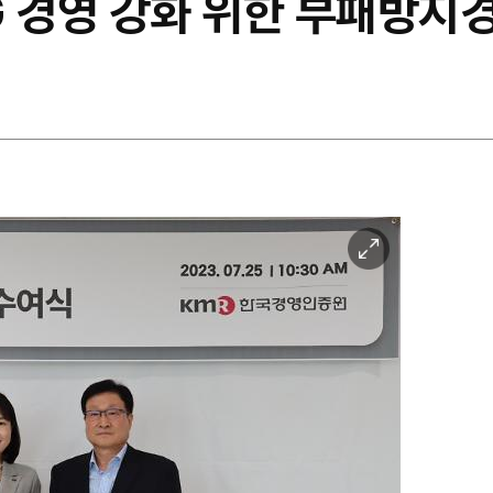
G 경영 강화 위한 부패방지
이
미
지
확
대