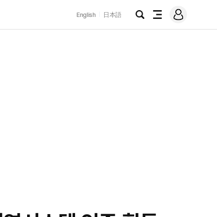
로
English
日本語
그
검
전
인
색
체
메
뉴