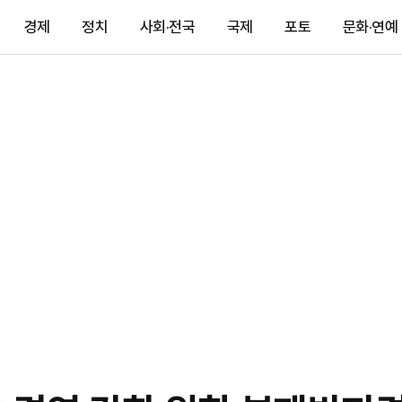
경제
정치
사회·전국
국제
포토
문화·연예