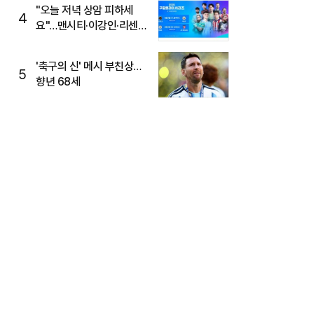
"오늘 저녁 상암 피하세
4
요"…맨시티·이강인·리센느
뜬다, 6호선 혼잡 예상
'축구의 신' 메시 부친상…
5
향년 68세