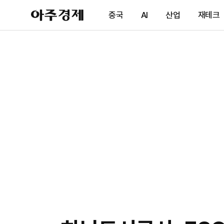
아
중국
AI
산업
재테크
주
경
제