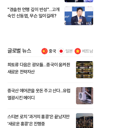
"경솔한 언행 깊이 반성"…고개
숙인 신동엽, 무슨 일이길래?
글로벌 뉴스
중국
일본
베트남
희토류 다음은 광모듈…중국이 움켜쥔
새로운 전략자산
중국산 에어콘을 웃돈 주고 산다...유럽
열광시킨 메이디
스티븐 로치 '과거의 홍콩'은 끝났지만
'새로운 홍콩'은 진행중