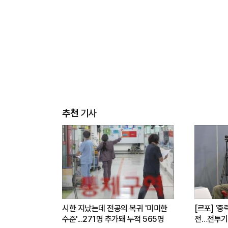
추천
기사
시한 지났는데 전공의 복귀 '미미한
[르포] '중
수준'...271명 추가돼 누적 565명
전…전투기