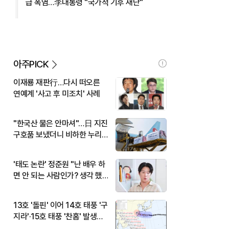
급 폭염…李대통령 "국가적 기후 재난"
아주PICK
이재룡 재판行…다시 떠오른
연예계 '사고 후 미조치' 사례
"한국산 물은 안마셔"…日 지진
구호품 보냈더니 비하한 누리
꾼
'태도 논란' 정준원 "난 배우 하
면 안 되는 사람인가? 생각 했
다"
13호 '돌핀' 이어 14호 태풍 '구
지라'·15호 태풍 '찬홈' 발생…
현재 위치와 이동경로는?