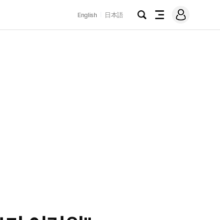
로
English
日本語
그
검
전
인
색
체
메
뉴