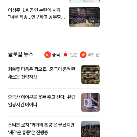
이상준, LA 공연 논란에 사과
"너무 죄송…연구하고 공부할
것"
글로벌 뉴스
중국
일본
베트남
희토류 다음은 광모듈…중국이 움켜쥔
새로운 전략자산
중국산 에어콘을 웃돈 주고 산다...유럽
열광시킨 메이디
스티븐 로치 '과거의 홍콩'은 끝났지만
'새로운 홍콩'은 진행중