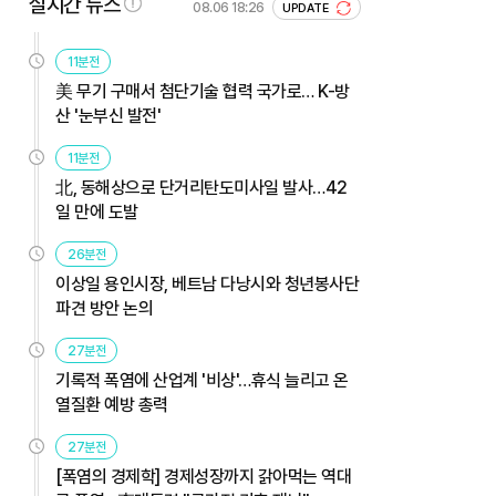
실시간 뉴스
08.06 18:26
UPDATE
11분전
美 무기 구매서 첨단기술 협력 국가로… K-방
산 '눈부신 발전'
11분전
北, 동해상으로 단거리탄도미사일 발사…42
일 만에 도발
26분전
이상일 용인시장, 베트남 다낭시와 청년봉사단
파견 방안 논의
27분전
기록적 폭염에 산업계 '비상'…휴식 늘리고 온
열질환 예방 총력
27분전
[폭염의 경제학] 경제성장까지 갉아먹는 역대