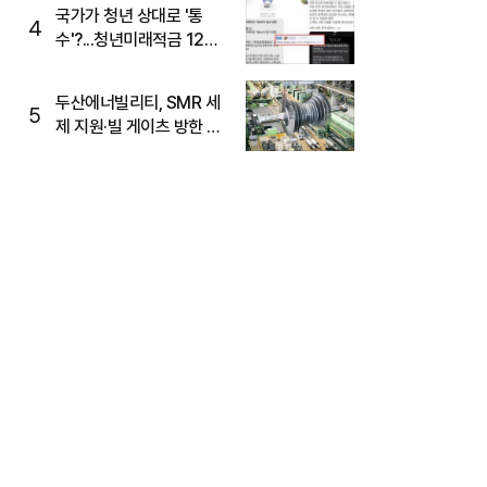
국가가 청년 상대로 '통
4
수'?...청년미래적금 12%
준다더니 "응, 오류야"
두산에너빌리티, SMR 세
5
제 지원·빌 게이츠 방한 기
대에 5%대 강세