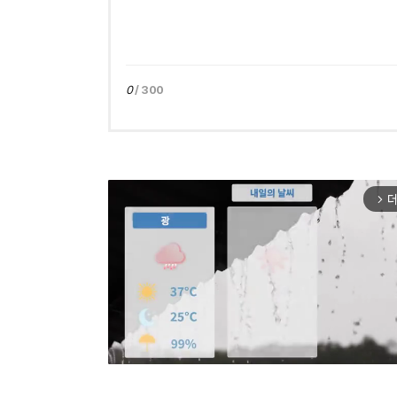
0
/ 300
더
arrow_forward_ios