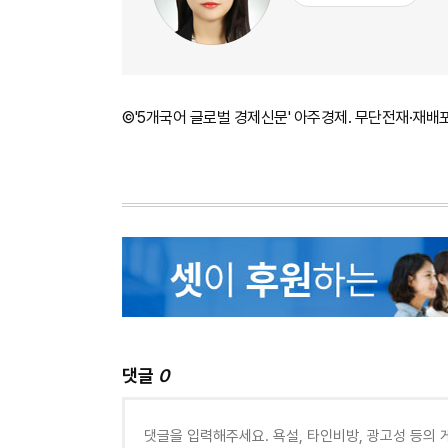
©'5개국어 글로벌 경제신문' 아주경제. 무단전재·재배
댓글
0