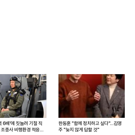
력 6배'에 짓눌려 기절 직
한동훈 "함께 정치하고 싶다"…김영
 조종사 비행환경 적응훈
주 "늦지 않게 답할 것"