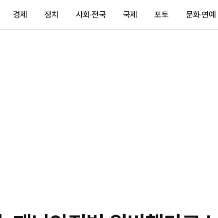
경제
정치
사회·전국
국제
포토
문화·연예