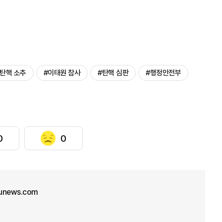
#탄핵 소추
#이태원 참사
#탄핵 심판
#행정안전부
0
0
unews.com