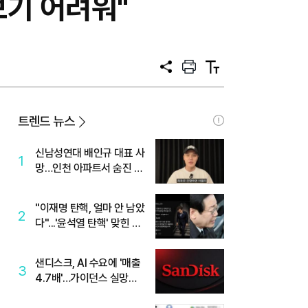
보기 어려워"
공
프
텍
유
린
스
트
트
크
기
트렌드 뉴스
신남성연대 배인규 대표 사
1
망…인천 아파트서 숨진 채
발견
"이재명 탄핵, 얼마 안 남았
2
다"...'윤석열 탄핵' 맞힌 무
당, '성지글' 등장
샌디스크, AI 수요에 '매출
3
4.7배'…가이던스 실망에
'주가는 하락'