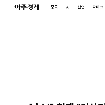
아
중국
AI
산업
재테크
주
경
제