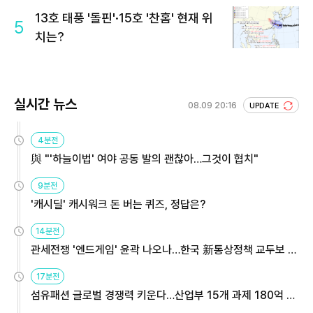
13호 태풍 '돌핀'·15호 '찬홈' 현재 위
5
치는?
실시간 뉴스
08.09 20:16
UPDATE
4분전
與 "'하늘이법' 여야 공동 발의 괜찮아…그것이 협치"
9분전
'캐시딜' 캐시워크 돈 버는 퀴즈, 정답은?
14분전
관세전쟁 '엔드게임' 윤곽 나오나…한국 新통상정책 교두보 활
용해야
17분전
섬유패션 글로벌 경쟁력 키운다…산업부 15개 과제 180억 지
원