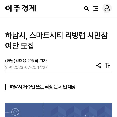
로
아
그
검
전
주
인
색
체
경
메
제
뉴
하남시, 스마트시티 리빙랩 시민참
여단 모집
(하남)강대웅·윤중국 기자
공
텍
입력 2023-07-25 14:27
유
스
트
크
기
하남시 거주민 또는 직장 둔 시민 대상