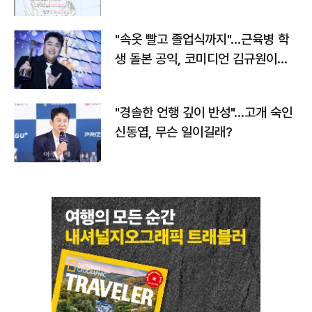
"속옷 빨고 졸업식까지"…근육병 학
생 돌본 공익, 코미디언 김규원이었
다
"경솔한 언행 깊이 반성"…고개 숙인
신동엽, 무슨 일이길래?