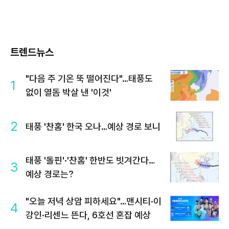
트렌드뉴스
"다음 주 기온 뚝 떨어진다"…태풍도
1
없이 열돔 박살 낸 '이것'
2
태풍 '찬홈' 한국 오나…예상 경로 보니
태풍 '돌핀'·'찬홈' 한반도 빗겨간다…
3
예상 경로는?
"오늘 저녁 상암 피하세요"…맨시티·이
4
강인·리센느 뜬다, 6호선 혼잡 예상