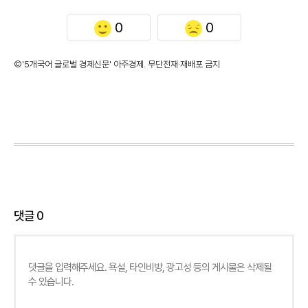
0
0
©'5개국어 글로벌 경제신문' 아주경제. 무단전재·재배포 금지
댓글
0