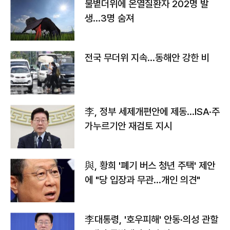
불볕더위에 온열질환자 202명 발
생…3명 숨져
전국 무더위 지속…동해안 강한 비
李, 정부 세제개편안에 제동…ISA·주
가누르기안 재검토 지시
與, 황희 '폐기 버스 청년 주택' 제안
에 "당 입장과 무관…개인 의견"
李대통령, '호우피해' 안동·의성 관할