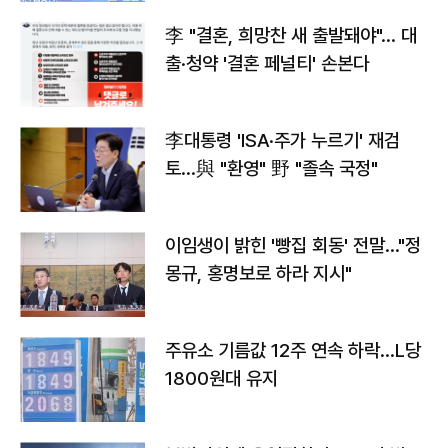
李 "결혼, 희망찬 새 출발돼야"… 대
출·청약 '결혼 페널티' 손본다
李대통령 'ISA·주가 누르기' 재검
토…與 "환영" 野 "졸속 국정"
이임생이 밝힌 '빵집 회동' 전말…"정
몽규, 홍명보로 하라 지시"
주유소 기름값 12주 연속 하락…L당
1800원대 유지