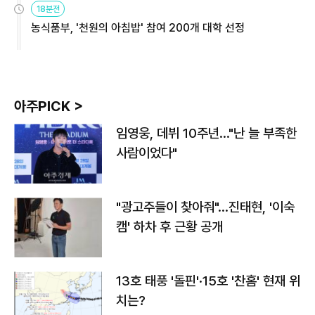
18분전
농식품부, '천원의 아침밥' 참여 200개 대학 선정
아주PICK >
임영웅, 데뷔 10주년…"난 늘 부족한
사람이었다"
"광고주들이 찾아줘"…진태현, '이숙
캠' 하차 후 근황 공개
13호 태풍 '돌핀'·15호 '찬홈' 현재 위
치는?