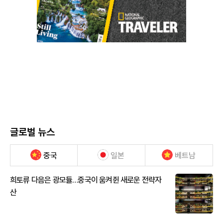
글로벌 뉴스
중국
일본
베트남
희토류 다음은 광모듈…중국이 움켜쥔 새로운 전략자
산