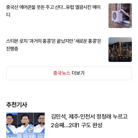
중국산 에어콘을 웃돈 주고 산다...유럽 열광시킨 메이
디
스티븐 로치 '과거의 홍콩'은 끝났지만 '새로운 홍콩'은
진행중
중국뉴스
더보기
추천기사
김민석, 제주·인천서 정청래 누르고
2승째…2대1 구도 완성