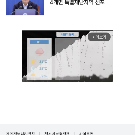
4개면 특별재난지역 선포
더보기
arrow_forward_ios
Unmute
개인정보처리방침
청소년보호정책
사이트맵