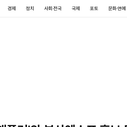
경제
정치
사회·전국
국제
포토
문화·연예