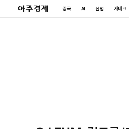
아
중국
AI
산업
재테크
주
경
제