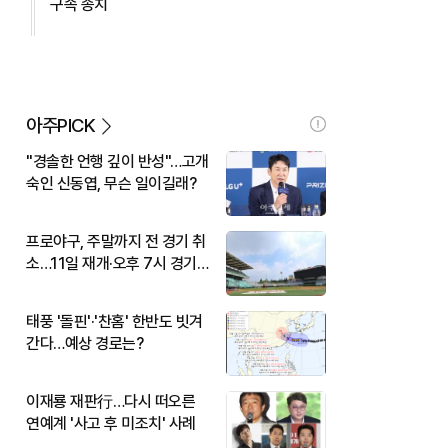
구속 송치
아주PICK
"경솔한 언행 깊이 반성"…고개
숙인 신동엽, 무슨 일이길래?
프로야구, 주말까지 전 경기 취
소…11일 재개·오후 7시 경기
시작
태풍 '돌핀'·'찬홈' 한반도 빗겨
간다…예상 경로는?
이재룡 재판行…다시 떠오른
연예계 '사고 후 미조치' 사례