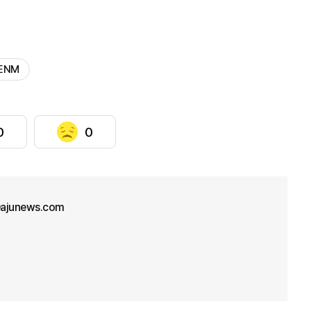
 ENM
0
0
ajunews.com