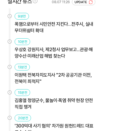
실시간 뉴스
08.07 11:26
UPDATE
9분전
폭염으로부터 시민안전 지킨다…전주시, 실내
무더위쉼터 확대
10분전
우상호 강원지사, 제2청사 업무보고...관광·해
양수산·미래산업 해법 찾는다
13분전
이원택 전북자치도지사 "2차 공공기관 이전,
전북이 최적지"
15분전
김홍열 청양군수, 물놀이·폭염 취약 현장 안전
직접 챙겨
20분전
'300억대 사기 혐의' 차가원 원헌드레드 대표