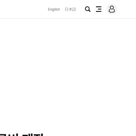
로
English
日本語
그
검
전
인
색
체
메
뉴