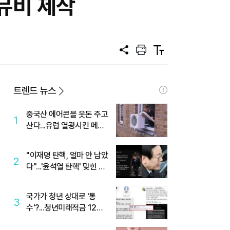
 뮤비 제작
공
프
텍
유
린
스
트
트
크
기
트렌드 뉴스
중국산 에어콘을 웃돈 주고
1
산다...유럽 열광시킨 메이
디
"이재명 탄핵, 얼마 안 남았
2
다"...'윤석열 탄핵' 맞힌 무
당, '성지글' 등장
국가가 청년 상대로 '통
3
수'?...청년미래적금 12%
준다더니 "응, 오류야"