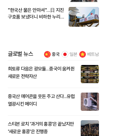
"한국산 물은 안마셔"…日 지진
구호품 보냈더니 비하한 누리
꾼
글로벌 뉴스
중국
일본
베트남
희토류 다음은 광모듈…중국이 움켜쥔
새로운 전략자산
중국산 에어콘을 웃돈 주고 산다...유럽
열광시킨 메이디
스티븐 로치 '과거의 홍콩'은 끝났지만
'새로운 홍콩'은 진행중