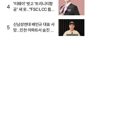
'티웨이' 벗고 '트리니티항
4
공' 새 옷…"FSC·LCC 틈
새, SSC 전략으로 공략"
신남성연대 배인규 대표 사
5
망…인천 아파트서 숨진 채
발견