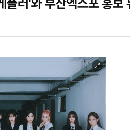
 '케플러'와 부산엑스포 홍보
이
미
지
확
대