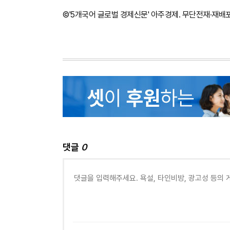
©'5개국어 글로벌 경제신문' 아주경제. 무단전재·재배
댓글
0