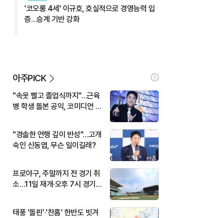
'코오롱 4세' 이규호, 호실적으로 경영능력 입
증…승계 기반 강화
아주PICK
"속옷 빨고 졸업식까지"…근육
병 학생 돌본 공익, 코미디언 김
규원이었다
"경솔한 언행 깊이 반성"…고개
숙인 신동엽, 무슨 일이길래?
프로야구, 주말까지 전 경기 취
소…11일 재개·오후 7시 경기
시작
태풍 '돌핀'·'찬홈' 한반도 빗겨