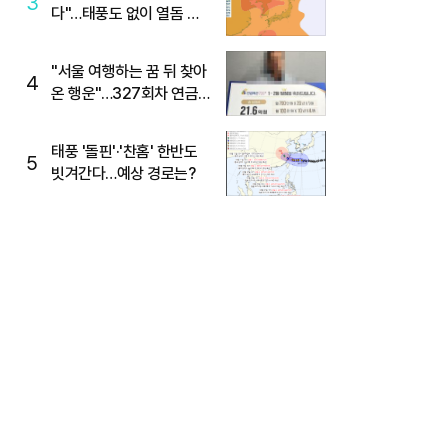
3
다"…태풍도 없이 열돔 박
살 낸 '이것'
"서울 여행하는 꿈 뒤 찾아
4
온 행운"…327회차 연금
복권720+ 당첨번호조회
주목
태풍 '돌핀'·'찬홈' 한반도
5
빗겨간다…예상 경로는?