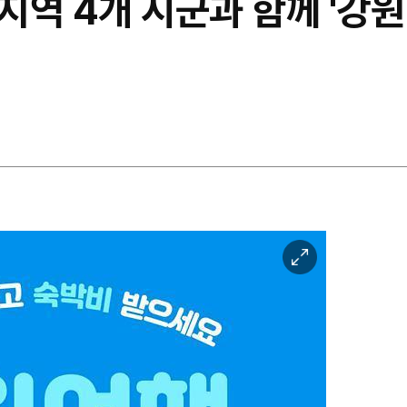
역 4개 시군과 함께 '강원
이
미
지
확
대