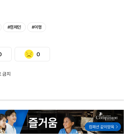
#캠페인
#여행
0
0
포 금지