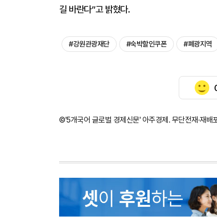
길 바란다”고 밝혔다.
#강원관광재단
#숙박할인쿠폰
#폐광지역
©'5개국어 글로벌 경제신문' 아주경제. 무단전재·재배