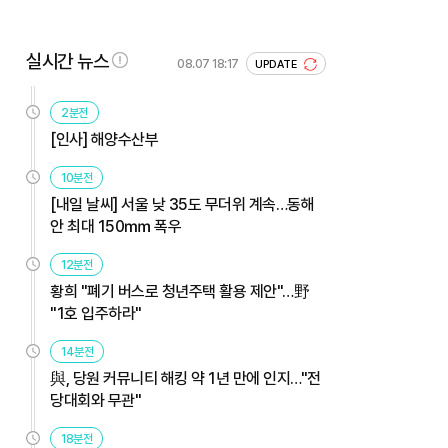
실시간 뉴스
08.07 18:17
UPDATE
2분전
[인사] 해양수산부
10분전
[내일 날씨] 서울 낮 35도 무더위 계속…동해
안 최대 150㎜ 폭우
12분전
황희 "폐기 버스로 청년주택 활용 제안"…野
"1호 입주하라"
14분전
與, 당원 커뮤니티 해킹 약 1년 만에 인지…"전
당대회와 무관"
18분전