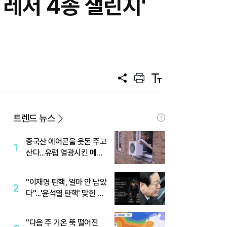
 레저 4종 챌린지'
공
프
텍
유
린
스
트
트
크
기
트렌드 뉴스
중국산 에어콘을 웃돈 주고
1
산다...유럽 열광시킨 메이
디
"이재명 탄핵, 얼마 안 남았
2
다"...'윤석열 탄핵' 맞힌 무
당, '성지글' 등장
"다음 주 기온 뚝 떨어진