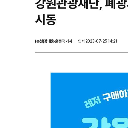
강원관광재단, 폐광지
시동
(춘천)강대웅·윤중국 기자
입력 2023-07-25 14:21