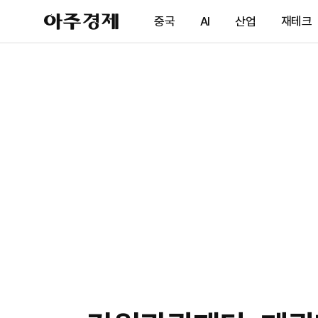
아
중국
AI
산업
재테크
주
경
제