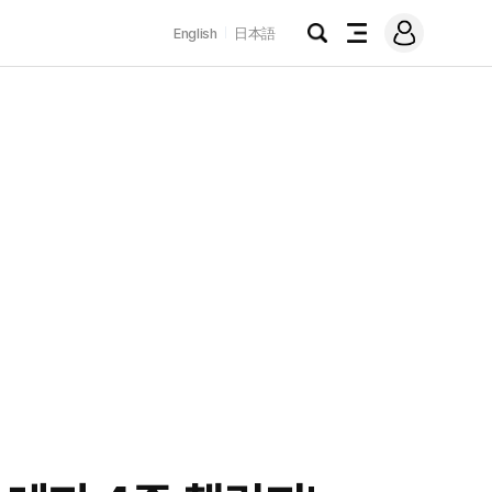
로
English
日本語
그
검
전
인
색
체
메
뉴