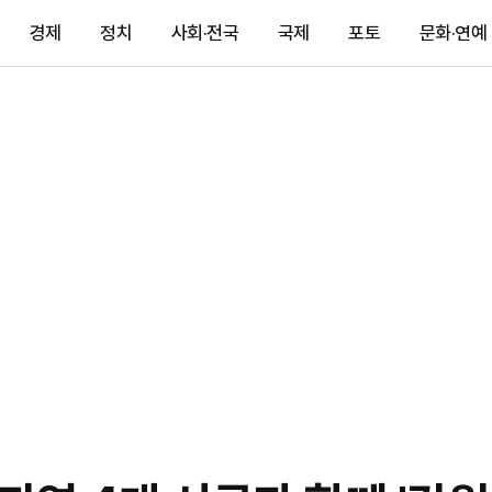
경제
정치
사회·전국
국제
포토
문화·연예