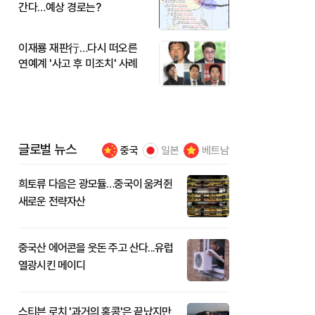
간다…예상 경로는?
이재룡 재판行…다시 떠오른
연예계 '사고 후 미조치' 사례
글로벌 뉴스
중국
일본
베트남
희토류 다음은 광모듈…중국이 움켜쥔
새로운 전략자산
중국산 에어콘을 웃돈 주고 산다...유럽
열광시킨 메이디
스티븐 로치 '과거의 홍콩'은 끝났지만