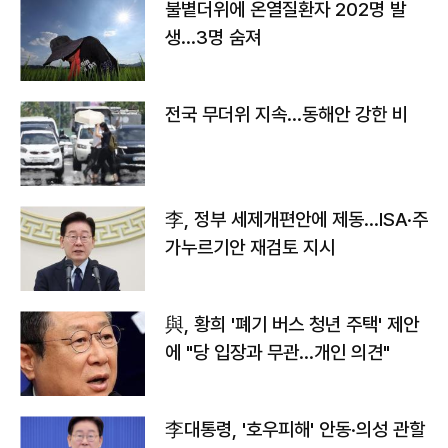
불볕더위에 온열질환자 202명 발
생…3명 숨져
전국 무더위 지속…동해안 강한 비
李, 정부 세제개편안에 제동…ISA·주
가누르기안 재검토 지시
與, 황희 '폐기 버스 청년 주택' 제안
에 "당 입장과 무관…개인 의견"
李대통령, '호우피해' 안동·의성 관할