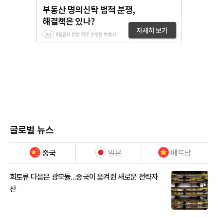
글로벌 뉴스
중국
일본
베트남
희토류 다음은 광모듈…중국이 움켜쥔 새로운 전략자
산