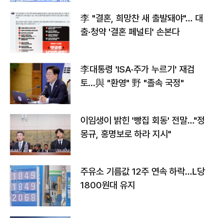
李 "결혼, 희망찬 새 출발돼야"… 대
출·청약 '결혼 페널티' 손본다
李대통령 'ISA·주가 누르기' 재검
토…與 "환영" 野 "졸속 국정"
이임생이 밝힌 '빵집 회동' 전말…"정
몽규, 홍명보로 하라 지시"
주유소 기름값 12주 연속 하락…L당
1800원대 유지