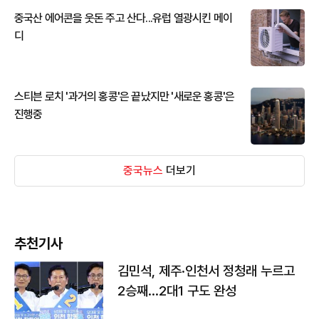
중국산 에어콘을 웃돈 주고 산다...유럽 열광시킨 메이
디
스티븐 로치 '과거의 홍콩'은 끝났지만 '새로운 홍콩'은
진행중
중국뉴스
더보기
추천기사
김민석, 제주·인천서 정청래 누르고
2승째…2대1 구도 완성