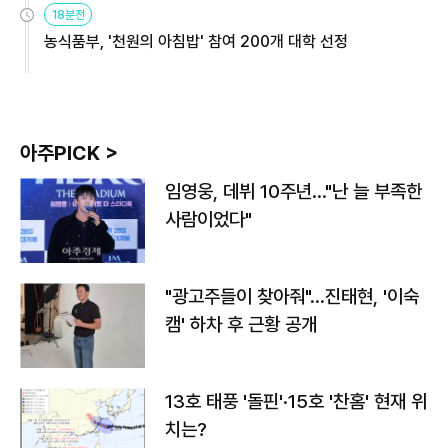
18분전
농식품부, '천원의 아침밥' 참여 200개 대학 선정
아주PICK >
임영웅, 데뷔 10주년…"난 늘 부족한
사람이었다"
"광고주들이 찾아줘"…진태현, '이숙
캠' 하차 후 근황 공개
13호 태풍 '돌핀'·15호 '찬홈' 현재 위
치는?