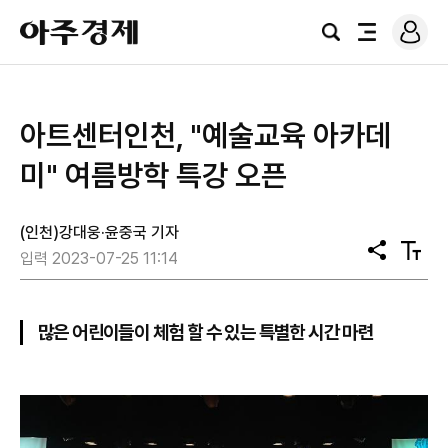
로
아
그
검
전
주
인
색
체
경
메
제
뉴
아트센터인천, "예술교육 아카데
미" 여름방학 특강 오픈
(인천)강대웅·윤중국 기자
공
텍
입력 2023-07-25 11:14
유
스
트
크
기
많은 어린이들이 체험 할 수 있는 특별한 시간 마련