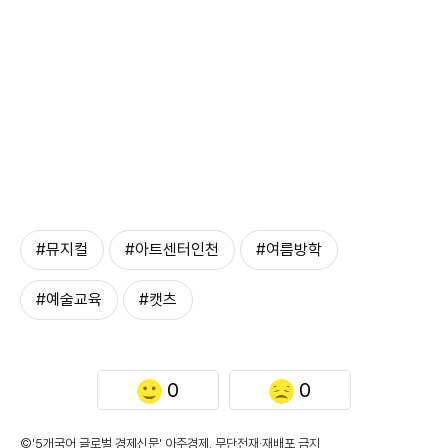
#뮤지컬
#아트센터인천
#여름방학
#예술교육
#캣츠
0
0
©'5개국어 글로벌 경제신문' 아주경제. 무단전재·재배포 금지