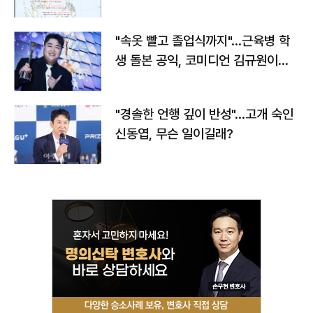
"속옷 빨고 졸업식까지"…근육병 학
생 돌본 공익, 코미디언 김규원이었
다
"경솔한 언행 깊이 반성"…고개 숙인
신동엽, 무슨 일이길래?