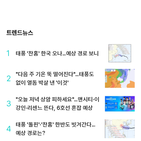
트렌드뉴스
1
태풍 '찬홈' 한국 오나…예상 경로 보니
"다음 주 기온 뚝 떨어진다"…태풍도
2
없이 열돔 박살 낸 '이것'
"오늘 저녁 상암 피하세요"…맨시티·이
3
강인·리센느 뜬다, 6호선 혼잡 예상
태풍 '돌핀'·'찬홈' 한반도 빗겨간다…
4
예상 경로는?