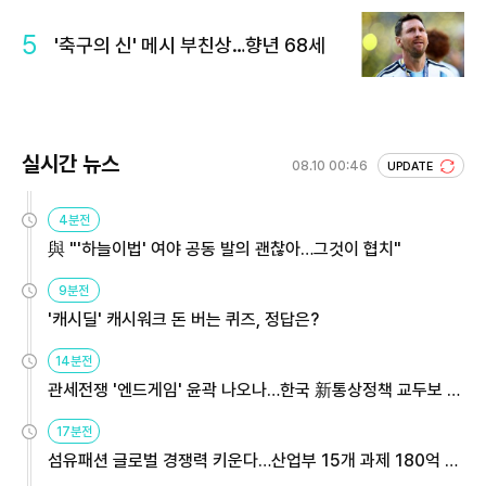
5
'축구의 신' 메시 부친상…향년 68세
실시간 뉴스
08.10 00:46
UPDATE
4분전
與 "'하늘이법' 여야 공동 발의 괜찮아…그것이 협치"
9분전
'캐시딜' 캐시워크 돈 버는 퀴즈, 정답은?
14분전
관세전쟁 '엔드게임' 윤곽 나오나…한국 新통상정책 교두보 활
용해야
17분전
섬유패션 글로벌 경쟁력 키운다…산업부 15개 과제 180억 지
원