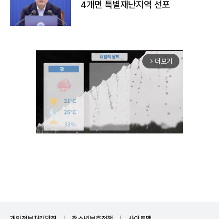
4개면 특별재난지역 선포
더보기
arrow_forward_ios
Unmute
개인정보처리방침
청소년보호정책
사이트맵