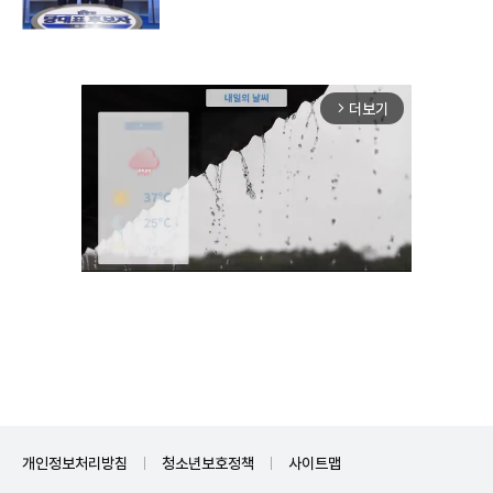
더보기
arrow_forward_ios
Unmute
개인정보처리방침
청소년보호정책
사이트맵