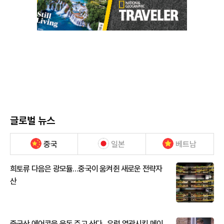
글로벌 뉴스
중국
일본
베트남
희토류 다음은 광모듈…중국이 움켜쥔 새로운 전략자
산
중국산 에어콘을 웃돈 주고 산다...유럽 열광시킨 메이