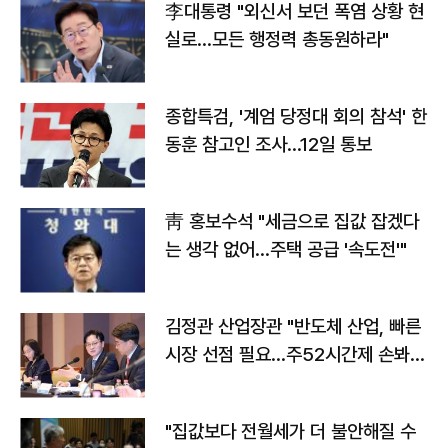
李대통령 "외신서 보던 폭염 상황 현
실로…모든 행정력 총동원하라"
종합특검, '계엄 당정대 회의 참석' 한
동훈 참고인 조사...12일 통보
靑 홍보수석 "세금으로 집값 잡겠다
는 생각 없어…주택 공급 '속도전'"
김정관 산업장관 "반도체 산업, 빠른
시장 선점 필요…주52시간제 손봐
야"
"집값보다 전월세가 더 불안해질 수