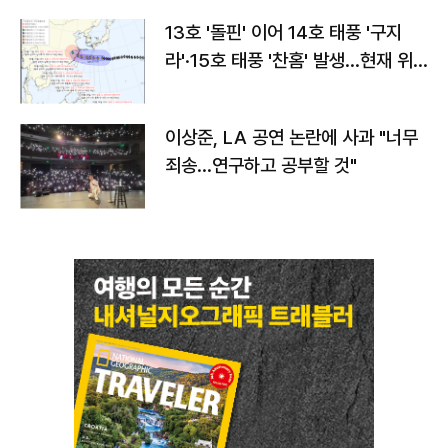
13호 '돌핀' 이어 14호 태풍 '구지
라'·15호 태풍 '찬홈' 발생…현재 위
치와 이동경로는?
이상준, LA 공연 논란에 사과 "너무
죄송…연구하고 공부할 것"