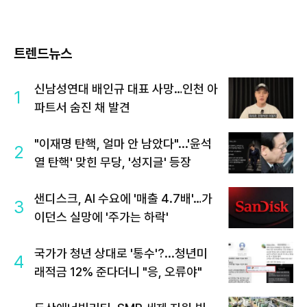
트렌드뉴스
신남성연대 배인규 대표 사망…인천 아
1
파트서 숨진 채 발견
"이재명 탄핵, 얼마 안 남았다"...'윤석
2
열 탄핵' 맞힌 무당, '성지글' 등장
샌디스크, AI 수요에 '매출 4.7배'…가
3
이던스 실망에 '주가는 하락'
국가가 청년 상대로 '통수'?...청년미
4
래적금 12% 준다더니 "응, 오류야"