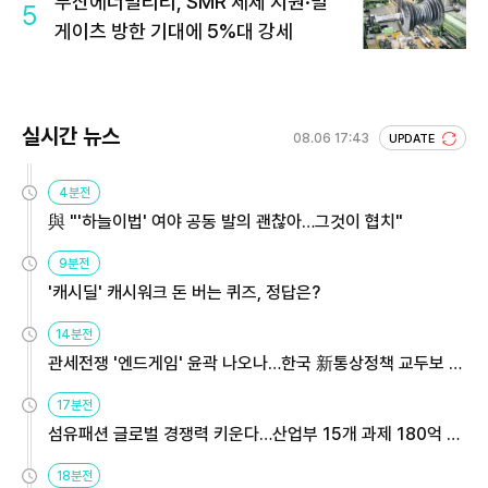
두산에너빌리티, SMR 세제 지원·빌
5
게이츠 방한 기대에 5%대 강세
실시간 뉴스
08.06 17:43
UPDATE
4분전
與 "'하늘이법' 여야 공동 발의 괜찮아…그것이 협치"
9분전
'캐시딜' 캐시워크 돈 버는 퀴즈, 정답은?
14분전
관세전쟁 '엔드게임' 윤곽 나오나…한국 新통상정책 교두보 활
용해야
17분전
섬유패션 글로벌 경쟁력 키운다…산업부 15개 과제 180억 지
원
18분전