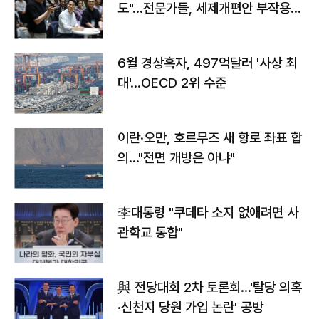
도"…전문가들, 세제개편안 부작용
우려
6월 경상흑자, 497억달러 '사상 최
대'…OECD 2위 수준
이란·오만, 호르무즈 새 항로 좌표 합
의…"전면 개방은 아냐"
李대통령 "쿠데타 소지 없애려면 사
관학교 통합"
與 전당대회 2차 토론회…'탈당 의혹
·신천지 당원 가입 논란' 공방