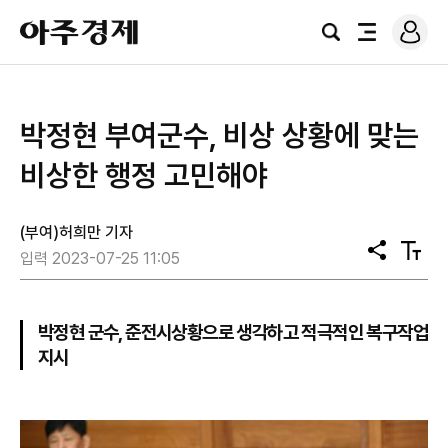
로
아
그
검
전
주
인
색
체
경
메
제
뉴
박정현 부여군수, 비상 상황에 맞는
비상한 행정 고민해야
(부여)허희만 기자
공
텍
입력 2023-07-25 11:05
유
스
트
크
기
박정현 군수, 준전시상황으로 생각하고 적극적인 복구작업
지시