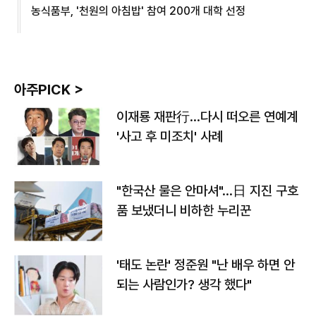
농식품부, '천원의 아침밥' 참여 200개 대학 선정
아주PICK >
이재룡 재판行…다시 떠오른 연예계
'사고 후 미조치' 사례
"한국산 물은 안마셔"…日 지진 구호
품 보냈더니 비하한 누리꾼
'태도 논란' 정준원 "난 배우 하면 안
되는 사람인가? 생각 했다"