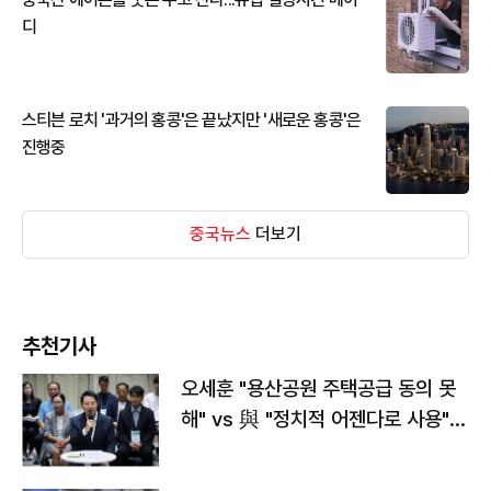
디
스티븐 로치 '과거의 홍콩'은 끝났지만 '새로운 홍콩'은
진행중
중국뉴스
더보기
추천기사
오세훈 "용산공원 주택공급 동의 못
해" vs 與 "정치적 어젠다로 사용"
맞불