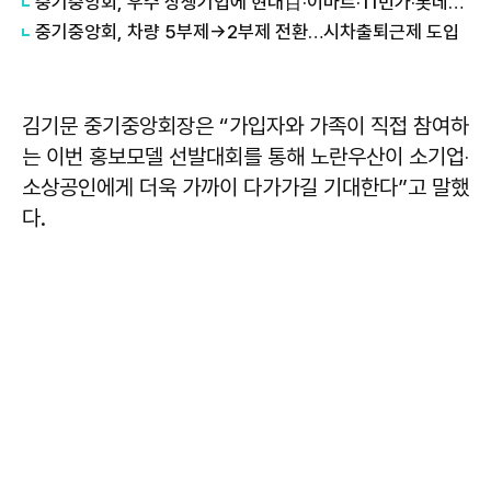
중기중앙회, 우수 상생기업에 현대百·이마트·11번가·롯데온 선정
중기중앙회, 차량 5부제→2부제 전환…시차출퇴근제 도입
김기문 중기중앙회장은 “가입자와 가족이 직접 참여하
는 이번 홍보모델 선발대회를 통해 노란우산이 소기업‧
소상공인에게 더욱 가까이 다가가길 기대한다”고 말했
다.