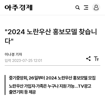
로
아
그
검
전
주
인
색
체
경
메
제
뉴
​"2024 노란우산 홍보모델 찾습니
다"
이나경 기자
공
텍
입력 2023-07-25 12:01
유
스
트
크
기
중기중앙회, 26일부터 2024 노란우산 홍보모델 모집
노란우산 가입자·가족은 누구나 지원 가능…TV광고
출연기회 등 제공