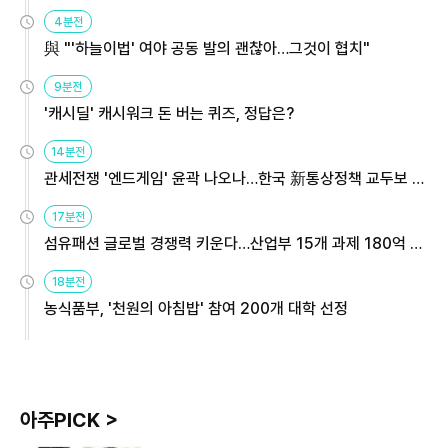
4분전
與 "'하늘이법' 여야 공동 발의 괜찮아…그것이 협치"
9분전
'캐시딜' 캐시워크 돈 버는 퀴즈, 정답은?
14분전
관세전쟁 '엔드게임' 윤곽 나오나…한국 新통상정책 교두보 활
용해야
17분전
섬유패션 글로벌 경쟁력 키운다…산업부 15개 과제 180억 지
원
18분전
농식품부, '천원의 아침밥' 참여 200개 대학 선정
아주PICK >