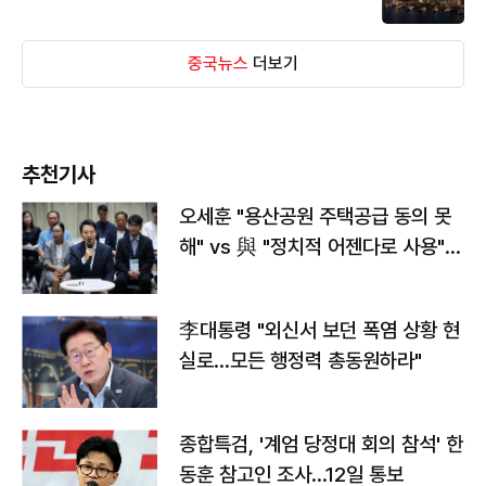
중국뉴스
더보기
추천기사
오세훈 "용산공원 주택공급 동의 못
해" vs 與 "정치적 어젠다로 사용"
맞불
李대통령 "외신서 보던 폭염 상황 현
실로…모든 행정력 총동원하라"
종합특검, '계엄 당정대 회의 참석' 한
동훈 참고인 조사...12일 통보