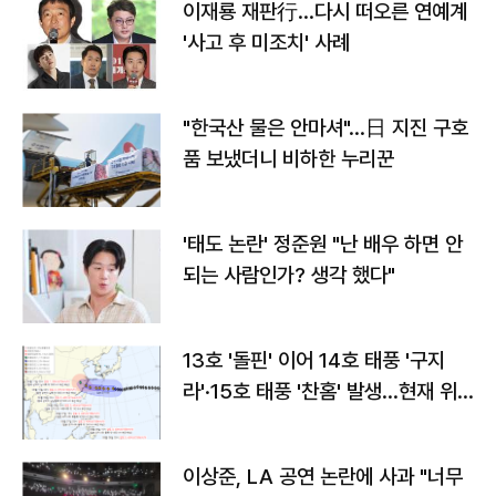
이재룡 재판行…다시 떠오른 연예계
'사고 후 미조치' 사례
"한국산 물은 안마셔"…日 지진 구호
품 보냈더니 비하한 누리꾼
'태도 논란' 정준원 "난 배우 하면 안
되는 사람인가? 생각 했다"
13호 '돌핀' 이어 14호 태풍 '구지
라'·15호 태풍 '찬홈' 발생…현재 위
치와 이동경로는?
이상준, LA 공연 논란에 사과 "너무