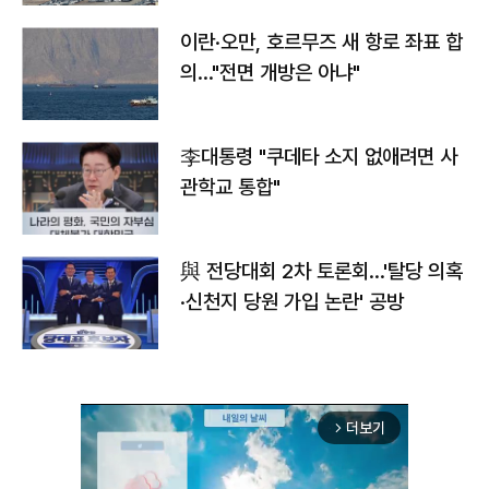
이란·오만, 호르무즈 새 항로 좌표 합
의…"전면 개방은 아냐"
李대통령 "쿠데타 소지 없애려면 사
관학교 통합"
與 전당대회 2차 토론회…'탈당 의혹
·신천지 당원 가입 논란' 공방
더보기
arrow_forward_ios