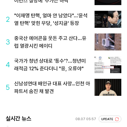
이던스 실망에 '주가는 하락'
"이재명 탄핵, 얼마 안 남았다"...'윤석
2
열 탄핵' 맞힌 무당, '성지글' 등장
중국산 에어콘을 웃돈 주고 산다...유
3
럽 열광시킨 메이디
국가가 청년 상대로 '통수'?...청년미
4
래적금 12% 준다더니 "응, 오류야"
신남성연대 배인규 대표 사망…인천 아
5
파트서 숨진 채 발견
실시간 뉴스
08.07 05:57
UPDATE