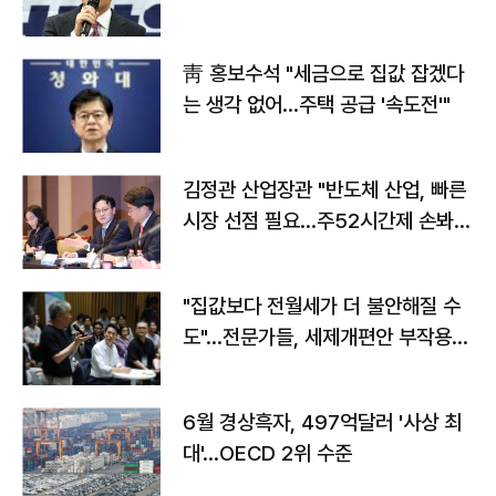
靑 홍보수석 "세금으로 집값 잡겠다
는 생각 없어…주택 공급 '속도전'"
김정관 산업장관 "반도체 산업, 빠른
시장 선점 필요…주52시간제 손봐
야"
"집값보다 전월세가 더 불안해질 수
도"…전문가들, 세제개편안 부작용
우려
6월 경상흑자, 497억달러 '사상 최
대'…OECD 2위 수준