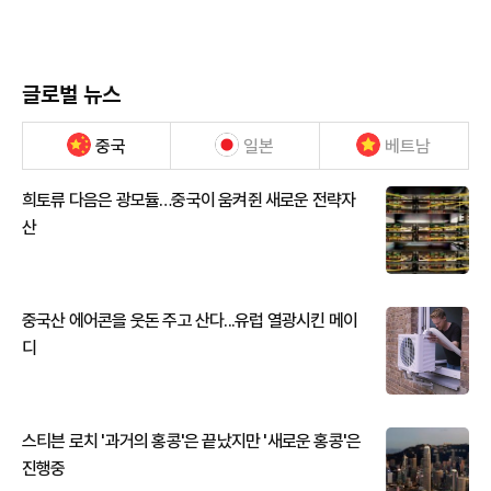
글로벌 뉴스
중국
일본
베트남
희토류 다음은 광모듈…중국이 움켜쥔 새로운 전략자
산
중국산 에어콘을 웃돈 주고 산다...유럽 열광시킨 메이
디
스티븐 로치 '과거의 홍콩'은 끝났지만 '새로운 홍콩'은
진행중