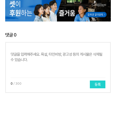
댓글
0
0
/ 300
등록