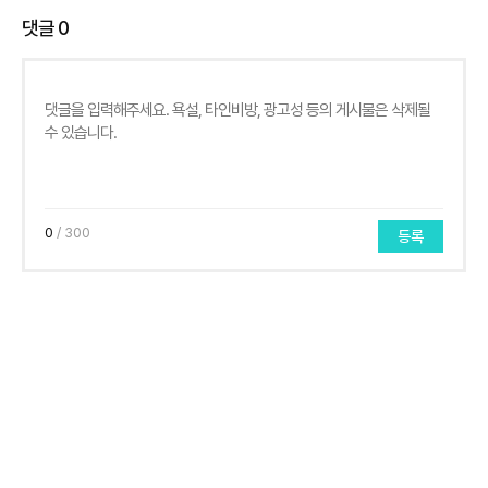
댓글
0
0
/ 300
등록