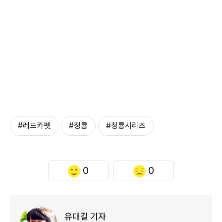
#레드카펫
#청룡
#청룡시리즈
0
0
유대길 기자