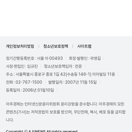
Unmute
개인정보처리방침
청소년보호정책
사이트맵
정기간행등록번호 : 서울 아 00493
회장·발행인 : 곽영길
사장·편집인 : 임규진
청소년보호책임자 : 전운
주소 : 서울특별시 종로구 종로 1길 42(수송동 146-1) 이마빌딩 11층
전화 : 02-767-1500
발행일자 : 2007년 11월 15일
등록일자 : 2008년 01월10일
아주경제는 인터넷신문윤리위원회 윤리강령을 준수합니다. 아주경제의 모든
콘텐츠(기사)는 저작권법의 보호를 받으며, 무단전재, 복사, 배포 등을 금지합
니다.
Copyright ⓒ AJUNEWS All rights reserved.