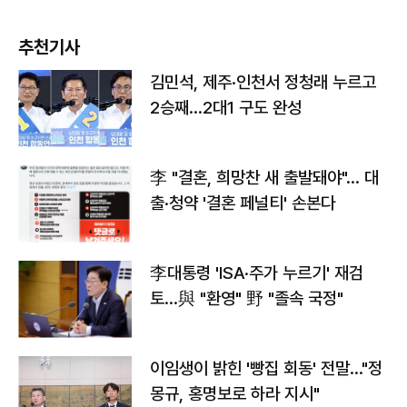
추천기사
김민석, 제주·인천서 정청래 누르고
2승째…2대1 구도 완성
李 "결혼, 희망찬 새 출발돼야"… 대
출·청약 '결혼 페널티' 손본다
李대통령 'ISA·주가 누르기' 재검
토…與 "환영" 野 "졸속 국정"
이임생이 밝힌 '빵집 회동' 전말…"정
몽규, 홍명보로 하라 지시"