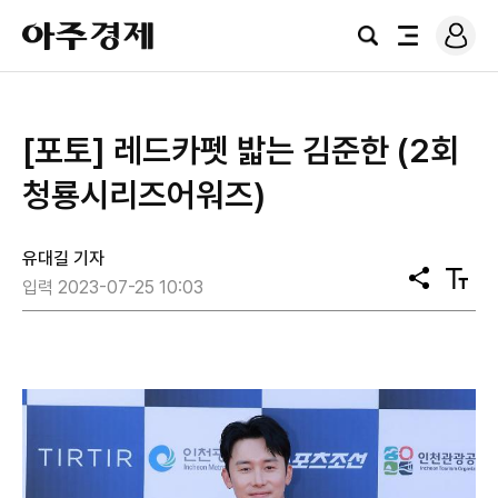
로
아
그
검
전
주
인
색
체
경
메
제
뉴
[포토] 레드카펫 밟는 김준한 (2회
청룡시리즈어워즈)
유대길 기자
공
텍
입력 2023-07-25 10:03
유
스
트
크
기