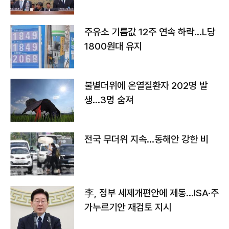
주유소 기름값 12주 연속 하락…L당
1800원대 유지
불볕더위에 온열질환자 202명 발
생…3명 숨져
전국 무더위 지속…동해안 강한 비
李, 정부 세제개편안에 제동…ISA·주
가누르기안 재검토 지시