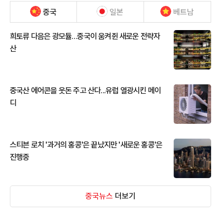
중국
일본
베트남
희토류 다음은 광모듈…중국이 움켜쥔 새로운 전략자
산
중국산 에어콘을 웃돈 주고 산다...유럽 열광시킨 메이
디
스티븐 로치 '과거의 홍콩'은 끝났지만 '새로운 홍콩'은
진행중
중국뉴스
더보기