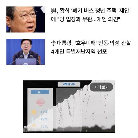
與, 황희 '폐기 버스 청년 주택' 제안
에 "당 입장과 무관…개인 의견"
李대통령, '호우피해' 안동·의성 관할
4개면 특별재난지역 선포
더보기
arrow_forward_ios