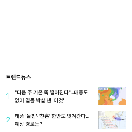
트렌드뉴스
"다음 주 기온 뚝 떨어진다"…태풍도
1
없이 열돔 박살 낸 '이것'
태풍 '돌핀'·'찬홈' 한반도 빗겨간다…
2
예상 경로는?