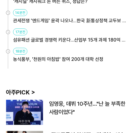
'캐시딜' 캐시워크 돈 버는 퀴즈, 정답은?
14분전
관세전쟁 '엔드게임' 윤곽 나오나…한국 新통상정책 교두보 활
용해야
17분전
섬유패션 글로벌 경쟁력 키운다…산업부 15개 과제 180억 지
원
18분전
농식품부, '천원의 아침밥' 참여 200개 대학 선정
아주PICK >
임영웅, 데뷔 10주년…"난 늘 부족한
사람이었다"