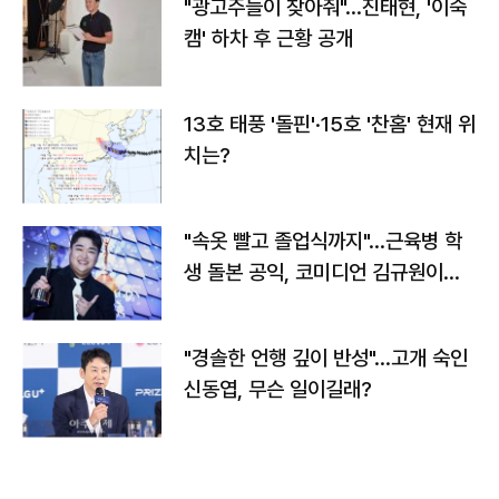
"광고주들이 찾아줘"…진태현, '이숙
캠' 하차 후 근황 공개
13호 태풍 '돌핀'·15호 '찬홈' 현재 위
치는?
"속옷 빨고 졸업식까지"…근육병 학
생 돌본 공익, 코미디언 김규원이었
다
"경솔한 언행 깊이 반성"…고개 숙인
신동엽, 무슨 일이길래?