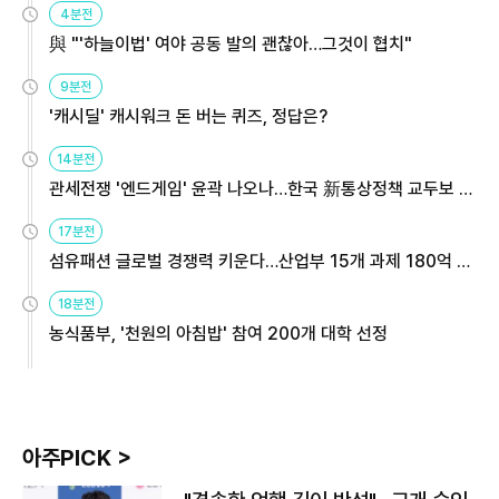
4분전
與 "'하늘이법' 여야 공동 발의 괜찮아…그것이 협치"
9분전
'캐시딜' 캐시워크 돈 버는 퀴즈, 정답은?
14분전
관세전쟁 '엔드게임' 윤곽 나오나…한국 新통상정책 교두보 활
용해야
17분전
섬유패션 글로벌 경쟁력 키운다…산업부 15개 과제 180억 지
원
18분전
농식품부, '천원의 아침밥' 참여 200개 대학 선정
아주PICK >