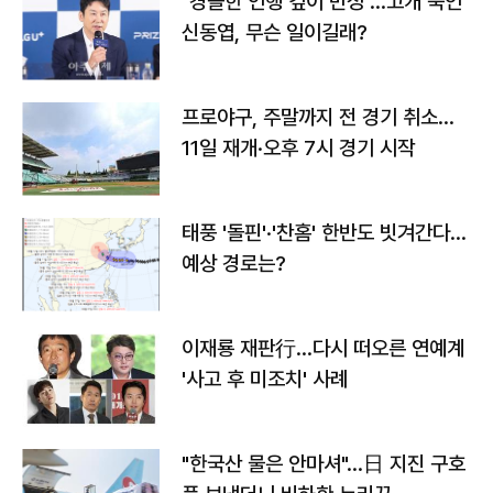
"경솔한 언행 깊이 반성"…고개 숙인
신동엽, 무슨 일이길래?
프로야구, 주말까지 전 경기 취소…
11일 재개·오후 7시 경기 시작
태풍 '돌핀'·'찬홈' 한반도 빗겨간다…
예상 경로는?
이재룡 재판行…다시 떠오른 연예계
'사고 후 미조치' 사례
"한국산 물은 안마셔"…日 지진 구호