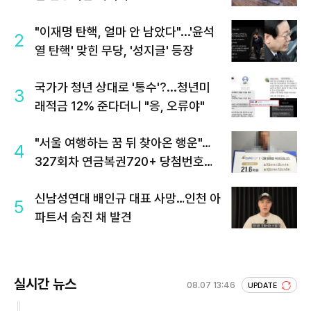
"이재명 탄핵, 얼마 안 남았다"...'윤석
2
열 탄핵' 맞힌 무당, '성지글' 등장
국가가 청년 상대로 '통수'?...청년미
3
래적금 12% 준다더니 "응, 오류야"
"서울 여행하는 꿈 뒤 찾아온 행운"…
4
327회차 연금복권720+ 당첨번호조
회 주목
신남성연대 배인규 대표 사망…인천 아
5
파트서 숨진 채 발견
실시간 뉴스
08.07 13:46
UPDATE