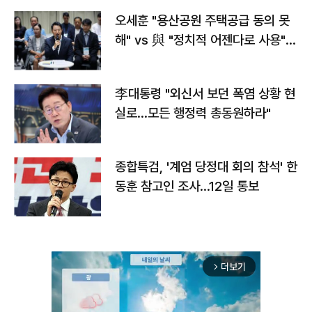
오세훈 "용산공원 주택공급 동의 못
해" vs 與 "정치적 어젠다로 사용"
맞불
李대통령 "외신서 보던 폭염 상황 현
실로…모든 행정력 총동원하라"
종합특검, '계엄 당정대 회의 참석' 한
동훈 참고인 조사...12일 통보
더보기
arrow_forward_ios