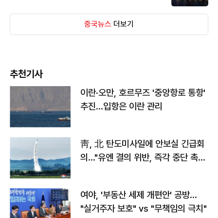
중국뉴스
더보기
추천기사
이란·오만, 호르무즈 '중앙항로 통항'
추진…입항은 이란 관리
靑, 北 탄도미사일에 안보실 긴급회
의…"유엔 결의 위반, 즉각 중단 촉
구"
여야, '부동산 세제 개편안' 공방…
"실거주자 보호" vs "무책임의 극치"