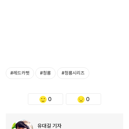
#레드카펫
#청룡
#청룡시리즈
0
0
유대길 기자