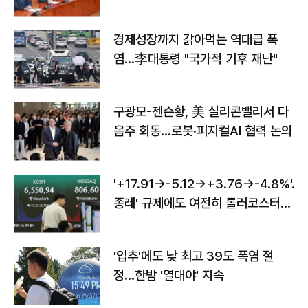
경제성장까지 갉아먹는 역대급 폭
염…李대통령 "국가적 기후 재난"
구광모-젠슨황, 美 실리콘밸리서 다
음주 회동…로봇·피지컬AI 협력 논의
'+17.91→-5.12→+3.76→-4.8%'…'
종레' 규제에도 여전히 롤러코스터
타는 코스피
'입추'에도 낮 최고 39도 폭염 절
정…한밤 '열대야' 지속