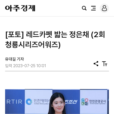
로
아
그
검
전
주
인
색
체
경
메
제
뉴
[포토] 레드카펫 밟는 정은채 (2회
청룡시리즈어워즈)
유대길 기자
공
텍
입력 2023-07-25 10:01
유
스
트
크
기