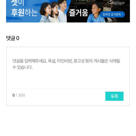
댓글
0
0
/ 300
등록