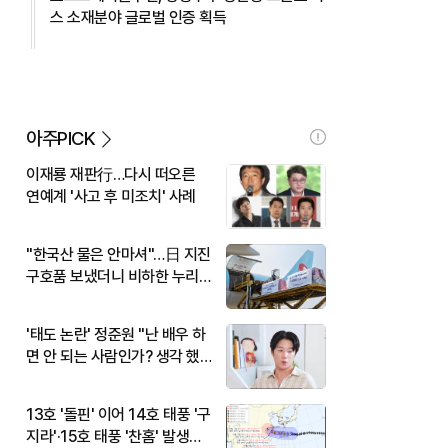
스 소재분야 글로벌 인증 획득
아주PICK
이재룡 재판行…다시 떠오른
연예계 '사고 후 미조치' 사례
"한국산 물은 안마셔"…日 지진
구호품 보냈더니 비하한 누리
꾼
'태도 논란' 정준원 "난 배우 하
면 안 되는 사람인가? 생각 했
다"
13호 '돌핀' 이어 14호 태풍 '구
지라'·15호 태풍 '찬홈' 발생…