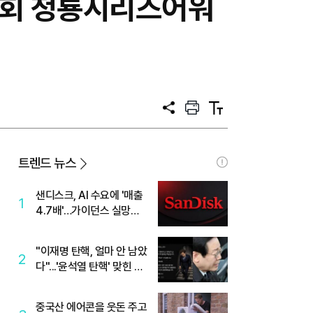
(2회 청룡시리즈어워
공
프
텍
유
린
스
트
트
크
기
트렌드 뉴스
샌디스크, AI 수요에 '매출
1
4.7배'…가이던스 실망에
'주가는 하락'
"이재명 탄핵, 얼마 안 남았
2
다"...'윤석열 탄핵' 맞힌 무
당, '성지글' 등장
중국산 에어콘을 웃돈 주고