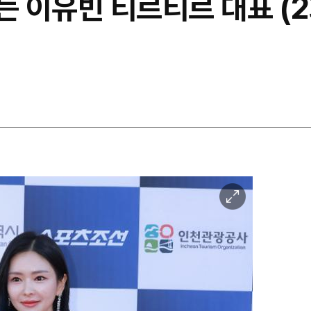
밟는 이유빈 티르티르 대표 
이
미
지
확
대