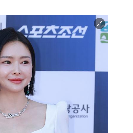
이
미
지
확
대