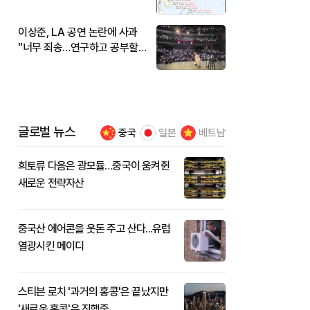
현재 위치와 이동경로는?
이상준, LA 공연 논란에 사과
"너무 죄송…연구하고 공부할
것"
글로벌 뉴스
중국
일본
베트남
희토류 다음은 광모듈…중국이 움켜쥔
새로운 전략자산
중국산 에어콘을 웃돈 주고 산다...유럽
열광시킨 메이디
스티븐 로치 '과거의 홍콩'은 끝났지만
'새로운 홍콩'은 진행중