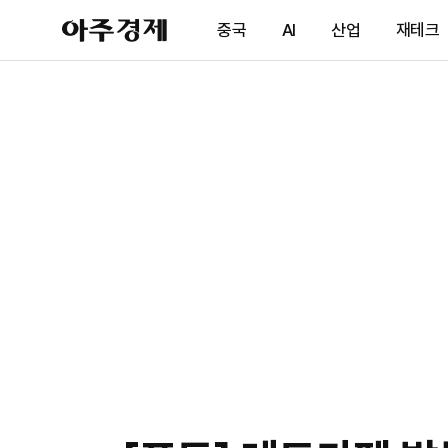
아
중국
AI
산업
재테크
주
경
제