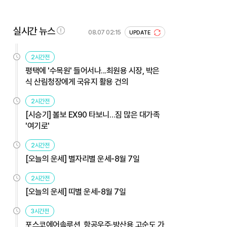
실시간 뉴스
08.07 02:15
UPDATE
2시간전
평택에 '수목원' 들어서나...최원용 시장, 박은
식 산림청장에게 국유지 활용 건의
2시간전
[시승기] 볼보 EX90 타보니…짐 많은 대가족
'여기로'
2시간전
[오늘의 운세] 별자리별 운세-8월 7일
2시간전
[오늘의 운세] 띠별 운세-8월 7일
3시간전
포스코에어솔루션, 항공우주·방산용 고순도 가