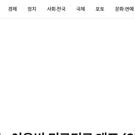
경제
정치
사회·전국
국제
포토
문화·연예