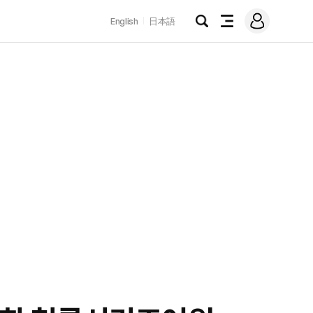
로
English
日本語
그
검
전
인
색
체
메
뉴