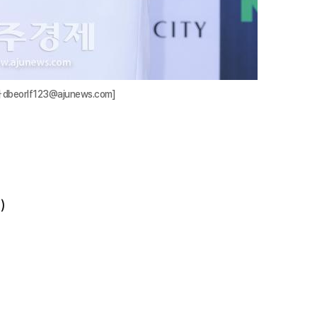
beorlf123@ajunews.com]
)