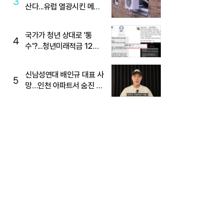
3
산다...유럽 열광시킨 메이
디
국가가 청년 상대로 '통
4
수'?...청년미래적금 12%
준다더니 "응, 오류야"
신남성연대 배인규 대표 사
5
망…인천 아파트서 숨진 채
발견