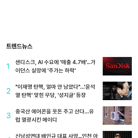
트렌드뉴스
샌디스크, AI 수요에 '매출 4.7배'…가
1
이던스 실망에 '주가는 하락'
"이재명 탄핵, 얼마 안 남았다"...'윤석
2
열 탄핵' 맞힌 무당, '성지글' 등장
중국산 에어콘을 웃돈 주고 산다...유
3
럽 열광시킨 메이디
신남성연대 배인규 대표 사망…인천 아