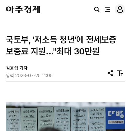
로
아
그
검
전
주
인
색
체
경
메
제
뉴
국토부, '저소득 청년'에 전세보증
보증료 지원..."최대 30만원
김윤섭 기자
공
텍
입력 2023-07-25 11:05
유
스
트
크
기