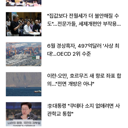
야"
"집값보다 전월세가 더 불안해질 수
도"…전문가들, 세제개편안 부작용
우려
6월 경상흑자, 497억달러 '사상 최
대'…OECD 2위 수준
이란·오만, 호르무즈 새 항로 좌표 합
의…"전면 개방은 아냐"
李대통령 "쿠데타 소지 없애려면 사
관학교 통합"