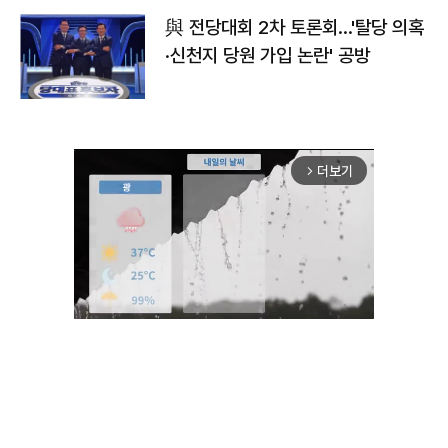
與 전당대회 2차 토론회…'탈당 의혹
·신천지 당원 가입 논란' 공방
더보기
arrow_forward_ios
Mute