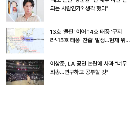
되는 사람인가? 생각 했다"
13호 '돌핀' 이어 14호 태풍 '구지
라'·15호 태풍 '찬홈' 발생…현재 위
치와 이동경로는?
이상준, LA 공연 논란에 사과 "너무
죄송…연구하고 공부할 것"