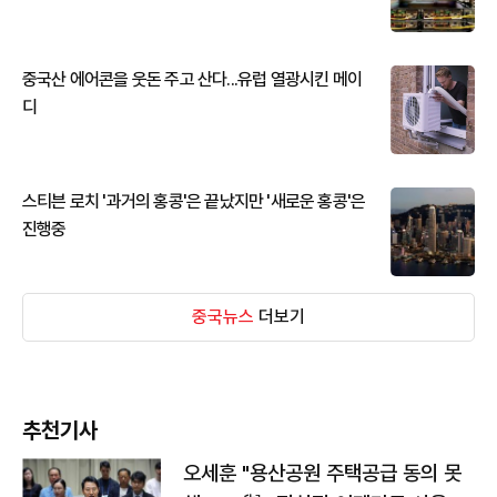
중국산 에어콘을 웃돈 주고 산다...유럽 열광시킨 메이
디
스티븐 로치 '과거의 홍콩'은 끝났지만 '새로운 홍콩'은
진행중
중국뉴스
더보기
추천기사
오세훈 "용산공원 주택공급 동의 못