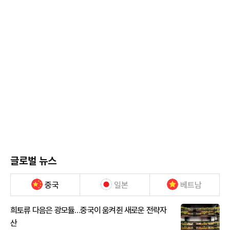
글로벌 뉴스
중국
일본
베트남
희토류 다음은 광모듈…중국이 움켜쥔 새로운 전략자
산