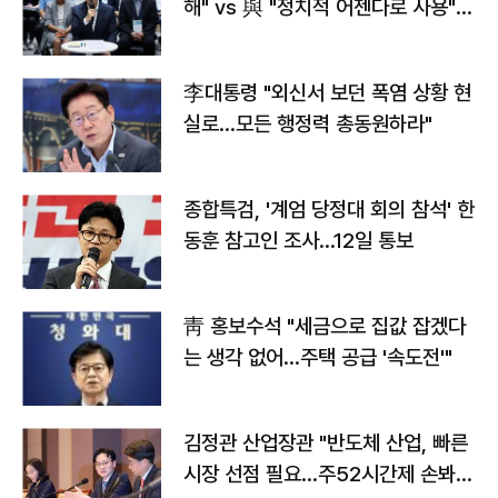
해" vs 與 "정치적 어젠다로 사용"
맞불
李대통령 "외신서 보던 폭염 상황 현
실로…모든 행정력 총동원하라"
종합특검, '계엄 당정대 회의 참석' 한
동훈 참고인 조사...12일 통보
靑 홍보수석 "세금으로 집값 잡겠다
는 생각 없어…주택 공급 '속도전'"
김정관 산업장관 "반도체 산업, 빠른
시장 선점 필요…주52시간제 손봐