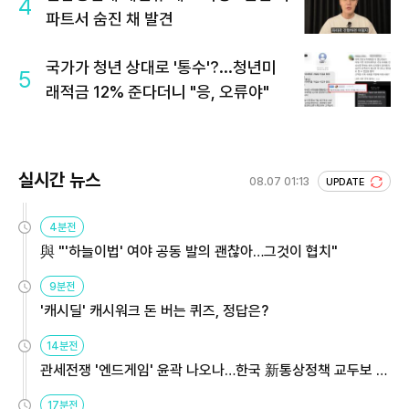
4
파트서 숨진 채 발견
국가가 청년 상대로 '통수'?...청년미
5
래적금 12% 준다더니 "응, 오류야"
실시간 뉴스
08.07 01:13
UPDATE
4분전
與 "'하늘이법' 여야 공동 발의 괜찮아…그것이 협치"
9분전
'캐시딜' 캐시워크 돈 버는 퀴즈, 정답은?
14분전
관세전쟁 '엔드게임' 윤곽 나오나…한국 新통상정책 교두보 활
용해야
17분전