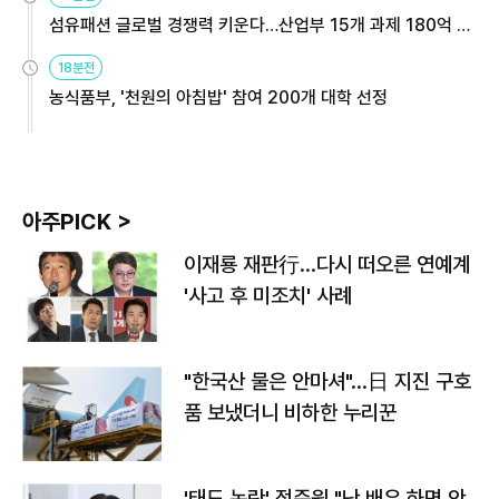
섬유패션 글로벌 경쟁력 키운다…산업부 15개 과제 180억 지
원
18분전
농식품부, '천원의 아침밥' 참여 200개 대학 선정
아주PICK >
이재룡 재판行…다시 떠오른 연예계
'사고 후 미조치' 사례
"한국산 물은 안마셔"…日 지진 구호
품 보냈더니 비하한 누리꾼
'태도 논란' 정준원 "난 배우 하면 안