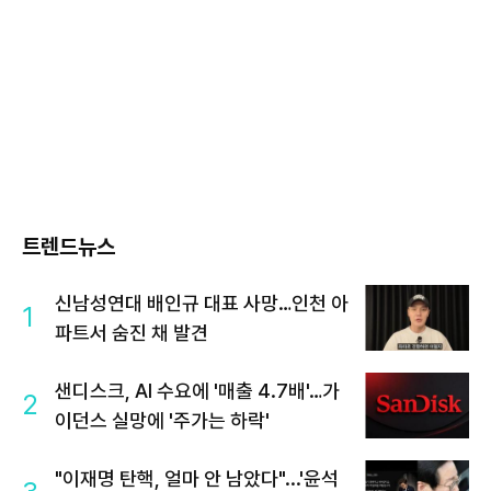
트렌드뉴스
신남성연대 배인규 대표 사망…인천 아
1
파트서 숨진 채 발견
샌디스크, AI 수요에 '매출 4.7배'…가
2
이던스 실망에 '주가는 하락'
"이재명 탄핵, 얼마 안 남았다"...'윤석