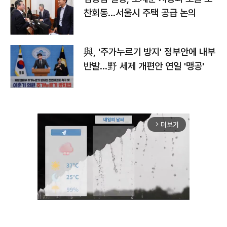
찬회동...서울시 주택 공급 논의
與, '주가누르기 방지' 정부안에 내부
반발…野 세제 개편안 연일 '맹공'
더보기
arrow_forward_ios