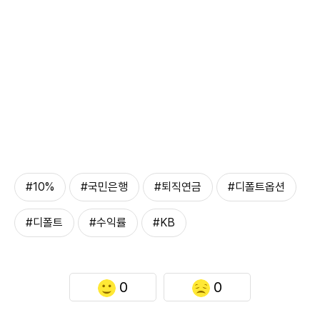
#10%
#국민은행
#퇴직연금
#디폴트옵션
#디폴트
#수익률
#KB
0
0