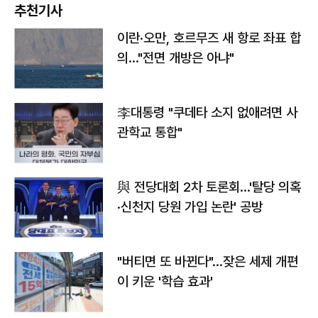
추천기사
이란·오만, 호르무즈 새 항로 좌표 합
의…"전면 개방은 아냐"
李대통령 "쿠데타 소지 없애려면 사
관학교 통합"
與 전당대회 2차 토론회…'탈당 의혹
·신천지 당원 가입 논란' 공방
"버티면 또 바뀐다"…잦은 세제 개편
이 키운 '학습 효과'