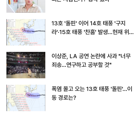
13호 '돌핀' 이어 14호 태풍 '구지
라'·15호 태풍 '찬홈' 발생…현재 위
치와 이동경로는?
이상준, LA 공연 논란에 사과 "너무
죄송…연구하고 공부할 것"
폭염 몰고 오는 13호 태풍 '돌핀'…이
동 경로는?