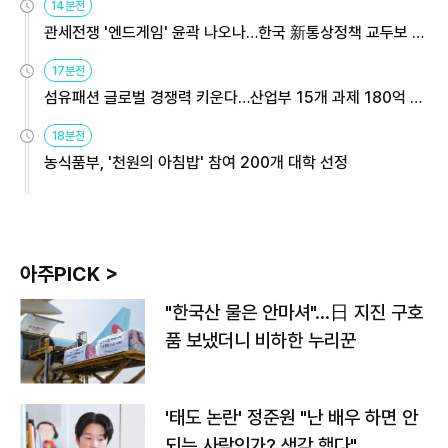
14분전
관세전쟁 '엔드게임' 윤곽 나오나…한국 新통상정책 교두보 활
용해야
17분전
섬유패션 글로벌 경쟁력 키운다…산업부 15개 과제 180억 지
원
18분전
농식품부, '천원의 아침밥' 참여 200개 대학 선정
아주PICK >
"한국산 물은 안마셔"…日 지진 구호
품 보냈더니 비하한 누리꾼
'태도 논란' 정준원 "난 배우 하면 안
되는 사람인가? 생각 했다"