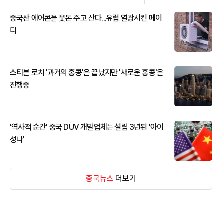
중국산 에어콘을 웃돈 주고 산다...유럽 열광시킨 메이
디
스티븐 로치 '과거의 홍콩'은 끝났지만 '새로운 홍콩'은
진행중
'역사적 순간' 중국 DUV 개발업체는 설립 3년된 '아이
성나'
중국뉴스
더보기