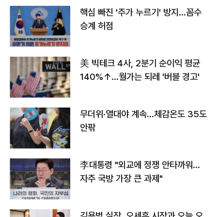
핵심 빠진 '주가 누르기' 방지…꼼수
승계 허점
美 빅테크 4사, 2분기 순이익 평균
140%↑…월가는 되레 '버블 경고'
무더위·열대야 계속…체감온도 35도
안팎
李대통령 "외교에 정쟁 안타까워…
자주 국방 가장 큰 과제"
김용범 실장, 오세훈 시장과 오늘 오