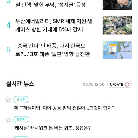
3
열 탄핵' 맞힌 무당, '성지글' 등장
두산에너빌리티, SMR 세제 지원·빌
4
게이츠 방한 기대에 5%대 강세
"중국 간다"던 태풍, 다시 한국으
5
로?...13호 태풍 '돌핀' 방향 급전환
실시간 뉴스
08.06 12:50
UPDATE
4분전
與 "'하늘이법' 여야 공동 발의 괜찮아…그것이 협치"
9분전
'캐시딜' 캐시워크 돈 버는 퀴즈, 정답은?