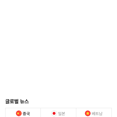
글로벌 뉴스
중국
일본
베트남