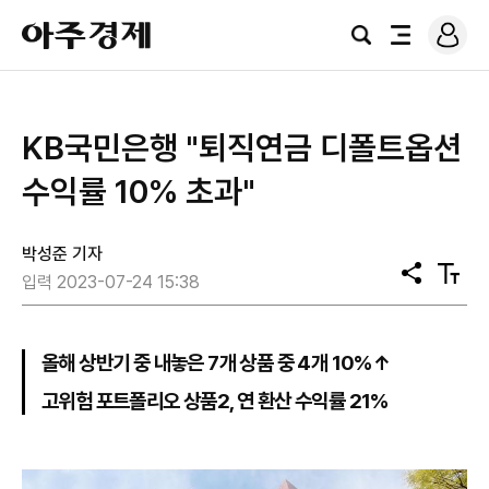
로
아
그
검
전
주
인
색
체
경
메
제
뉴
KB국민은행 "퇴직연금 디폴트옵션
수익률 10% 초과"
박성준 기자
공
텍
입력 2023-07-24 15:38
유
스
트
크
기
올해 상반기 중 내놓은 7개 상품 중 4개 10%↑
고위험 포트폴리오 상품2, 연 환산 수익률 21%