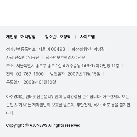
Unmute
개인정보처리방침
청소년보호정책
사이트맵
정기간행등록번호 : 서울 아 00493
회장·발행인 : 곽영길
사장·편집인 : 임규진
청소년보호책임자 : 전운
주소 : 서울특별시 종로구 종로 1길 42(수송동 146-1) 이마빌딩 11층
전화 : 02-767-1500
발행일자 : 2007년 11월 15일
등록일자 : 2008년 01월10일
아주경제는 인터넷신문윤리위원회 윤리강령을 준수합니다. 아주경제의 모든
콘텐츠(기사)는 저작권법의 보호를 받으며, 무단전재, 복사, 배포 등을 금지합
니다.
Copyright ⓒ AJUNEWS All rights reserved.