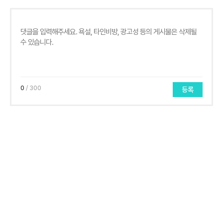
0
/ 300
등록