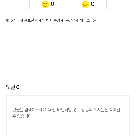
0
0
©'5개국어 글로벌 경제신문' 아주경제. 무단전재·재배포 금지
댓글
0