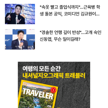
"속옷 빨고 졸업식까지"…근육병 학
생 돌본 공익, 코미디언 김규원이었
다
"경솔한 언행 깊이 반성"…고개 숙인
신동엽, 무슨 일이길래?