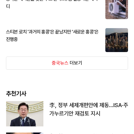
디
스티븐 로치 '과거의 홍콩'은 끝났지만 '새로운 홍콩'은
진행중
중국뉴스
더보기
추천기사
李, 정부 세제개편안에 제동…ISA·주
가누르기안 재검토 지시