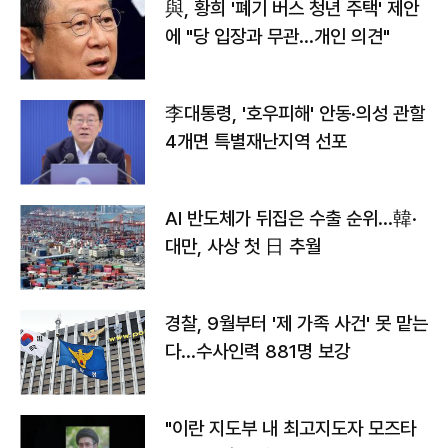
與, 황희 '폐기 버스 청년 주택' 제안
에 "당 입장과 무관…개인 의견"
李대통령, '호우피해' 안동·의성 관할
4개면 특별재난지역 선포
AI 반도체가 뒤집은 수출 순위…韓·
대만, 사상 첫 日 추월
경찰, 9월부터 '제 가족 사건' 못 맡는
다…수사인력 881명 보강
"이란 지도부 내 최고지도자 모즈타