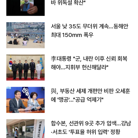
바 위독설 확산"
서울 낮 35도 무더위 계속…동해안
최대 150㎜ 폭우
李대통령 "군, 내란 이후 신뢰 회복
해야…지휘부 헌신해달라"
與, 부동산 세제 개편안 비판 오세훈
에 '맹공'…"공급 억제기"
합수본, 선관위 9곳 추가 압색…강남
·서초도 '투표율 허위 입력' 정황