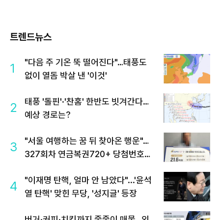
트렌드뉴스
"다음 주 기온 뚝 떨어진다"…태풍도
1
없이 열돔 박살 낸 '이것'
태풍 '돌핀'·'찬홈' 한반도 빗겨간다…
2
예상 경로는?
"서울 여행하는 꿈 뒤 찾아온 행운"…
3
327회차 연금복권720+ 당첨번호조
회 주목
"이재명 탄핵, 얼마 안 남았다"...'윤석
4
열 탄핵' 맞힌 무당, '성지글' 등장
버거·커피·치킨까지 줄줄이 매물…외