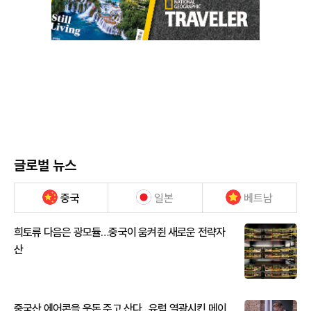
글로벌 뉴스
중국
일본
베트남
희토류 다음은 광모듈…중국이 움켜쥔 새로운 전략자
산
중국산 에어콘을 웃돈 주고 산다...유럽 열광시킨 메이