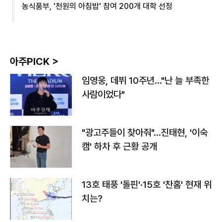
농식품부, '천원의 아침밥' 참여 200개 대학 선정
아주PICK >
임영웅, 데뷔 10주년…"난 늘 부족한
사람이었다"
"광고주들이 찾아줘"…진태현, '이숙
캠' 하차 후 근황 공개
13호 태풍 '돌핀'·15호 '찬홈' 현재 위
치는?