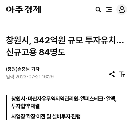
로
아
그
검
전
주
인
색
체
경
메
제
뉴
​창원시, 342억원 규모 투자유치...
신규고용 84명도
(창원)손충남 기자
공
텍
입력 2023-07-21 16:29
유
스
트
크
기
창원시･마산자유무역지역관리원-엘피스테크･알멕,
투자협약 체결
사업장 확장 이전 및 설비투자 진행