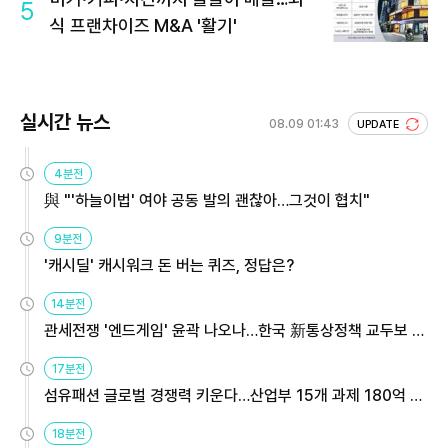
5
식 프랜차이즈 M&A '활기'
실시간 뉴스
08.09 01:43
UPDATE
4분전
與 "'하늘이법' 여야 공동 발의 괜찮아…그것이 협치"
9분전
'캐시딜' 캐시워크 돈 버는 퀴즈, 정답은?
14분전
관세전쟁 '엔드게임' 윤곽 나오나…한국 新통상정책 교두보 활
용해야
17분전
섬유패션 글로벌 경쟁력 키운다…산업부 15개 과제 180억 지
원
18분전