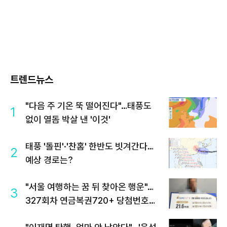
트렌드뉴스
"다음 주 기온 뚝 떨어진다"…태풍도
1
없이 열돔 박살 낸 '이것'
태풍 '돌핀'·'찬홈' 한반도 빗겨간다…
2
예상 경로는?
"서울 여행하는 꿈 뒤 찾아온 행운"…
3
327회차 연금복권720+ 당첨번호조
회 주목