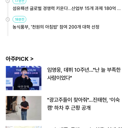
17분전
섬유패션 글로벌 경쟁력 키운다…산업부 15개 과제 180억 지
원
18분전
농식품부, '천원의 아침밥' 참여 200개 대학 선정
아주PICK >
임영웅, 데뷔 10주년…"난 늘 부족한
사람이었다"
"광고주들이 찾아줘"…진태현, '이숙
캠' 하차 후 근황 공개