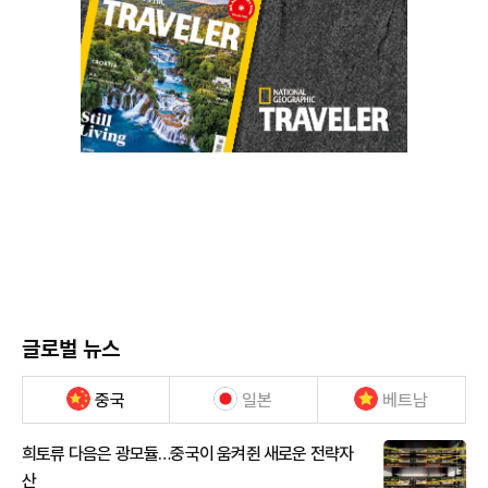
글로벌 뉴스
중국
일본
베트남
희토류 다음은 광모듈…중국이 움켜쥔 새로운 전략자
산