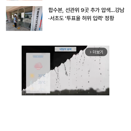
합수본, 선관위 9곳 추가 압색…강남
·서초도 '투표율 허위 입력' 정황
더보기
arrow_forward_ios
Mute