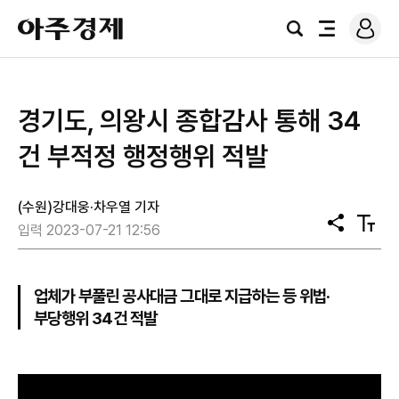
로
아
그
검
전
주
인
색
체
경
메
제
뉴
경기도, 의왕시 종합감사 통해 34
건 부적정 행정행위 적발
(수원)강대웅·차우열 기자
공
텍
입력 2023-07-21 12:56
유
스
트
크
기
업체가 부풀린 공사대금 그대로 지급하는 등 위법·
부당행위 34건 적발