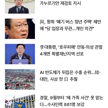
가누르기안 재검토 지시
與, 황희 '폐기 버스 청년 주택' 제안
에 "당 입장과 무관…개인 의견"
李대통령, '호우피해' 안동·의성 관할
4개면 특별재난지역 선포
AI 반도체가 뒤집은 수출 순위…韓·
대만, 사상 첫 日 추월
경찰, 9월부터 '제 가족 사건' 못 맡는
다…수사인력 881명 보강