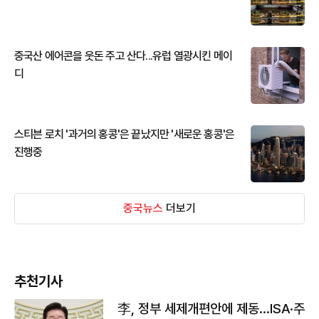
중국산 에어콘을 웃돈 주고 산다...유럽 열광시킨 메이
디
스티븐 로치 '과거의 홍콩'은 끝났지만 '새로운 홍콩'은
진행중
중국뉴스
더보기
추천기사
李, 정부 세제개편안에 제동…ISA·주