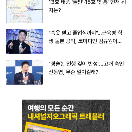
13호 태풍 '돌핀'·15호 '찬홈' 현재 위
치는?
"속옷 빨고 졸업식까지"…근육병 학
생 돌본 공익, 코미디언 김규원이었
다
"경솔한 언행 깊이 반성"…고개 숙인
신동엽, 무슨 일이길래?