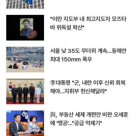
"이란 지도부 내 최고지도자 모즈타
바 위독설 확산"
서울 낮 35도 무더위 계속…동해안
최대 150㎜ 폭우
李대통령 "군, 내란 이후 신뢰 회복
해야…지휘부 헌신해달라"
與, 부동산 세제 개편안 비판 오세훈
에 '맹공'…"공급 억제기"