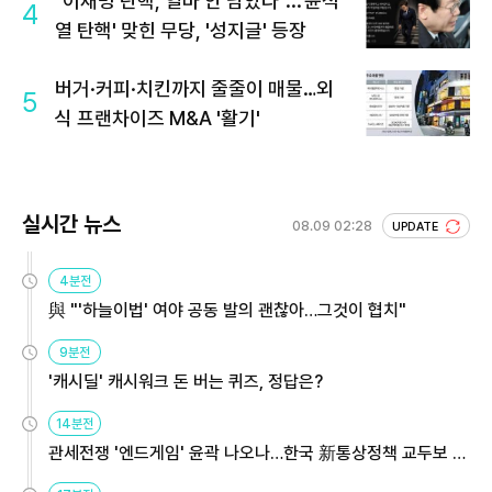
"이재명 탄핵, 얼마 안 남았다"...'윤석
4
열 탄핵' 맞힌 무당, '성지글' 등장
버거·커피·치킨까지 줄줄이 매물…외
5
식 프랜차이즈 M&A '활기'
실시간 뉴스
08.09 02:28
UPDATE
4분전
與 "'하늘이법' 여야 공동 발의 괜찮아…그것이 협치"
9분전
'캐시딜' 캐시워크 돈 버는 퀴즈, 정답은?
14분전
관세전쟁 '엔드게임' 윤곽 나오나…한국 新통상정책 교두보 활
용해야