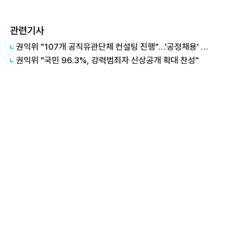
관련기사
권익위 "107개 공직유관단체 컨설팅 진행"…'공정채용' 개선 권고
권익위 "국민 96.3%, 강력범죄자 신상공개 확대 찬성"