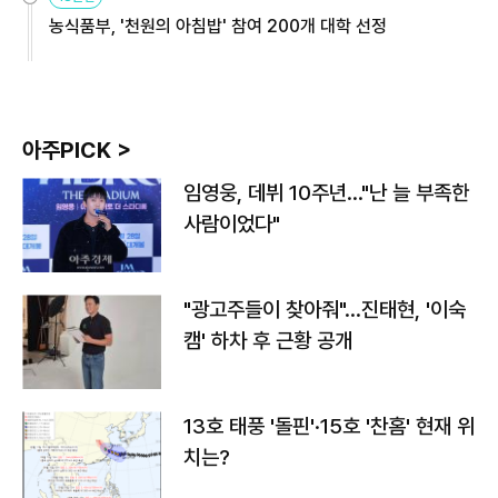
농식품부, '천원의 아침밥' 참여 200개 대학 선정
아주PICK >
임영웅, 데뷔 10주년…"난 늘 부족한
사람이었다"
"광고주들이 찾아줘"…진태현, '이숙
캠' 하차 후 근황 공개
13호 태풍 '돌핀'·15호 '찬홈' 현재 위
치는?