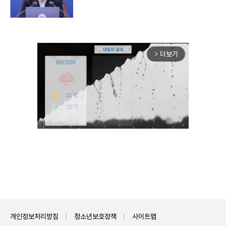
더보기
arrow_forward_ios
Unmute
개인정보처리방침
청소년보호정책
사이트맵