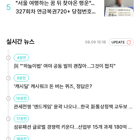
"서울 여행하는 꿈 뒤 찾아온 행운"…
5
327회차 연금복권720+ 당첨번호조
회 주목
실시간 뉴스
08.09 15:18
UPDATE
4분전
與 "'하늘이법' 여야 공동 발의 괜찮아…그것이 협치"
9분전
'캐시딜' 캐시워크 돈 버는 퀴즈, 정답은?
14분전
관세전쟁 '엔드게임' 윤곽 나오나…한국 新통상정책 교두보 활
용해야
17분전
섬유패션 글로벌 경쟁력 키운다…산업부 15개 과제 180억 지
원
18분전