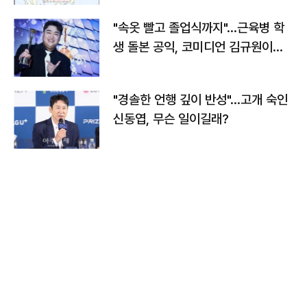
"속옷 빨고 졸업식까지"…근육병 학
생 돌본 공익, 코미디언 김규원이었
다
"경솔한 언행 깊이 반성"…고개 숙인
신동엽, 무슨 일이길래?