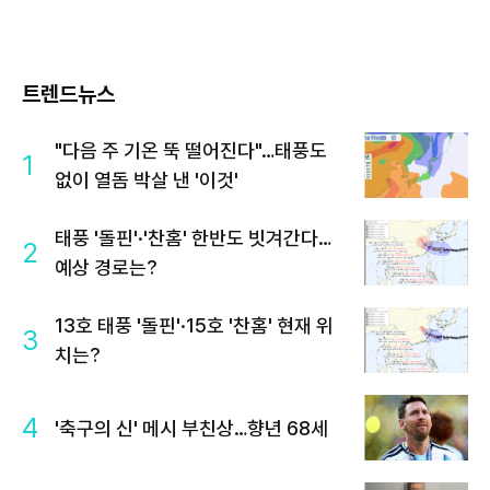
트렌드뉴스
"다음 주 기온 뚝 떨어진다"…태풍도
1
없이 열돔 박살 낸 '이것'
태풍 '돌핀'·'찬홈' 한반도 빗겨간다…
2
예상 경로는?
13호 태풍 '돌핀'·15호 '찬홈' 현재 위
3
치는?
4
'축구의 신' 메시 부친상…향년 68세