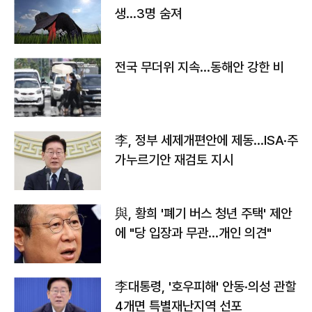
생…3명 숨져
전국 무더위 지속…동해안 강한 비
李, 정부 세제개편안에 제동…ISA·주
가누르기안 재검토 지시
與, 황희 '폐기 버스 청년 주택' 제안
에 "당 입장과 무관…개인 의견"
李대통령, '호우피해' 안동·의성 관할
4개면 특별재난지역 선포