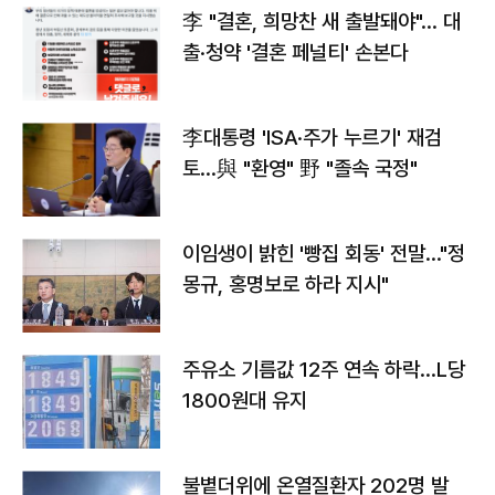
李 "결혼, 희망찬 새 출발돼야"… 대
출·청약 '결혼 페널티' 손본다
李대통령 'ISA·주가 누르기' 재검
토…與 "환영" 野 "졸속 국정"
이임생이 밝힌 '빵집 회동' 전말…"정
몽규, 홍명보로 하라 지시"
주유소 기름값 12주 연속 하락…L당
1800원대 유지
불볕더위에 온열질환자 202명 발