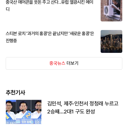
중국산 에어콘을 웃돈 주고 산다...유럽 열광시킨 메이
디
스티븐 로치 '과거의 홍콩'은 끝났지만 '새로운 홍콩'은
진행중
중국뉴스
더보기
추천기사
김민석, 제주·인천서 정청래 누르고
2승째…2대1 구도 완성