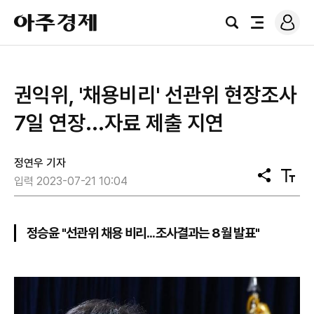
로
아
그
검
전
주
인
색
체
경
메
제
뉴
권익위, '채용비리' 선관위 현장조사
7일 연장...자료 제출 지연
정연우 기자
공
텍
입력 2023-07-21 10:04
유
스
트
크
기
정승윤 "선관위 채용 비리...조사결과는 8월 발표"