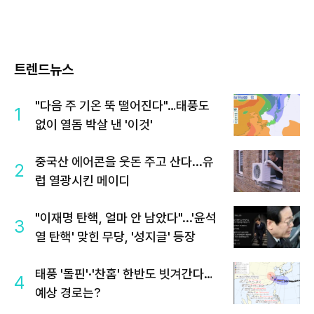
트렌드뉴스
"다음 주 기온 뚝 떨어진다"…태풍도
1
없이 열돔 박살 낸 '이것'
중국산 에어콘을 웃돈 주고 산다...유
2
럽 열광시킨 메이디
"이재명 탄핵, 얼마 안 남았다"...'윤석
3
열 탄핵' 맞힌 무당, '성지글' 등장
태풍 '돌핀'·'찬홈' 한반도 빗겨간다…
4
예상 경로는?