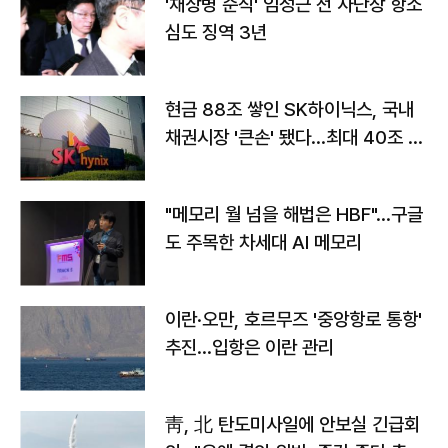
'채상병 순직' 임성근 전 사단장 항소
심도 징역 3년
현금 88조 쌓인 SK하이닉스, 국내
채권시장 '큰손' 됐다…최대 40조 투
자
"메모리 월 넘을 해법은 HBF"…구글
도 주목한 차세대 AI 메모리
이란·오만, 호르무즈 '중앙항로 통항'
추진…입항은 이란 관리
靑, 北 탄도미사일에 안보실 긴급회