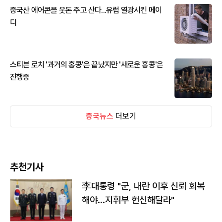
중국산 에어콘을 웃돈 주고 산다...유럽 열광시킨 메이
디
스티븐 로치 '과거의 홍콩'은 끝났지만 '새로운 홍콩'은
진행중
중국뉴스
더보기
추천기사
李대통령 "군, 내란 이후 신뢰 회복
해야…지휘부 헌신해달라"