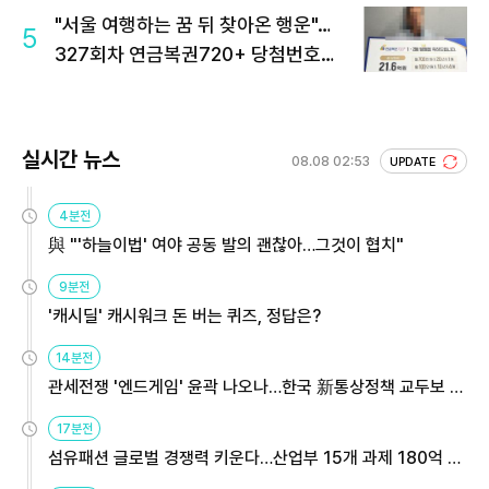
"서울 여행하는 꿈 뒤 찾아온 행운"…
5
327회차 연금복권720+ 당첨번호조
회 주목
실시간 뉴스
08.08 02:53
UPDATE
4분전
與 "'하늘이법' 여야 공동 발의 괜찮아…그것이 협치"
9분전
'캐시딜' 캐시워크 돈 버는 퀴즈, 정답은?
14분전
관세전쟁 '엔드게임' 윤곽 나오나…한국 新통상정책 교두보 활
용해야
17분전
섬유패션 글로벌 경쟁력 키운다…산업부 15개 과제 180억 지
원