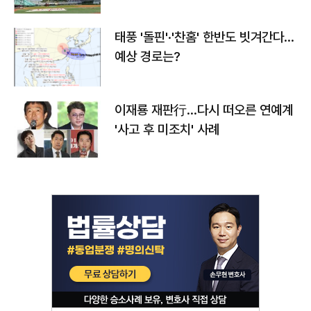
태풍 '돌핀'·'찬홈' 한반도 빗겨간다…
예상 경로는?
이재룡 재판行…다시 떠오른 연예계
'사고 후 미조치' 사례