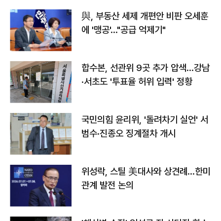
與, 부동산 세제 개편안 비판 오세훈
에 '맹공'…"공급 억제기"
합수본, 선관위 9곳 추가 압색…강남
·서초도 '투표율 허위 입력' 정황
국민의힘 윤리위, '돌려차기 실언' 서
범수·진종오 징계절차 개시
위성락, 스틸 美대사와 상견례…한미
관계 발전 논의