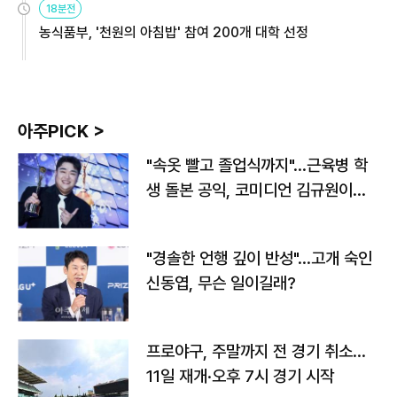
18분전
농식품부, '천원의 아침밥' 참여 200개 대학 선정
아주PICK >
"속옷 빨고 졸업식까지"…근육병 학
생 돌본 공익, 코미디언 김규원이었
다
"경솔한 언행 깊이 반성"…고개 숙인
신동엽, 무슨 일이길래?
프로야구, 주말까지 전 경기 취소…
11일 재개·오후 7시 경기 시작