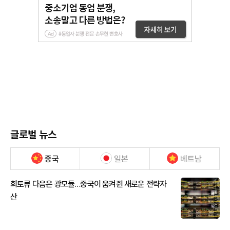
글로벌 뉴스
중국
일본
베트남
희토류 다음은 광모듈…중국이 움켜쥔 새로운 전략자
산