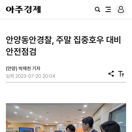
로
아
그
검
전
주
인
색
체
경
메
제
뉴
안양동안경찰, 주말 집중호우 대비
안전점검
(안양) 박재천 기자
공
텍
입력 2023-07-20 20:04
유
스
트
크
기