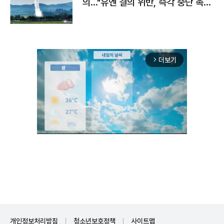
의…"유엔 결의 위반, 즉각 중단 촉
구"
더보기
arrow_forward_ios
Mute
개인정보처리방침
청소년보호정책
사이트맵