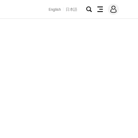
로
English
日本語
그
검
전
인
색
체
메
뉴