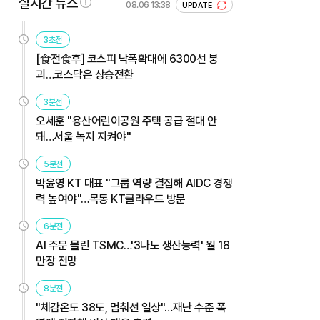
실시간 뉴스
08.06 13:38
UPDATE
3초전
[食전食후] 코스피 낙폭확대에 6300선 붕
괴…코스닥은 상승전환
3분전
오세훈 "용산어린이공원 주택 공급 절대 안
돼…서울 녹지 지켜야"
5분전
박윤영 KT 대표 "그룹 역량 결집해 AIDC 경쟁
력 높여야"…목동 KT클라우드 방문
6분전
AI 주문 몰린 TSMC…'3나노 생산능력' 월 18
만장 전망
8분전
"체감온도 38도, 멈춰선 일상"…재난 수준 폭