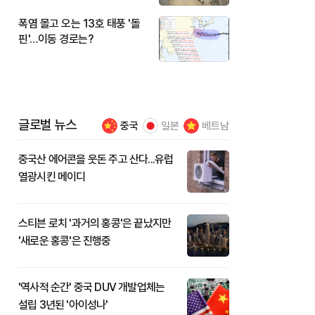
폭염 몰고 오는 13호 태풍 '돌
핀'…이동 경로는?
글로벌 뉴스
중국
일본
베트남
중국산 에어콘을 웃돈 주고 산다...유럽
열광시킨 메이디
스티븐 로치 '과거의 홍콩'은 끝났지만
'새로운 홍콩'은 진행중
'역사적 순간' 중국 DUV 개발업체는
설립 3년된 '아이성나'