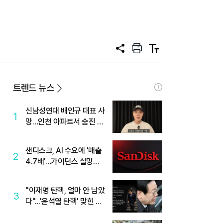
공
프
텍
유
린
스
트
트
크
기
트렌드 뉴스
신남성연대 배인규 대표 사
1
망…인천 아파트서 숨진 채
발견
샌디스크, AI 수요에 '매출
2
4.7배'…가이던스 실망에
'주가는 하락'
"이재명 탄핵, 얼마 안 남았
3
다"...'윤석열 탄핵' 맞힌 무
당, '성지글' 등장