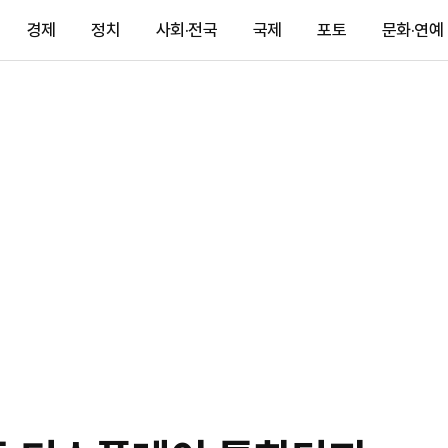
경제
정치
사회·전국
국제
포토
문화·연예