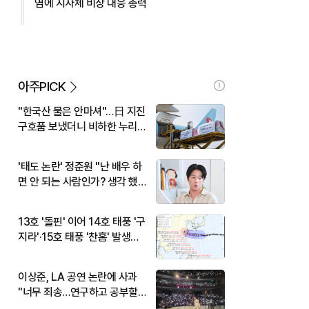
염에 지자체 비상 대응 총력
아주PICK
"한국산 물은 안마셔"…日 지진
구호품 보냈더니 비하한 누리
꾼
'태도 논란' 정준원 "난 배우 하
면 안 되는 사람인가? 생각 했
다"
13호 '돌핀' 이어 14호 태풍 '구
지라'·15호 태풍 '찬홈' 발생…
현재 위치와 이동경로는?
이상준, LA 공연 논란에 사과
"너무 죄송…연구하고 공부할
것"