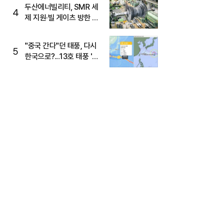
두산에너빌리티, SMR 세
4
제 지원·빌 게이츠 방한 기
대에 5%대 강세
"중국 간다"던 태풍, 다시
5
한국으로?...13호 태풍 '돌
핀' 방향 급전환