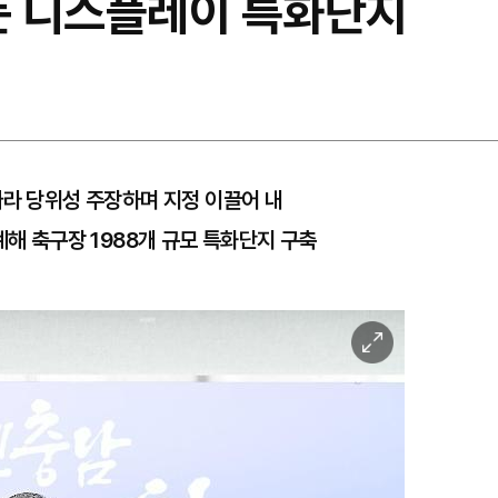
거둔 디스플레이 특화단지
따라 당위성 주장하며 지정 이끌어 내
계해 축구장 1988개 규모 특화단지 구축
이
미
지
확
대