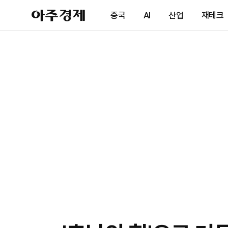
아
중국
AI
산업
재테크
주
경
제