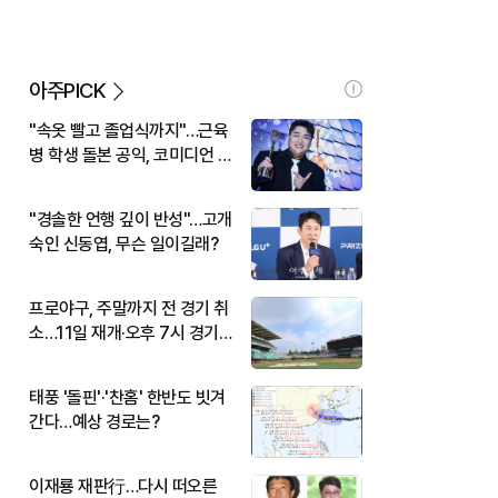
아주PICK
"속옷 빨고 졸업식까지"…근육
병 학생 돌본 공익, 코미디언 김
규원이었다
"경솔한 언행 깊이 반성"…고개
숙인 신동엽, 무슨 일이길래?
프로야구, 주말까지 전 경기 취
소…11일 재개·오후 7시 경기
시작
태풍 '돌핀'·'찬홈' 한반도 빗겨
간다…예상 경로는?
이재룡 재판行…다시 떠오른