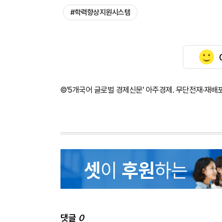
#학력향상지원시스템
©'5개국어 글로벌 경제신문' 아주경제. 무단전재·재배
댓글
0