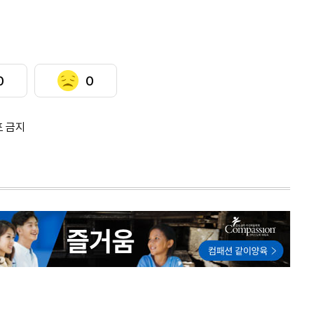
0
0
포 금지