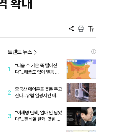
역 확대
공
프
텍
유
린
스
트
트
크
기
트렌드 뉴스
"다음 주 기온 뚝 떨어진
1
다"…태풍도 없이 열돔 박
살 낸 '이것'
중국산 에어콘을 웃돈 주고
2
산다...유럽 열광시킨 메이
디
"이재명 탄핵, 얼마 안 남았
3
다"...'윤석열 탄핵' 맞힌 무
당, '성지글' 등장