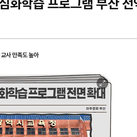
요심화학습 프로그램 부산 전
･교사 만족도 높아
이
미
지
확
대