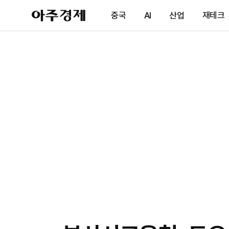
아
중국
AI
산업
재테크
주
경
제