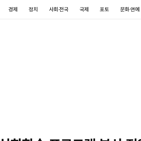
경제
정치
사회·전국
국제
포토
문화·연예