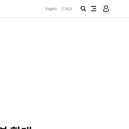
로
English
日本語
그
검
전
인
색
체
메
뉴