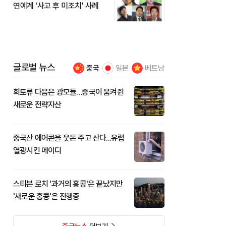
연예계 '사고 후 미조치' 사례
글로벌 뉴스
중국
일본
베트남
희토류 다음은 광모듈…중국이 움켜쥔
새로운 전략자산
중국산 에어콘을 웃돈 주고 산다...유럽
열광시킨 메이디
스티븐 로치 '과거의 홍콩'은 끝났지만
'새로운 홍콩'은 진행중