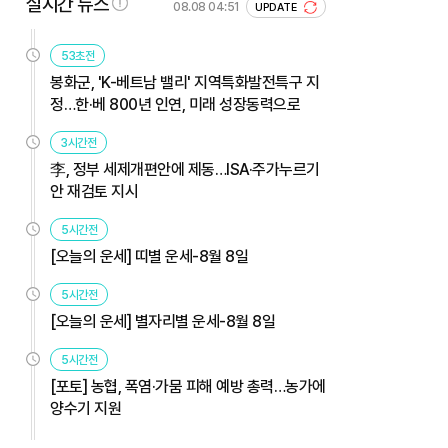
실시간 뉴스
08.08 04:51
UPDATE
53초전
봉화군, 'K-베트남 밸리' 지역특화발전특구 지
정…한·베 800년 인연, 미래 성장동력으로
3시간전
李, 정부 세제개편안에 제동…ISA·주가누르기
안 재검토 지시
5시간전
[오늘의 운세] 띠별 운세-8월 8일
5시간전
[오늘의 운세] 별자리별 운세-8월 8일
5시간전
[포토] 농협, 폭염·가뭄 피해 예방 총력…농가에
양수기 지원