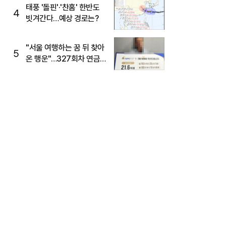
태풍 '돌핀'·'찬홈' 한반도
4
빗겨간다…예상 경로는?
"서울 여행하는 꿈 뒤 찾아
5
온 행운"…327회차 연금
복권720+ 당첨번호조회
주목