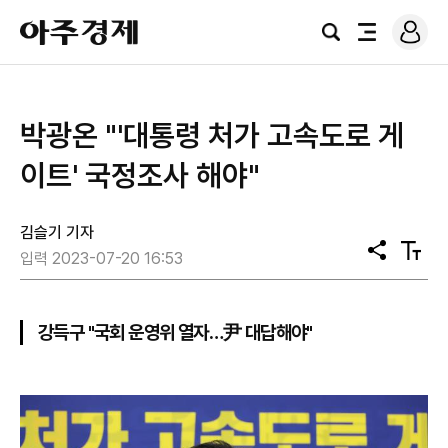
로
아
그
검
전
주
인
색
체
경
메
제
뉴
박광온 "'대통령 처가 고속도로 게
이트' 국정조사 해야"
김슬기 기자
공
텍
입력 2023-07-20 16:53
유
스
트
크
기
강득구 "국회 운영위 열자…尹 대답해야"