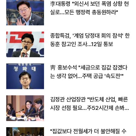
李대통령 "외신서 보던 폭염 상황 현
실로…모든 행정력 총동원하라"
종합특검, '계엄 당정대 회의 참석' 한
동훈 참고인 조사...12일 통보
靑 홍보수석 "세금으로 집값 잡겠다
는 생각 없어…주택 공급 '속도전'"
김정관 산업장관 "반도체 산업, 빠른
시장 선점 필요…주52시간제 손봐
야"
"집값보다 전월세가 더 불안해질 수