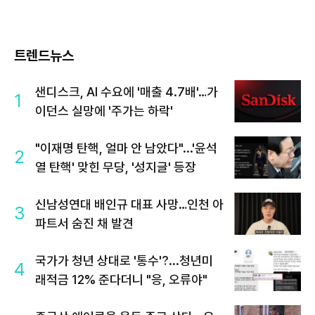
트렌드뉴스
샌디스크, AI 수요에 '매출 4.7배'…가
1
이던스 실망에 '주가는 하락'
"이재명 탄핵, 얼마 안 남았다"...'윤석
2
열 탄핵' 맞힌 무당, '성지글' 등장
신남성연대 배인규 대표 사망…인천 아
3
파트서 숨진 채 발견
국가가 청년 상대로 '통수'?...청년미
4
래적금 12% 준다더니 "응, 오류야"