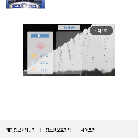
더보기
arrow_forward_ios
Unmute
개인정보처리방침
청소년보호정책
사이트맵