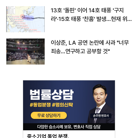
13호 '돌핀' 이어 14호 태풍 '구지
라'·15호 태풍 '찬홈' 발생…현재 위
치와 이동경로는?
이상준, LA 공연 논란에 사과 "너무
죄송…연구하고 공부할 것"