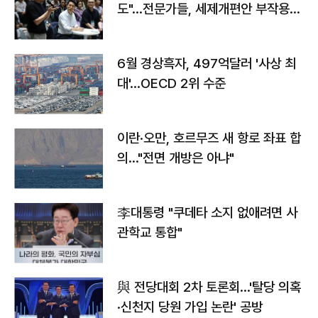
도"…전문가들, 세제개편안 부작용
우려
6월 경상흑자, 497억달러 '사상 최
대'…OECD 2위 수준
이란·오만, 호르무즈 새 항로 좌표 합
의…"전면 개방은 아냐"
李대통령 "쿠데타 소지 없애려면 사
관학교 통합"
與 전당대회 2차 토론회…'탈당 의혹
·신천지 당원 가입 논란' 공방