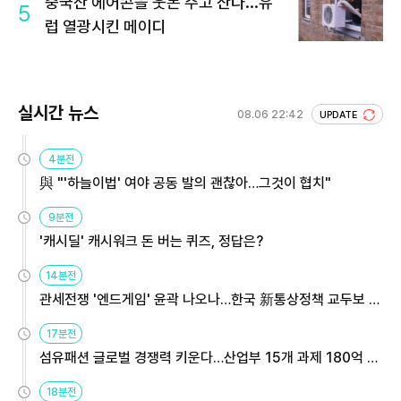
중국산 에어콘을 웃돈 주고 산다...유
5
럽 열광시킨 메이디
실시간 뉴스
08.06 22:42
UPDATE
4분전
與 "'하늘이법' 여야 공동 발의 괜찮아…그것이 협치"
9분전
'캐시딜' 캐시워크 돈 버는 퀴즈, 정답은?
14분전
관세전쟁 '엔드게임' 윤곽 나오나…한국 新통상정책 교두보 활
용해야
17분전
섬유패션 글로벌 경쟁력 키운다…산업부 15개 과제 180억 지
원
18분전