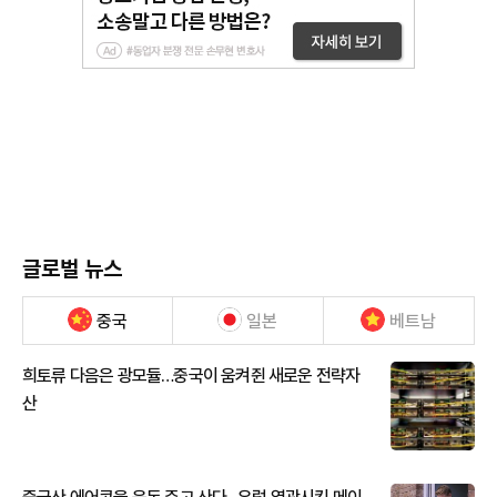
글로벌 뉴스
중국
일본
베트남
희토류 다음은 광모듈…중국이 움켜쥔 새로운 전략자
산