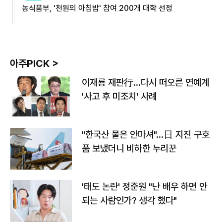
농식품부, '천원의 아침밥' 참여 200개 대학 선정
아주PICK >
이재룡 재판行…다시 떠오른 연예계
'사고 후 미조치' 사례
"한국산 물은 안마셔"…日 지진 구호
품 보냈더니 비하한 누리꾼
'태도 논란' 정준원 "난 배우 하면 안
되는 사람인가? 생각 했다"