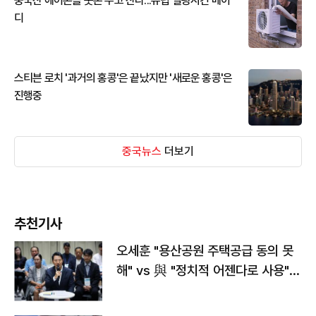
중국산 에어콘을 웃돈 주고 산다...유럽 열광시킨 메이
디
스티븐 로치 '과거의 홍콩'은 끝났지만 '새로운 홍콩'은
진행중
중국뉴스
더보기
추천기사
오세훈 "용산공원 주택공급 동의 못
해" vs 與 "정치적 어젠다로 사용"
맞불