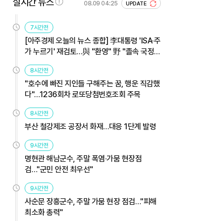
실시간 뉴스
08.09 04:25
UPDATE
7시간전
[아주경제 오늘의 뉴스 종합] 李대통령 'ISA·주
가 누르기' 재검토…與 "환영" 野 "졸속 국정"
外
8시간전
"호수에 빠진 지인들 구해주는 꿈, 행운 직감했
다"…1236회차 로또당첨번호조회 주목
8시간전
부산 철강제조 공장서 화재…대응 1단계 발령
9시간전
명현관 해남군수, 주말 폭염·가뭄 현장점
검…"군민 안전 최우선"
9시간전
사순문 장흥군수, 주말 가뭄 현장 점검…"피해
최소화 총력"