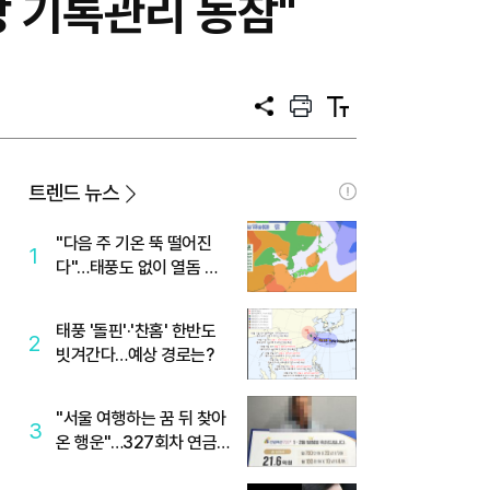
상 기록관리 동참"
공
프
텍
유
린
스
트
트
크
기
트렌드 뉴스
"다음 주 기온 뚝 떨어진
1
다"…태풍도 없이 열돔 박
살 낸 '이것'
태풍 '돌핀'·'찬홈' 한반도
2
빗겨간다…예상 경로는?
"서울 여행하는 꿈 뒤 찾아
3
온 행운"…327회차 연금
복권720+ 당첨번호조회