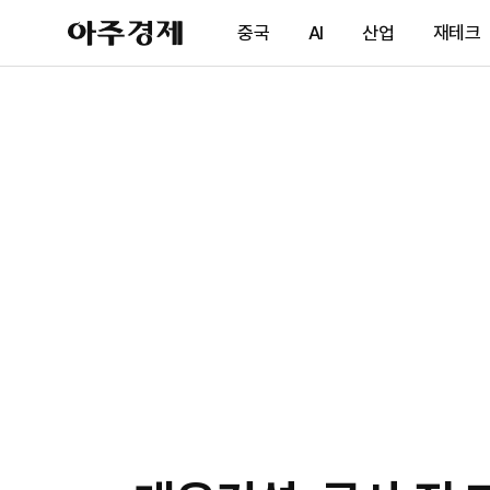
아
중국
AI
산업
재테크
주
경
제