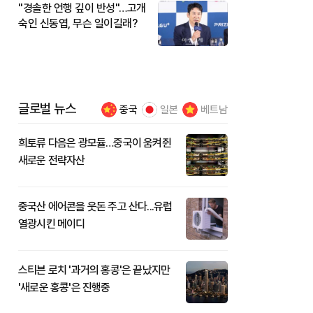
"경솔한 언행 깊이 반성"…고개
숙인 신동엽, 무슨 일이길래?
글로벌 뉴스
중국
일본
베트남
희토류 다음은 광모듈…중국이 움켜쥔
새로운 전략자산
중국산 에어콘을 웃돈 주고 산다...유럽
열광시킨 메이디
스티븐 로치 '과거의 홍콩'은 끝났지만
'새로운 홍콩'은 진행중