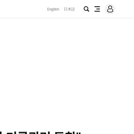
로
English
日本語
그
검
전
인
색
체
메
뉴