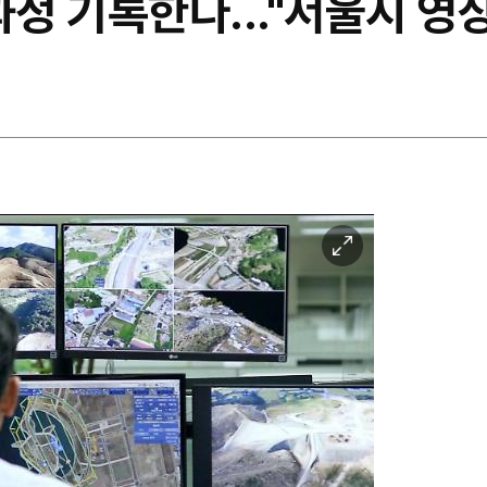
과정 기록한다..."서울시 영
이
미
지
확
대