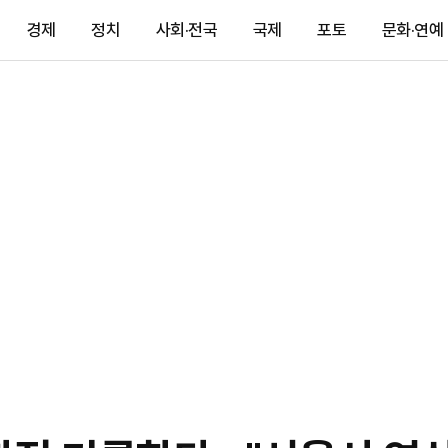
경제
정치
사회·전국
국제
포토
문화·연예