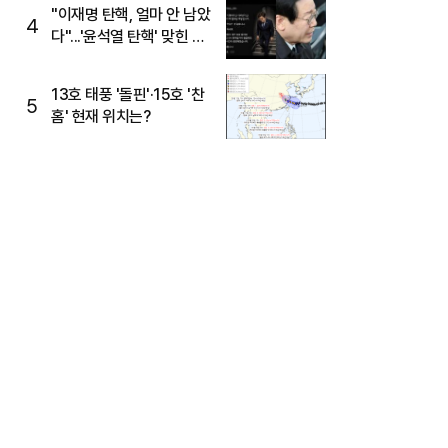
주목
"이재명 탄핵, 얼마 안 남았
4
다"...'윤석열 탄핵' 맞힌 무
당, '성지글' 등장
13호 태풍 '돌핀'·15호 '찬
5
홈' 현재 위치는?