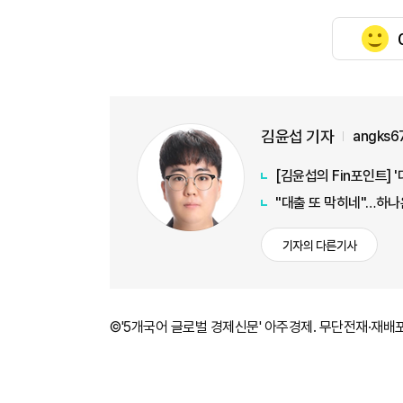
김윤섭 기자
angks6
[김윤섭의 Fin포인트] 
"대출 또 막히네"…하나
기자의 다른기사
©'5개국어 글로벌 경제신문' 아주경제. 무단전재·재배