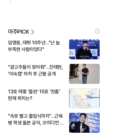
아주PICK
임영웅, 데뷔 10주년…"난 늘
부족한 사람이었다"
"광고주들이 찾아줘"…진태현,
'이숙캠' 하차 후 근황 공개
13호 태풍 '돌핀'·15호 '찬홈'
현재 위치는?
"속옷 빨고 졸업식까지"…근육
병 학생 돌본 공익, 코미디언 김
규원이었다