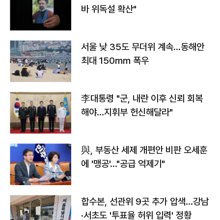
바 위독설 확산"
서울 낮 35도 무더위 계속…동해안
최대 150㎜ 폭우
李대통령 "군, 내란 이후 신뢰 회복
해야…지휘부 헌신해달라"
與, 부동산 세제 개편안 비판 오세훈
에 '맹공'…"공급 억제기"
합수본, 선관위 9곳 추가 압색…강남
·서초도 '투표율 허위 입력' 정황