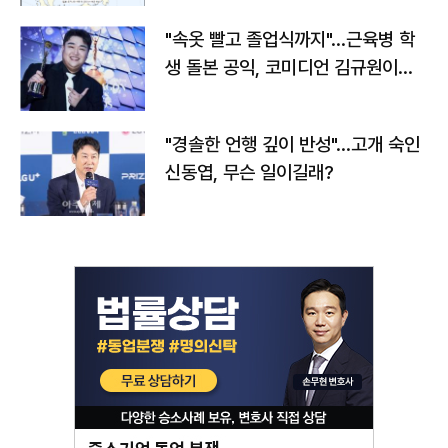
"속옷 빨고 졸업식까지"…근육병 학
생 돌본 공익, 코미디언 김규원이었
다
"경솔한 언행 깊이 반성"…고개 숙인
신동엽, 무슨 일이길래?