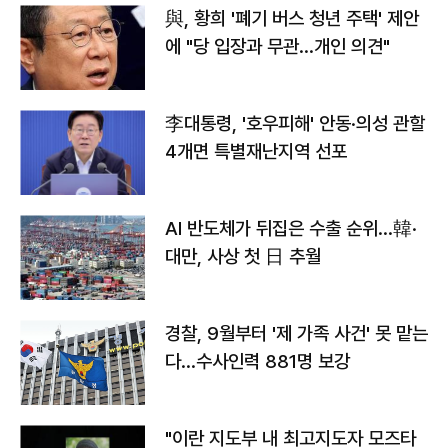
與, 황희 '폐기 버스 청년 주택' 제안
에 "당 입장과 무관…개인 의견"
李대통령, '호우피해' 안동·의성 관할
4개면 특별재난지역 선포
AI 반도체가 뒤집은 수출 순위…韓·
대만, 사상 첫 日 추월
경찰, 9월부터 '제 가족 사건' 못 맡는
다…수사인력 881명 보강
"이란 지도부 내 최고지도자 모즈타