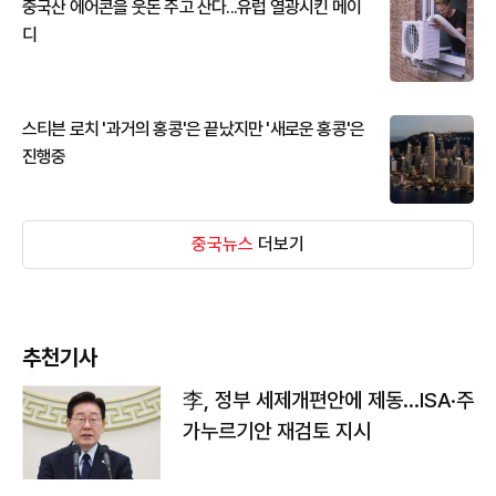
중국산 에어콘을 웃돈 주고 산다...유럽 열광시킨 메이
디
스티븐 로치 '과거의 홍콩'은 끝났지만 '새로운 홍콩'은
진행중
중국뉴스
더보기
추천기사
李, 정부 세제개편안에 제동…ISA·주
가누르기안 재검토 지시