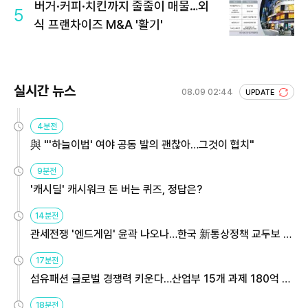
버거·커피·치킨까지 줄줄이 매물…외
5
식 프랜차이즈 M&A '활기'
실시간 뉴스
08.09 02:44
UPDATE
4분전
與 "'하늘이법' 여야 공동 발의 괜찮아…그것이 협치"
9분전
'캐시딜' 캐시워크 돈 버는 퀴즈, 정답은?
14분전
관세전쟁 '엔드게임' 윤곽 나오나…한국 新통상정책 교두보 활
용해야
17분전
섬유패션 글로벌 경쟁력 키운다…산업부 15개 과제 180억 지
원
18분전