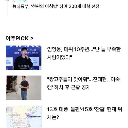
농식품부, '천원의 아침밥' 참여 200개 대학 선정
아주PICK >
임영웅, 데뷔 10주년…"난 늘 부족한
사람이었다"
"광고주들이 찾아줘"…진태현, '이숙
캠' 하차 후 근황 공개
13호 태풍 '돌핀'·15호 '찬홈' 현재 위
치는?