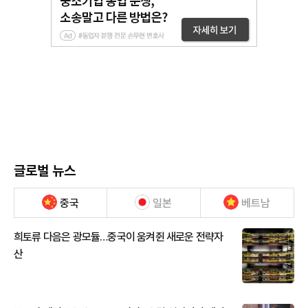
글로벌 뉴스
중국
일본
베트남
희토류 다음은 광모듈…중국이 움켜쥔 새로운 전략자
산