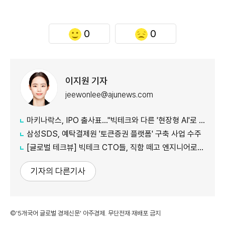
0
0
이지원 기자
jeewonlee@ajunews.com
마키나락스, IPO 출사표…"빅테크와 다른 '현장형 AI'로 승부"
삼성SDS, 예탁결제원 '토큰증권 플랫폼' 구축 사업 수주
[글로벌 테크뷰] 빅테크 CTO들, 직함 떼고 엔지니어로 유턴...'앤트로픽행 러시' 이유는
기자의 다른기사
©'5개국어 글로벌 경제신문' 아주경제. 무단전재·재배포 금지