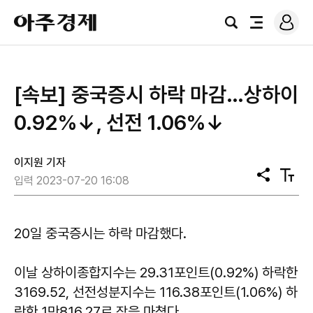
로
아
그
검
전
주
인
색
체
경
메
제
뉴
[속보] 중국증시 하락 마감…상하이
0.92%↓, 선전 1.06%↓
이지원 기자
공
텍
입력 2023-07-20 16:08
유
스
트
크
기
20일 중국증시는 하락 마감했다.
이날 상하이종합지수는 29.31포인트(0.92%) 하락한
3169.52, 선전성분지수는 116.38포인트(1.06%) 하
락한 1만816.27로 장을 마쳤다.