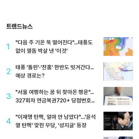
트렌드뉴스
"다음 주 기온 뚝 떨어진다"…태풍도
1
없이 열돔 박살 낸 '이것'
태풍 '돌핀'·'찬홈' 한반도 빗겨간다…
2
예상 경로는?
"서울 여행하는 꿈 뒤 찾아온 행운"…
3
327회차 연금복권720+ 당첨번호조
회 주목
"이재명 탄핵, 얼마 안 남았다"...'윤석
4
열 탄핵' 맞힌 무당, '성지글' 등장