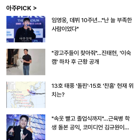
아주PICK >
임영웅, 데뷔 10주년…"난 늘 부족한
사람이었다"
"광고주들이 찾아줘"…진태현, '이숙
캠' 하차 후 근황 공개
13호 태풍 '돌핀'·15호 '찬홈' 현재 위
치는?
"속옷 빨고 졸업식까지"…근육병 학
생 돌본 공익, 코미디언 김규원이었
다