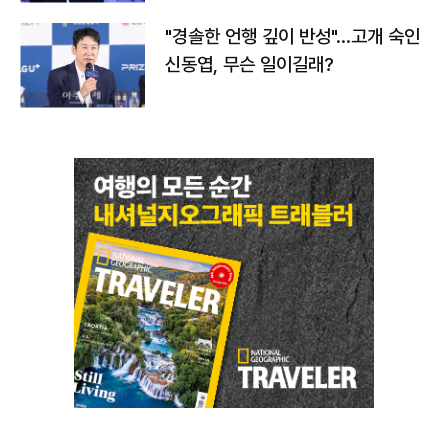
"경솔한 언행 깊이 반성"…고개 숙인
신동엽, 무슨 일이길래?