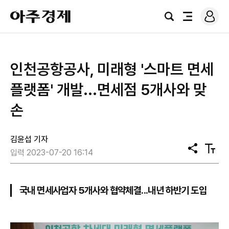
로
아
그
검
전
주
인
색
체
경
메
제
뉴
인천공항공사, 미래형 '스마트 면세
플랫폼' 개발...면세점 5개사와 맞
손
김윤섭 기자
공
텍
입력 2023-07-20 16:14
유
스
트
크
기
국내 면세사업자 5개사와 협약체결...내년 하반기 도입