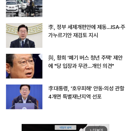
李, 정부 세제개편안에 제동…ISA·주
가누르기안 재검토 지시
與, 황희 '폐기 버스 청년 주택' 제안
에 "당 입장과 무관…개인 의견"
李대통령, '호우피해' 안동·의성 관할
4개면 특별재난지역 선포
더보기
arrow_forward_ios