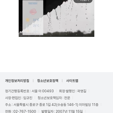
Unmute
개인정보처리방침
청소년보호정책
사이트맵
정기간행등록번호 : 서울 아 00493
회장·발행인 : 곽영길
사장·편집인 : 임규진
청소년보호책임자 : 전운
주소 : 서울특별시 종로구 종로 1길 42(수송동 146-1) 이마빌딩 11층
전화 : 02-767-1500
발행일자 : 2007년 11월 15일