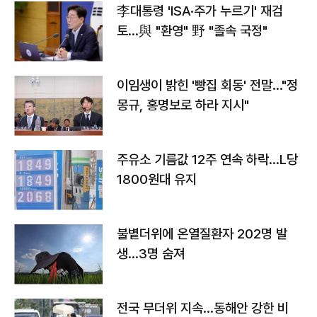
李대통령 'ISA·주가 누르기' 재검
토…與 "환영" 野 "졸속 국정"
이임생이 밝힌 '빵집 회동' 전말…"정
몽규, 홍명보로 하라 지시"
주유소 기름값 12주 연속 하락…L당
1800원대 유지
불볕더위에 온열질환자 202명 발
생…3명 숨져
전국 무더위 지속…동해안 강한 비