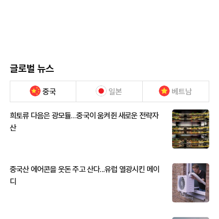
글로벌 뉴스
중국
일본
베트남
희토류 다음은 광모듈…중국이 움켜쥔 새로운 전략자
산
중국산 에어콘을 웃돈 주고 산다...유럽 열광시킨 메이
디