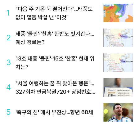
"다음 주 기온 뚝 떨어진다"…태풍도
1
없이 열돔 박살 낸 '이것'
태풍 '돌핀'·'찬홈' 한반도 빗겨간다…
2
예상 경로는?
13호 태풍 '돌핀'·15호 '찬홈' 현재 위
3
치는?
"서울 여행하는 꿈 뒤 찾아온 행운"…
4
327회차 연금복권720+ 당첨번호조
회 주목
5
'축구의 신' 메시 부친상…향년 68세