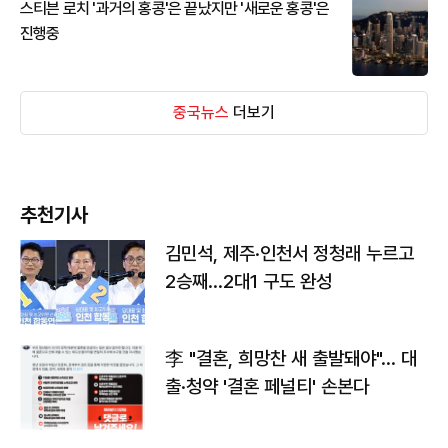
스티븐 로치 '과거의 홍콩'은 끝났지만 '새로운 홍콩'은
진행중
중국뉴스
더보기
추천기사
김민석, 제주·인천서 정청래 누르고
2승째…2대1 구도 완성
李 "결혼, 희망찬 새 출발돼야"… 대
출·청약 '결혼 페널티' 손본다