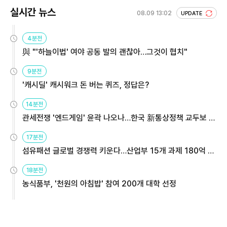
실시간 뉴스
08.09 13:02
UPDATE
4분전
與 "'하늘이법' 여야 공동 발의 괜찮아…그것이 협치"
9분전
'캐시딜' 캐시워크 돈 버는 퀴즈, 정답은?
14분전
관세전쟁 '엔드게임' 윤곽 나오나…한국 新통상정책 교두보 활
용해야
17분전
섬유패션 글로벌 경쟁력 키운다…산업부 15개 과제 180억 지
원
18분전
농식품부, '천원의 아침밥' 참여 200개 대학 선정