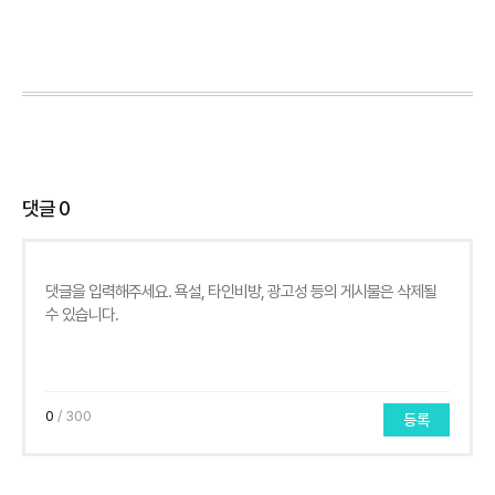
댓글
0
0
/ 300
등록