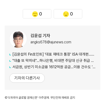
0
0
김윤섭 기자
angks678@ajunews.com
[김윤섭의 Fin포인트] '대표 재테크 통장' ISA 대개편…나에게 맞는 전략은?
"대출 또 막히네"…하나은행, 비대면 주담대 신규 취급 중단
서금원, 상반기 미소금융 1612억원 공급…이용 건수도 '역대 최대'
기자의 다른기사
©'5개국어 글로벌 경제신문' 아주경제. 무단전재·재배포 금지