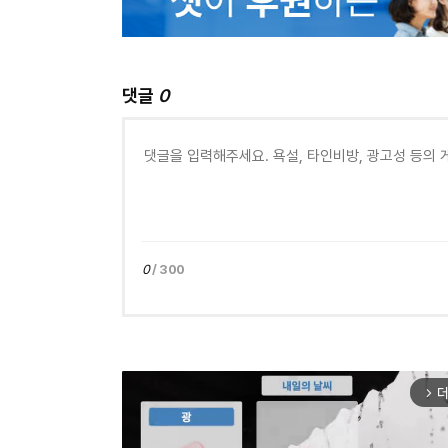
댓글
0
0
/ 300
더
arrow_forward_ios