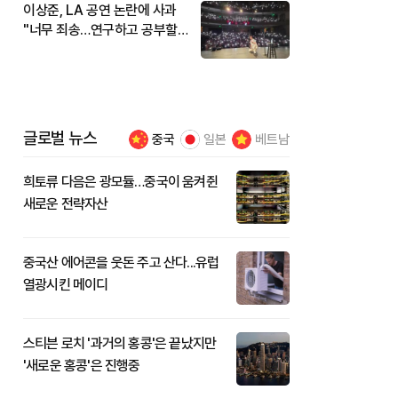
이상준, LA 공연 논란에 사과
"너무 죄송…연구하고 공부할
것"
글로벌 뉴스
중국
일본
베트남
희토류 다음은 광모듈…중국이 움켜쥔
새로운 전략자산
중국산 에어콘을 웃돈 주고 산다...유럽
열광시킨 메이디
스티븐 로치 '과거의 홍콩'은 끝났지만
'새로운 홍콩'은 진행중