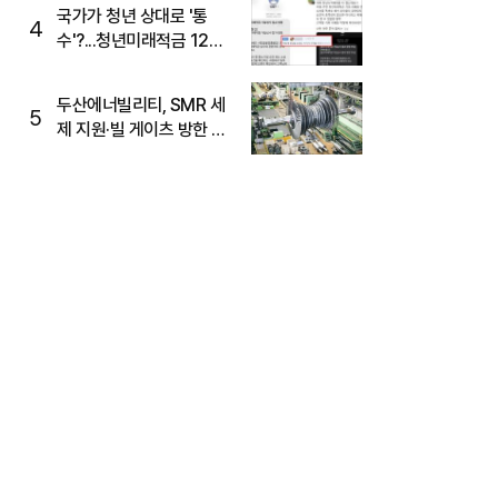
국가가 청년 상대로 '통
4
수'?...청년미래적금 12%
준다더니 "응, 오류야"
두산에너빌리티, SMR 세
5
제 지원·빌 게이츠 방한 기
대에 5%대 강세