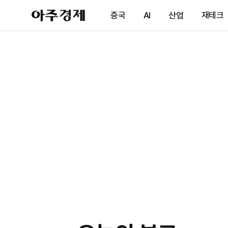
아
중국
AI
산업
재테크
주
경
제