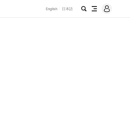
로
English
日本語
그
검
전
인
색
체
메
뉴