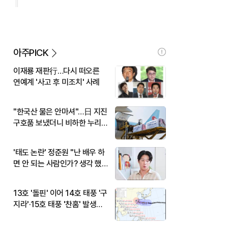
아주PICK
이재룡 재판行…다시 떠오른
연예계 '사고 후 미조치' 사례
"한국산 물은 안마셔"…日 지진
구호품 보냈더니 비하한 누리
꾼
'태도 논란' 정준원 "난 배우 하
면 안 되는 사람인가? 생각 했
다"
13호 '돌핀' 이어 14호 태풍 '구
지라'·15호 태풍 '찬홈' 발생…
현재 위치와 이동경로는?