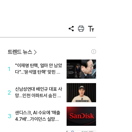
공
프
텍
유
린
스
트
트
크
기
트렌드 뉴스
"이재명 탄핵, 얼마 안 남았
1
다"...'윤석열 탄핵' 맞힌 무
당, '성지글' 등장
신남성연대 배인규 대표 사
2
망…인천 아파트서 숨진 채
발견
샌디스크, AI 수요에 '매출
3
4.7배'…가이던스 실망에
'주가는 하락'