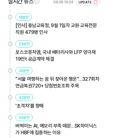
실시간 뉴스
08.06 19:24
UPDATE
16분전
[인사] 충남교육청, 9월 1일자 교원·교육전문
직원 479명 인사
25분전
포스코퓨처엠, 국내 배터리사와 LFP 양극재
19만t 공급계약 체결
35분전
"서울 여행하는 꿈 뒤 찾아온 행운"…327회차
연금복권720+ 당첨번호조회 주목
42분전
'초격차'를 향해
55분전
버벅이는 AI, 메모리 부족 때문…SK하이닉스
가 HBF에 집중하는 이유