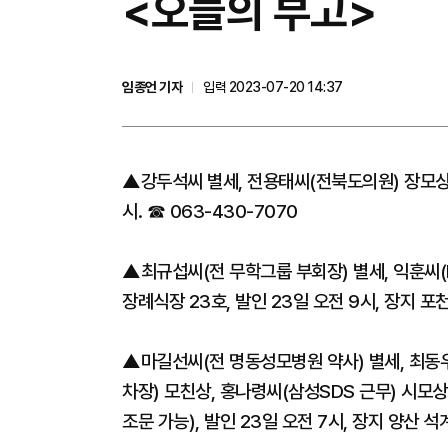
<오늘의 부고>
임종언 기자
입력 2023-07-20 14:37
▲강두석씨 별세, 전용태씨(전북도의원) 장모상=
시. ☎ 063-430-7070
▲최규섭씨(전 무학그룹 부회장) 별세, 익훈씨
장례식장 23호, 발인 23일 오전 9시, 장지 포천
▲마길선씨(전 명동성모병원 약사) 별세, 최동
차장) 모친상, 홍나령씨(삼성SDS 근무) 시모상
조문 가능), 발인 23일 오전 7시, 장지 양산 석