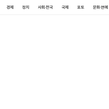
경제
정치
사회·전국
국제
포토
문화·연예