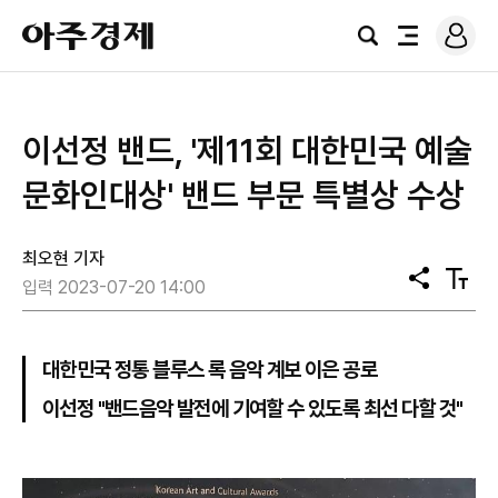
로
아
그
검
전
주
인
색
체
경
메
제
뉴
이선정 밴드, '제11회 대한민국 예술
문화인대상' 밴드 부문 특별상 수상
최오현 기자
공
텍
입력 2023-07-20 14:00
유
스
트
크
기
대한민국 정통 블루스 록 음악 계보 이은 공로
이선정 "밴드음악 발전에 기여할 수 있도록 최선 다할 것"