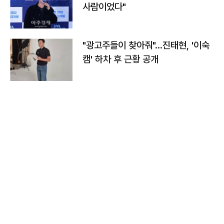
사람이었다"
"광고주들이 찾아줘"…진태현, '이숙
캠' 하차 후 근황 공개