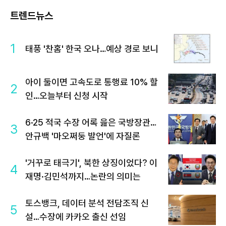
트렌드뉴스
1
태풍 '찬홈' 한국 오나…예상 경로 보니
아이 둘이면 고속도로 통행료 10% 할
2
인…오늘부터 신청 시작
6·25 적국 수장 어록 읊은 국방장관…
3
안규백 '마오쩌둥 발언'에 자질론
'거꾸로 태극기', 북한 상징이었다? 이
4
재명·김민석까지…논란의 의미는
토스뱅크, 데이터 분석 전담조직 신
5
설…수장에 카카오 출신 선임