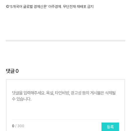
©'5개국어 글로벌 경제신문' 아주경제. 무단전재·재배포 금지
댓글
0
0
/ 300
등록