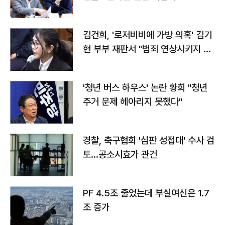
김건희, '로저비비에 가방 의혹' 김기
현 부부 재판서 "범죄 연상시키지 말
라"
'청년 버스 하우스' 논란 황희 "청년
주거 문제 헤아리지 못했다"
경찰, 축구협회 '심판 성접대' 수사 검
토…공소시효가 관건
PF 4.5조 줄었는데 부실여신은 1.7
조 증가