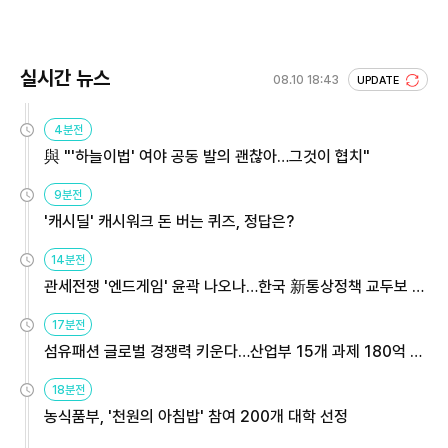
실시간 뉴스
08.10 18:43
UPDATE
4분전
與 "'하늘이법' 여야 공동 발의 괜찮아…그것이 협치"
9분전
'캐시딜' 캐시워크 돈 버는 퀴즈, 정답은?
14분전
관세전쟁 '엔드게임' 윤곽 나오나…한국 新통상정책 교두보 활
용해야
17분전
섬유패션 글로벌 경쟁력 키운다…산업부 15개 과제 180억 지
원
18분전
농식품부, '천원의 아침밥' 참여 200개 대학 선정