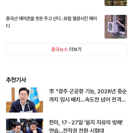
중국산 에어콘을 웃돈 주고 산다...유럽 열광시킨 메이
디
중국뉴스
더보기
추천기사
李 "광주 군공항 기능, 2028년 중순
까지 임시 배치…속도전 넘어 전격
전"
한미, 17∼27일 '을지 자유의 방패'
연습…전작권 전환 시험대