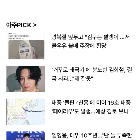
아주PICK >
광복절 앞두고 "김구는 빨갱이"…서
울우유 불매 주장에 황당
'거꾸로 태극기'에 분노한 김희철, 결
국 사과…"제 잘못"
태풍 '돌핀'·'찬홈'에 이어 16호 태풍
'페이러우'도 발생…예상 경로 보니
임영웅, 데뷔 10주년…"난 늘 부족한