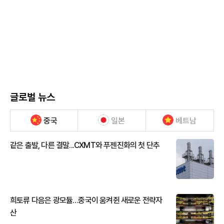
글로벌 뉴스
중국
일본
베트남
같은 출발, 다른 결말...CXMT와 푸젠진화의 첫 단추
희토류 다음은 광모듈…중국이 움켜쥔 새로운 전략자
산