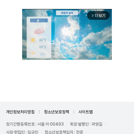
더보기
arrow_forward_ios
Unmute
개인정보처리방침
청소년보호정책
사이트맵
정기간행등록번호 : 서울 아 00493
회장·발행인 : 곽영길
사장·편집인 : 임규진
청소년보호책임자 : 전운