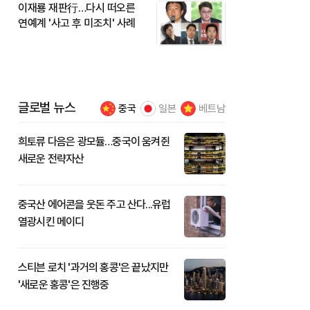
이재룡 재판行…다시 떠오른
연예계 '사고 후 미조치' 사례
글로벌 뉴스
중국
일본
베트남
희토류 다음은 광모듈…중국이 움켜쥔
새로운 전략자산
중국산 에어콘을 웃돈 주고 산다...유럽
열광시킨 메이디
스티븐 로치 '과거의 홍콩'은 끝났지만
'새로운 홍콩'은 진행중