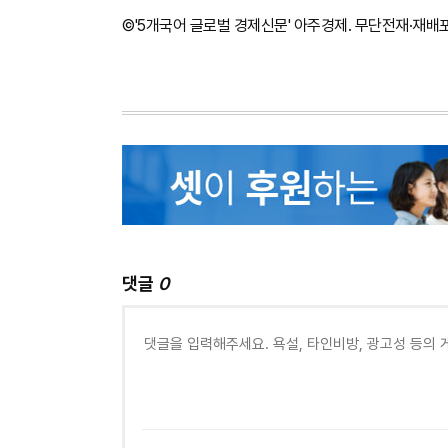
©'5개국어 글로벌 경제신문' 아주경제. 무단전재·재배
댓글
0