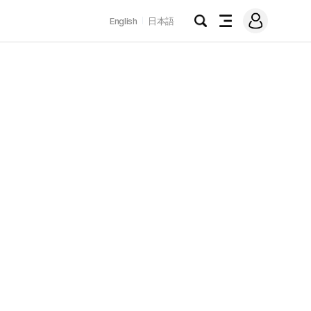
로
English
日本語
그
검
전
인
색
체
메
뉴