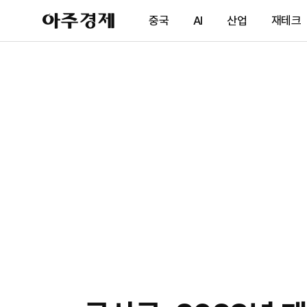
아
중국
AI
산업
재테크
주
경
제