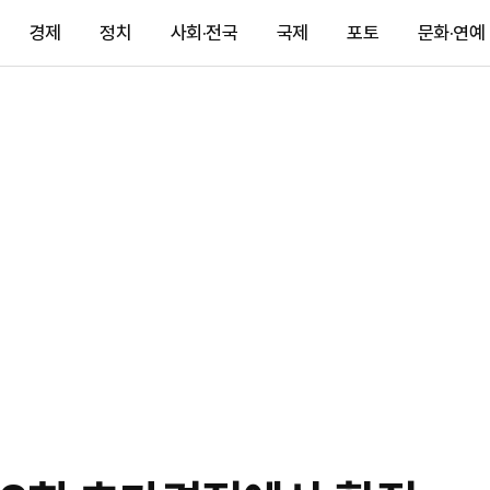
경제
정치
사회·전국
국제
포토
문화·연예