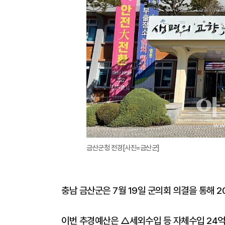
금산군청 전경[사진=금산군]
충남 금산군은 7월 19일 군의회 의결을 통해 
이번 추경예산은 △세외수입 등 자체수입 24