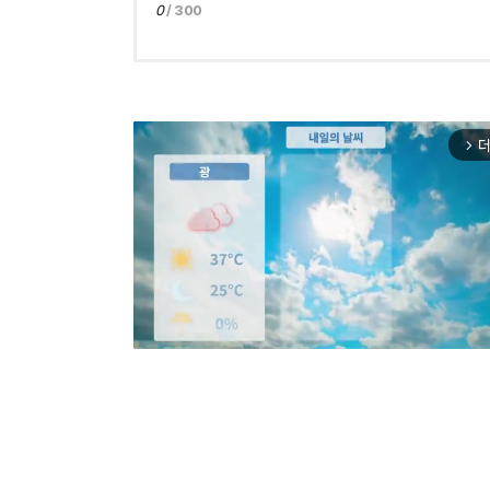
0
/ 300
더
arrow_forward_ios
Mut