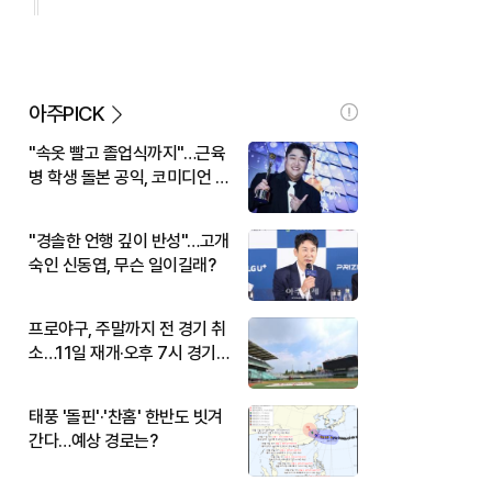
아주PICK
"속옷 빨고 졸업식까지"…근육
병 학생 돌본 공익, 코미디언 김
규원이었다
"경솔한 언행 깊이 반성"…고개
숙인 신동엽, 무슨 일이길래?
프로야구, 주말까지 전 경기 취
소…11일 재개·오후 7시 경기
시작
태풍 '돌핀'·'찬홈' 한반도 빗겨
간다…예상 경로는?