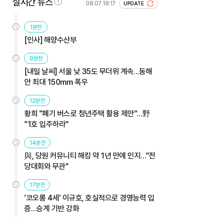
실시간 뉴스
08.07 18:17
UPDATE
1분전
[인사] 해양수산부
9분전
[내일 날씨] 서울 낮 35도 무더위 계속…동해
안 최대 150㎜ 폭우
12분전
황희 "폐기 버스로 청년주택 활용 제안"…野
"1호 입주하라"
14분전
與, 당원 커뮤니티 해킹 약 1년 만에 인지…"전
당대회와 무관"
17분전
'코오롱 4세' 이규호, 호실적으로 경영능력 입
증…승계 기반 강화