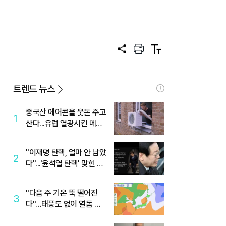
공
프
텍
유
린
스
트
트
크
기
트렌드 뉴스
중국산 에어콘을 웃돈 주고
1
산다...유럽 열광시킨 메이
디
"이재명 탄핵, 얼마 안 남았
2
다"...'윤석열 탄핵' 맞힌 무
당, '성지글' 등장
"다음 주 기온 뚝 떨어진
3
다"…태풍도 없이 열돔 박
살 낸 '이것'