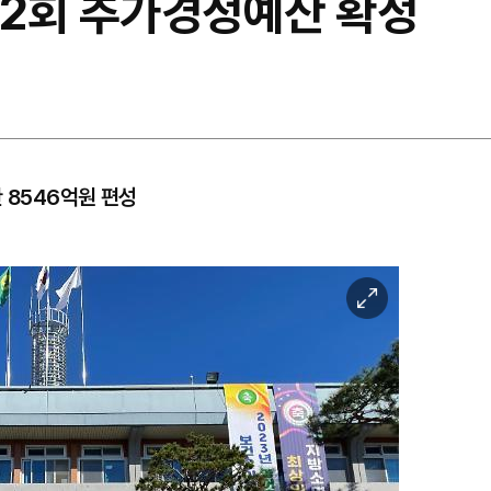
제2회 추가경정예산 확정
 8546억원 편성
이
미
지
확
대