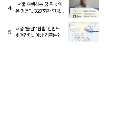
"서울 여행하는 꿈 뒤 찾아
4
온 행운"…327회차 연금
복권720+ 당첨번호조회
주목
태풍 '돌핀'·'찬홈' 한반도
5
빗겨간다…예상 경로는?