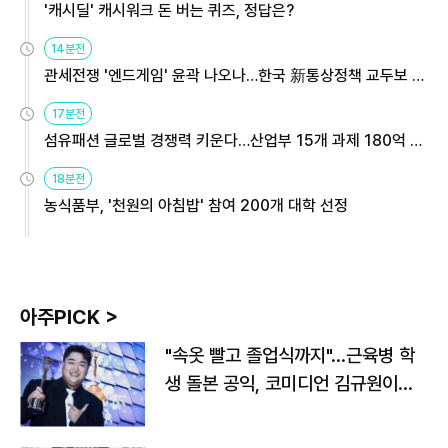
'캐시딜' 캐시워크 돈 버는 퀴즈, 정답은?
14분전
관세전쟁 '엔드게임' 윤곽 나오나…한국 新통상정책 교두보 활
용해야
17분전
섬유패션 글로벌 경쟁력 키운다…산업부 15개 과제 180억 지
원
18분전
농식품부, '천원의 아침밥' 참여 200개 대학 선정
아주PICK >
"속옷 빨고 졸업식까지"…근육병 학
생 돌본 공익, 코미디언 김규원이었
다