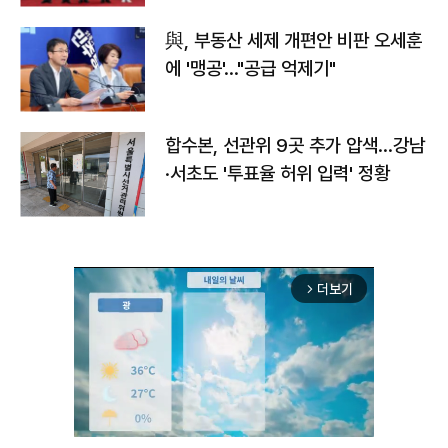
與, 부동산 세제 개편안 비판 오세훈
에 '맹공'…"공급 억제기"
합수본, 선관위 9곳 추가 압색…강남
·서초도 '투표율 허위 입력' 정황
더보기
arrow_forward_ios