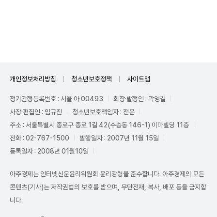
Unmute
개인정보처리방침
청소년보호정책
사이트맵
정기간행등록번호 : 서울 아 00493
회장·발행인 : 곽영길
사장·편집인 : 임규진
청소년보호책임자 : 전운
주소 : 서울특별시 종로구 종로 1길 42(수송동 146-1) 이마빌딩 11층
전화 : 02-767-1500
발행일자 : 2007년 11월 15일
등록일자 : 2008년 01월10일
아주경제는 인터넷신문윤리위원회 윤리강령을 준수합니다. 아주경제의 모든
콘텐츠(기사)는 저작권법의 보호를 받으며, 무단전재, 복사, 배포 등을 금지합
니다.