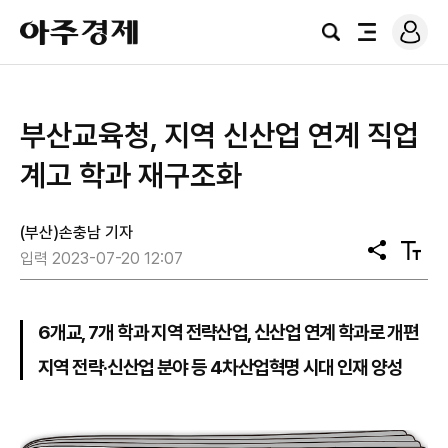
로
아
그
검
전
주
인
색
체
경
메
제
뉴
부산교육청, 지역 신산업 연계 직업
계고 학과 재구조화
(부산)손충남 기자
공
텍
입력 2023-07-20 12:07
유
스
트
크
기
6개교, 7개 학과 지역 전략산업, 신산업 연계 학과로 개편
지역 전략·신산업 분야 등 4차산업혁명 시대 인재 양성