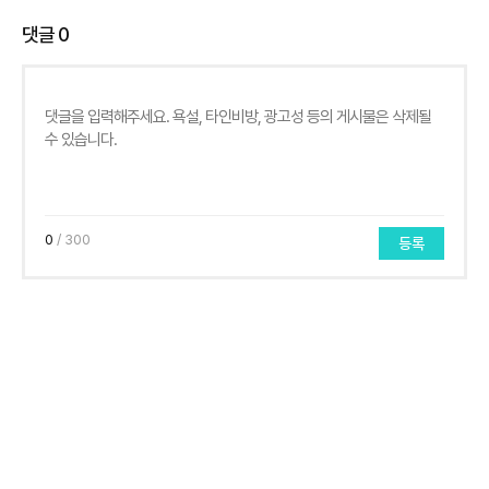
댓글
0
0
/ 300
등록