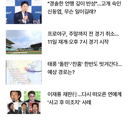
"경솔한 언행 깊이 반성"…고개 숙인
신동엽, 무슨 일이길래?
프로야구, 주말까지 전 경기 취소…
11일 재개·오후 7시 경기 시작
태풍 '돌핀'·'찬홈' 한반도 빗겨간다…
예상 경로는?
이재룡 재판行…다시 떠오른 연예계
'사고 후 미조치' 사례