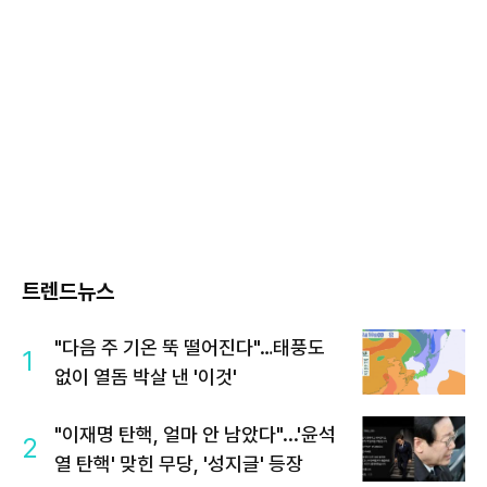
트렌드뉴스
"다음 주 기온 뚝 떨어진다"…태풍도
1
없이 열돔 박살 낸 '이것'
"이재명 탄핵, 얼마 안 남았다"...'윤석
2
열 탄핵' 맞힌 무당, '성지글' 등장