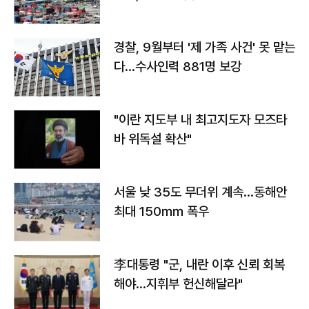
경찰, 9월부터 '제 가족 사건' 못 맡는
다…수사인력 881명 보강
"이란 지도부 내 최고지도자 모즈타
바 위독설 확산"
서울 낮 35도 무더위 계속…동해안
최대 150㎜ 폭우
李대통령 "군, 내란 이후 신뢰 회복
해야…지휘부 헌신해달라"