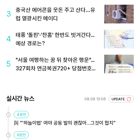
중국산 에어콘을 웃돈 주고 산다...유
3
럽 열광시킨 메이디
태풍 '돌핀'·'찬홈' 한반도 빗겨간다…
4
예상 경로는?
"서울 여행하는 꿈 뒤 찾아온 행운"…
5
327회차 연금복권720+ 당첨번호조
회 주목
실시간 뉴스
08.08 13:06
UPDATE
4분전
與 "'하늘이법' 여야 공동 발의 괜찮아…그것이 협치"
9분전