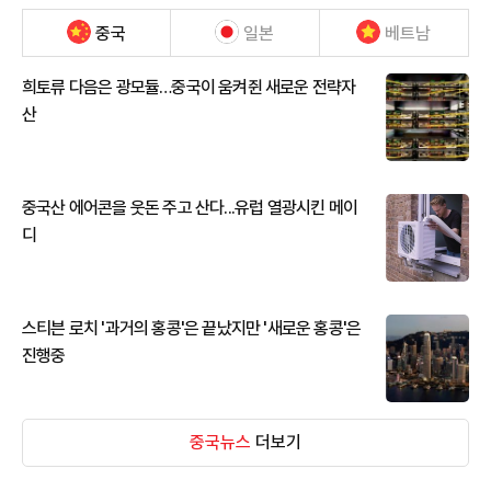
중국
일본
베트남
희토류 다음은 광모듈…중국이 움켜쥔 새로운 전략자
산
중국산 에어콘을 웃돈 주고 산다...유럽 열광시킨 메이
디
스티븐 로치 '과거의 홍콩'은 끝났지만 '새로운 홍콩'은
진행중
중국뉴스
더보기