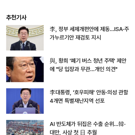
추천기사
李, 정부 세제개편안에 제동…ISA·주
가누르기안 재검토 지시
與, 황희 '폐기 버스 청년 주택' 제안
에 "당 입장과 무관…개인 의견"
李대통령, '호우피해' 안동·의성 관할
4개면 특별재난지역 선포
AI 반도체가 뒤집은 수출 순위…韓·
대만, 사상 첫 日 추월