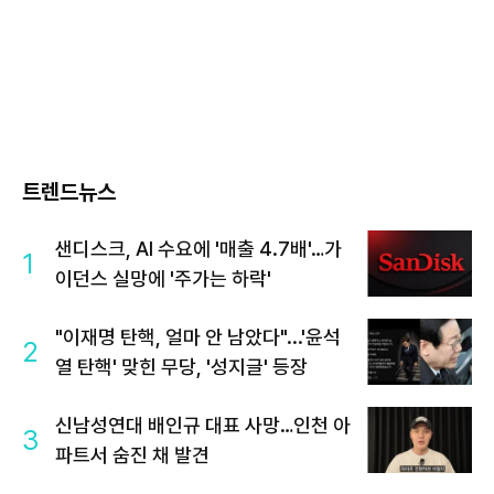
트렌드뉴스
샌디스크, AI 수요에 '매출 4.7배'…가
1
이던스 실망에 '주가는 하락'
"이재명 탄핵, 얼마 안 남았다"...'윤석
2
열 탄핵' 맞힌 무당, '성지글' 등장
신남성연대 배인규 대표 사망…인천 아
3
파트서 숨진 채 발견