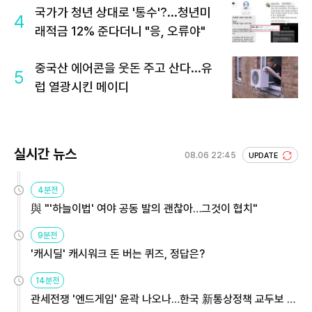
국가가 청년 상대로 '통수'?...청년미
4
래적금 12% 준다더니 "응, 오류야"
중국산 에어콘을 웃돈 주고 산다...유
5
럽 열광시킨 메이디
실시간 뉴스
08.06 22:45
UPDATE
4분전
與 "'하늘이법' 여야 공동 발의 괜찮아…그것이 협치"
9분전
'캐시딜' 캐시워크 돈 버는 퀴즈, 정답은?
14분전
관세전쟁 '엔드게임' 윤곽 나오나…한국 新통상정책 교두보 활