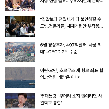
시장 선점 필요…주52시간제 손봐
야"
"집값보다 전월세가 더 불안해질 수
도"…전문가들, 세제개편안 부작용
우려
6월 경상흑자, 497억달러 '사상 최
대'…OECD 2위 수준
이란·오만, 호르무즈 새 항로 좌표 합
의…"전면 개방은 아냐"
李대통령 "쿠데타 소지 없애려면 사
관학교 통합"