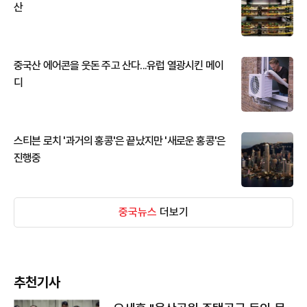
산
중국산 에어콘을 웃돈 주고 산다...유럽 열광시킨 메이
디
스티븐 로치 '과거의 홍콩'은 끝났지만 '새로운 홍콩'은
진행중
중국뉴스
더보기
추천기사