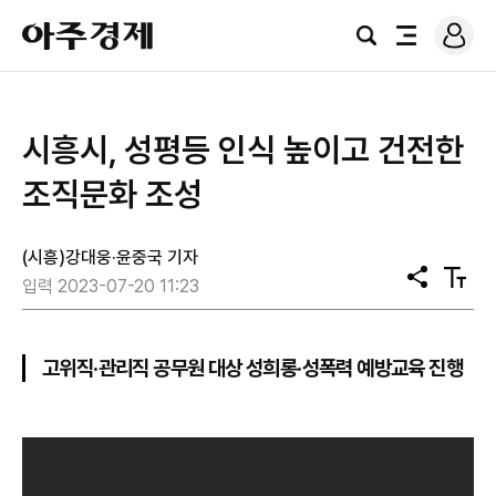
로
아
그
검
전
주
인
색
체
경
메
제
뉴
시흥시, 성평등 인식 높이고 건전한
조직문화 조성
(시흥)강대웅·윤중국 기자
공
텍
입력 2023-07-20 11:23
유
스
트
크
기
고위직·관리직 공무원 대상 성희롱·성폭력 예방교육 진행