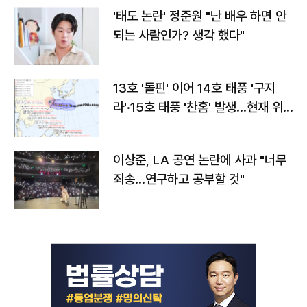
'태도 논란' 정준원 "난 배우 하면 안
되는 사람인가? 생각 했다"
13호 '돌핀' 이어 14호 태풍 '구지
라'·15호 태풍 '찬홈' 발생…현재 위
치와 이동경로는?
이상준, LA 공연 논란에 사과 "너무
죄송…연구하고 공부할 것"