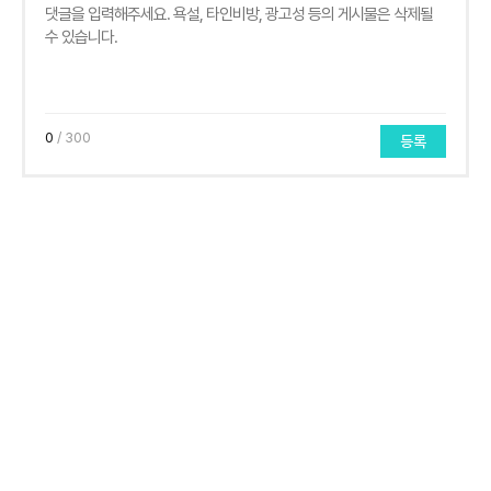
0
/ 300
등록