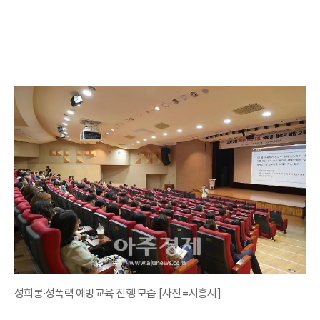
성희롱·성폭력 예방교육 진행 모습 [사진=시흥시]