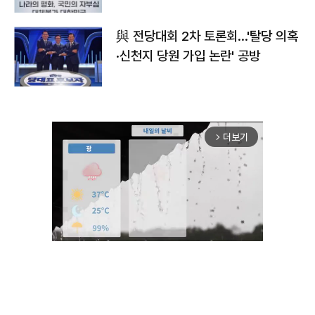
與 전당대회 2차 토론회…'탈당 의혹
·신천지 당원 가입 논란' 공방
더보기
arrow_forward_ios
Unmute