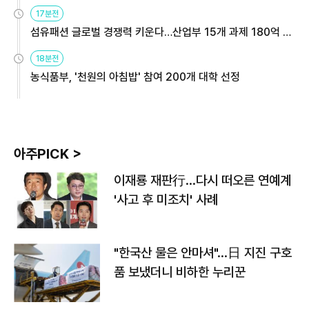
용해야
17분전
섬유패션 글로벌 경쟁력 키운다…산업부 15개 과제 180억 지
원
18분전
농식품부, '천원의 아침밥' 참여 200개 대학 선정
아주PICK >
이재룡 재판行…다시 떠오른 연예계
'사고 후 미조치' 사례
"한국산 물은 안마셔"…日 지진 구호
품 보냈더니 비하한 누리꾼