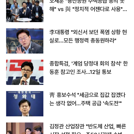
오세훈 "용산공원 주택공급 동의 못
해" vs 與 "정치적 어젠다로 사용"
맞불
李대통령 "외신서 보던 폭염 상황 현
실로…모든 행정력 총동원하라"
종합특검, '계엄 당정대 회의 참석' 한
동훈 참고인 조사...12일 통보
靑 홍보수석 "세금으로 집값 잡겠다
는 생각 없어…주택 공급 '속도전'"
김정관 산업장관 "반도체 산업, 빠른