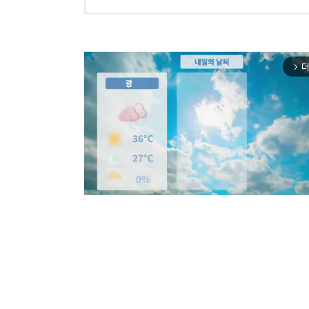
더
arrow_forward_ios
Mut