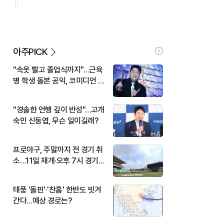
아주PICK
"속옷 빨고 졸업식까지"…근육
병 학생 돌본 공익, 코미디언 김
규원이었다
"경솔한 언행 깊이 반성"…고개
숙인 신동엽, 무슨 일이길래?
프로야구, 주말까지 전 경기 취
소…11일 재개·오후 7시 경기
시작
태풍 '돌핀'·'찬홈' 한반도 빗겨
간다…예상 경로는?