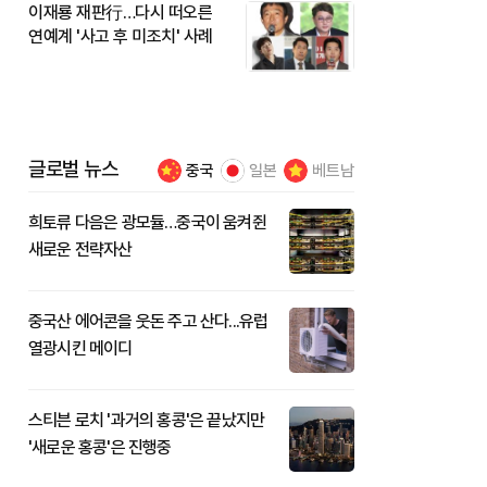
이재룡 재판行…다시 떠오른
연예계 '사고 후 미조치' 사례
글로벌 뉴스
중국
일본
베트남
희토류 다음은 광모듈…중국이 움켜쥔
새로운 전략자산
중국산 에어콘을 웃돈 주고 산다...유럽
열광시킨 메이디
스티븐 로치 '과거의 홍콩'은 끝났지만
'새로운 홍콩'은 진행중