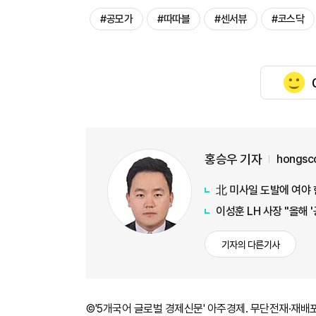
#공모가
#따따블
#센서뷰
#코스닥
홍승우 기자
hongsc
北 미사일 도발에 여야
이성훈 LH 사장 "올해 
기자의 다른기사
©'5개국어 글로벌 경제신문' 아주경제. 무단전재·재배