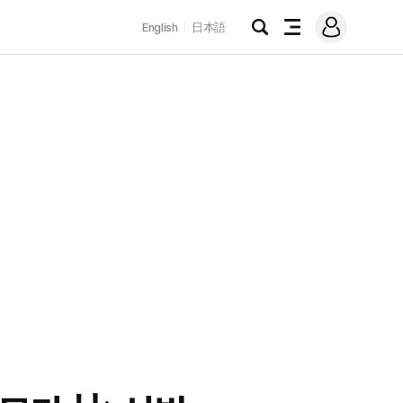
로
English
日本語
그
검
전
인
색
체
메
뉴