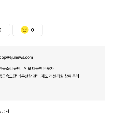
0
0
oop@ajunews.com
 한목소리 규탄… 안보 대응엔 온도차
'공급속도전' 최우선할 것"… 제도 개선·직원 참여 독려
포 금지