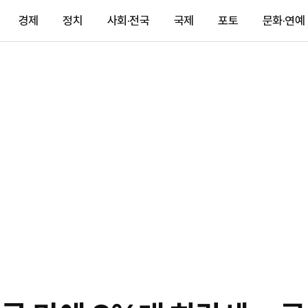
경제
정치
사회·전국
국제
포토
문화·연예