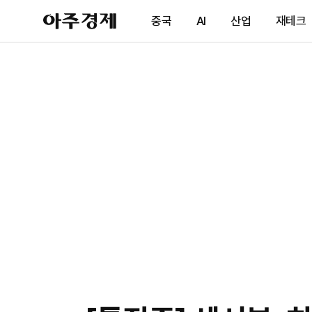
아
중국
AI
산업
재테크
주
경
제