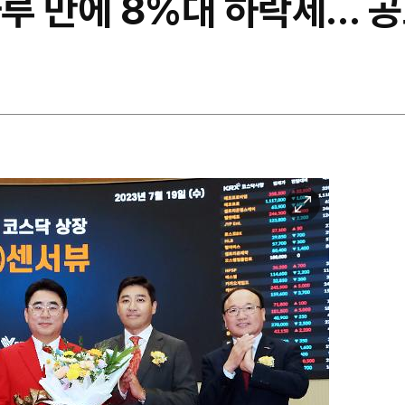
하루 만에 8%대 하락세… 
이
미
지
확
대