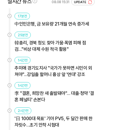
실시간 뉴스
08.08 15:31
UPDATE
17분전
中인민은행, 금 보유량 21개월 연속 증가세
25분전
韓총리, 경북 청도 찾아 가뭄·폭염 피해 점
검…"비상 대체 수원 적극 활용"
1시간전
추미애 경기도지사 "국가가 못하면 시민이 외
쳐야"...강일출 할머니 흉상 앞 '연대' 강조
1시간전
李 "결혼, 희망찬 새 출발돼야"… 대출·청약 '결
혼 페널티' 손본다
2시간전
'日 1000대 목표' 기아 PV5, 두 달간 판매 한
자릿수…초기 안착 시험대