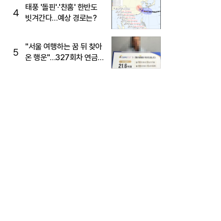
태풍 '돌핀'·'찬홈' 한반도
4
빗겨간다…예상 경로는?
"서울 여행하는 꿈 뒤 찾아
5
온 행운"…327회차 연금
복권720+ 당첨번호조회
주목