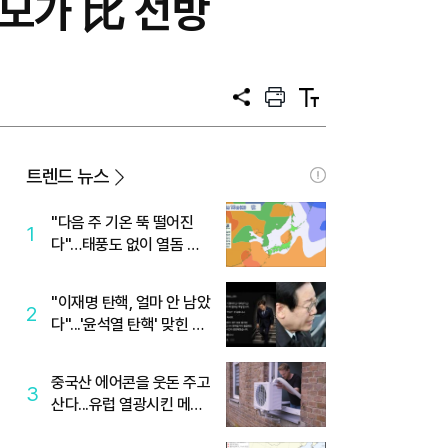
공모가 比 선방
공
프
텍
유
린
스
트
트
크
기
트렌드 뉴스
"다음 주 기온 뚝 떨어진
1
다"…태풍도 없이 열돔 박
살 낸 '이것'
"이재명 탄핵, 얼마 안 남았
2
다"...'윤석열 탄핵' 맞힌 무
당, '성지글' 등장
중국산 에어콘을 웃돈 주고
3
산다...유럽 열광시킨 메이
디