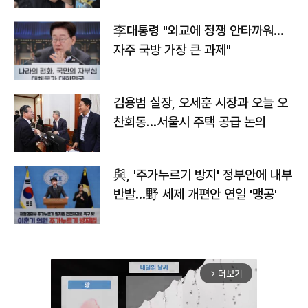
李대통령 "외교에 정쟁 안타까워…
자주 국방 가장 큰 과제"
김용범 실장, 오세훈 시장과 오늘 오
찬회동...서울시 주택 공급 논의
與, '주가누르기 방지' 정부안에 내부
반발…野 세제 개편안 연일 '맹공'
더보기
arrow_forward_ios