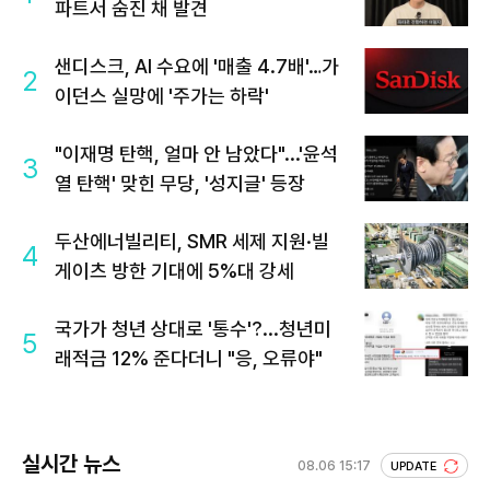
파트서 숨진 채 발견
샌디스크, AI 수요에 '매출 4.7배'…가
2
이던스 실망에 '주가는 하락'
"이재명 탄핵, 얼마 안 남았다"...'윤석
3
열 탄핵' 맞힌 무당, '성지글' 등장
두산에너빌리티, SMR 세제 지원·빌
4
게이츠 방한 기대에 5%대 강세
국가가 청년 상대로 '통수'?...청년미
5
래적금 12% 준다더니 "응, 오류야"
실시간 뉴스
08.06 15:17
UPDATE