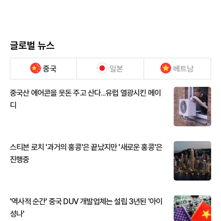
글로벌 뉴스
중국
일본
베트남
중국산 에어콘을 웃돈 주고 산다...유럽 열광시킨 메이
디
스티븐 로치 '과거의 홍콩'은 끝났지만 '새로운 홍콩'은
진행중
'역사적 순간' 중국 DUV 개발업체는 설립 3년된 '아이
성나'