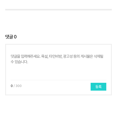
댓글
0
0
/ 300
등록