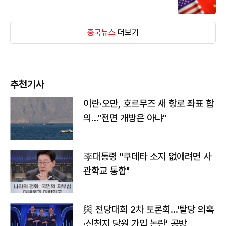
중국뉴스
더보기
추천기사
이란·오만, 호르무즈 새 항로 좌표 합
의…"전면 개방은 아냐"
李대통령 "쿠데타 소지 없애려면 사
관학교 통합"
與 전당대회 2차 토론회…'탈당 의혹
·신천지 당원 가입 논란' 공방