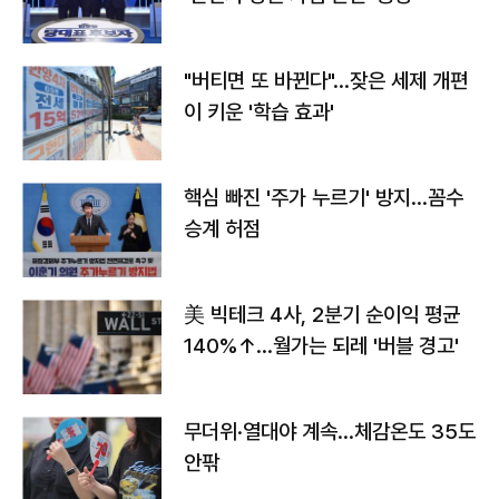
"버티면 또 바뀐다"…잦은 세제 개편
이 키운 '학습 효과'
핵심 빠진 '주가 누르기' 방지…꼼수
승계 허점
美 빅테크 4사, 2분기 순이익 평균
140%↑…월가는 되레 '버블 경고'
무더위·열대야 계속…체감온도 35도
안팎