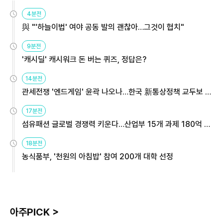
4분전
與 "'하늘이법' 여야 공동 발의 괜찮아…그것이 협치"
9분전
'캐시딜' 캐시워크 돈 버는 퀴즈, 정답은?
14분전
관세전쟁 '엔드게임' 윤곽 나오나…한국 新통상정책 교두보 활
용해야
17분전
섬유패션 글로벌 경쟁력 키운다…산업부 15개 과제 180억 지
원
18분전
농식품부, '천원의 아침밥' 참여 200개 대학 선정
아주PICK >