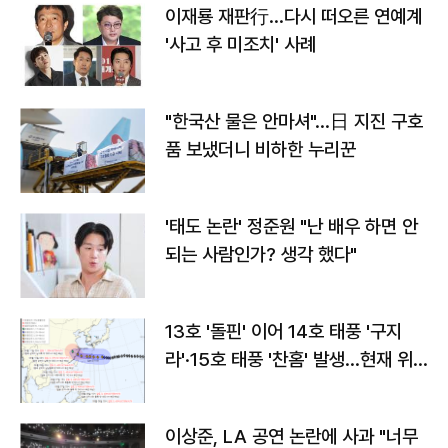
이재룡 재판行…다시 떠오른 연예계
'사고 후 미조치' 사례
"한국산 물은 안마셔"…日 지진 구호
품 보냈더니 비하한 누리꾼
'태도 논란' 정준원 "난 배우 하면 안
되는 사람인가? 생각 했다"
13호 '돌핀' 이어 14호 태풍 '구지
라'·15호 태풍 '찬홈' 발생…현재 위
치와 이동경로는?
이상준, LA 공연 논란에 사과 "너무