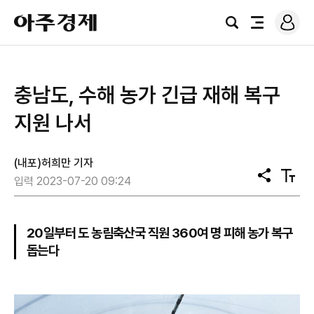
로
아
그
검
전
주
인
색
체
경
메
제
뉴
충남도, 수해 농가 긴급 재해 복구
지원 나서
(내포)허희만 기자
공
텍
입력 2023-07-20 09:24
유
스
트
크
기
20일부터 도 농림축산국 직원 360여 명 피해 농가 복구
돕는다