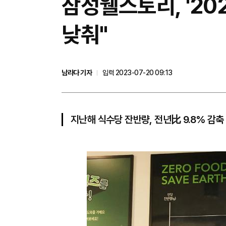
​삼성웰스토리, '20
낮춰"
남라다 기자
입력 2023-07-20 09:13
지난해 식수당 잔반량, 전년比 9.8% 감축