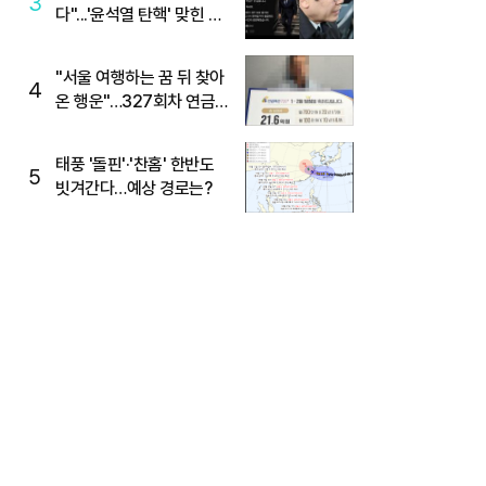
3
다"...'윤석열 탄핵' 맞힌 무
당, '성지글' 등장
"서울 여행하는 꿈 뒤 찾아
4
온 행운"…327회차 연금
복권720+ 당첨번호조회
주목
태풍 '돌핀'·'찬홈' 한반도
5
빗겨간다…예상 경로는?