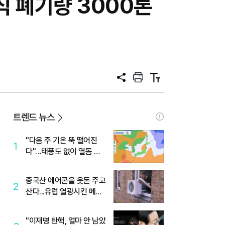
음식 폐기량 3000톤
공
프
텍
유
린
스
트
트
크
기
트렌드 뉴스
"다음 주 기온 뚝 떨어진
1
다"…태풍도 없이 열돔 박
살 낸 '이것'
중국산 에어콘을 웃돈 주고
2
산다...유럽 열광시킨 메이
디
"이재명 탄핵, 얼마 안 남았