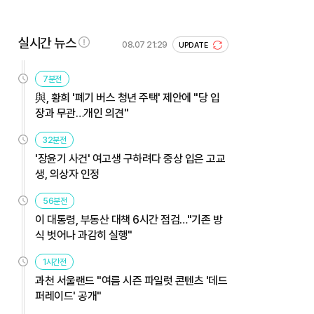
실시간 뉴스
08.07 21:29
UPDATE
7분전
與, 황희 '폐기 버스 청년 주택' 제안에 "당 입
장과 무관…개인 의견"
32분전
'장윤기 사건' 여고생 구하려다 중상 입은 고교
생, 의상자 인정
56분전
이 대통령, 부동산 대책 6시간 점검…"기존 방
식 벗어나 과감히 실행"
1시간전
과천 서울랜드 "여름 시즌 파일럿 콘텐츠 '데드
퍼레이드' 공개"