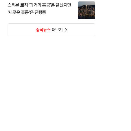
스티븐 로치 '과거의 홍콩'은 끝났지만
'새로운 홍콩'은 진행중
중국뉴스
더보기