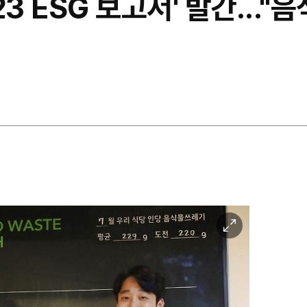
23 ESG 보고서' 발간..."
이
미
지
확
대