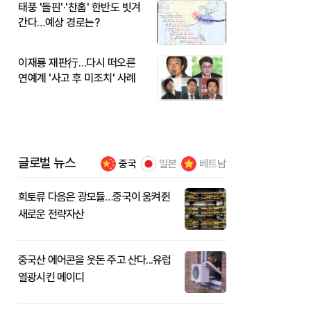
태풍 '돌핀'·'찬홈' 한반도 빗겨
간다…예상 경로는?
이재룡 재판行…다시 떠오른
연예계 '사고 후 미조치' 사례
글로벌 뉴스
중국
일본
베트남
희토류 다음은 광모듈…중국이 움켜쥔
새로운 전략자산
중국산 에어콘을 웃돈 주고 산다...유럽
열광시킨 메이디