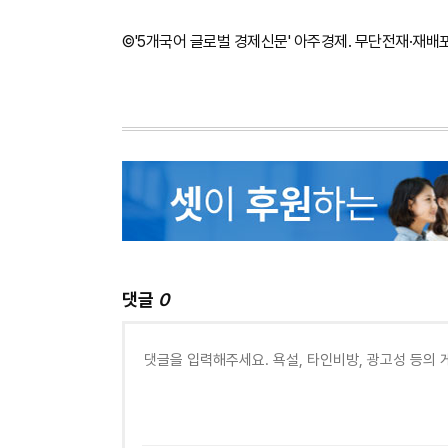
©'5개국어 글로벌 경제신문' 아주경제. 무단전재·재배
댓글
0