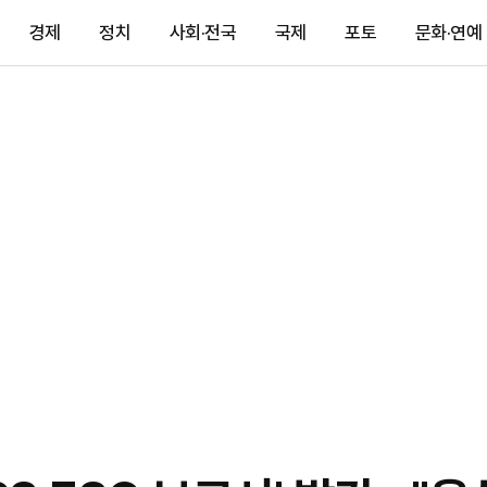
경제
정치
사회·전국
국제
포토
문화·연예