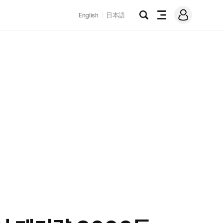
로
English
日本語
그
검
전
인
색
체
메
뉴