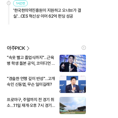
1시간전
'한국한의약진흥원이 지원하고 오너브가 결
실'…CES 혁신상 이어 62억 펀딩 성공
아주PICK
"속옷 빨고 졸업식까지"…근육
병 학생 돌본 공익, 코미디언 김
규원이었다
"경솔한 언행 깊이 반성"…고개
숙인 신동엽, 무슨 일이길래?
프로야구, 주말까지 전 경기 취
소…11일 재개·오후 7시 경기
시작