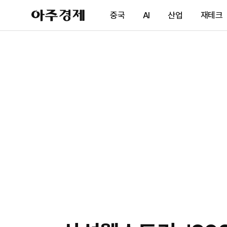
아
중국
AI
산업
재테크
주
경
제