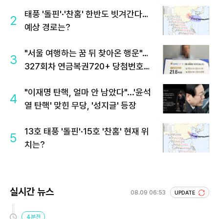
태풍 '돌핀'·'찬홈' 한반도 빗겨간다…
2
예상 경로는?
"서울 여행하는 꿈 뒤 찾아온 행운"…
3
327회차 연금복권720+ 당첨번호조
회 주목
"이재명 탄핵, 얼마 안 남았다"...'윤석
4
열 탄핵' 맞힌 무당, '성지글' 등장
13호 태풍 '돌핀'·15호 '찬홈' 현재 위
5
치는?
실시간 뉴스
08.09 06:53
UPDATE
4분전