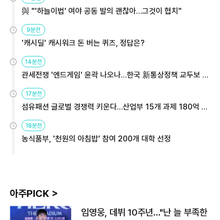
與 "'하늘이법' 여야 공동 발의 괜찮아…그것이 협치"
9분전
'캐시딜' 캐시워크 돈 버는 퀴즈, 정답은?
14분전
관세전쟁 '엔드게임' 윤곽 나오나…한국 新통상정책 교두보 활
용해야
17분전
섬유패션 글로벌 경쟁력 키운다…산업부 15개 과제 180억 지
원
18분전
농식품부, '천원의 아침밥' 참여 200개 대학 선정
아주PICK >
임영웅, 데뷔 10주년…"난 늘 부족한