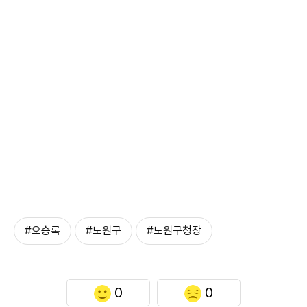
#오승록
#노원구
#노원구청장
0
0