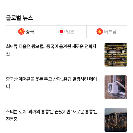
글로벌 뉴스
중국
일본
베트남
희토류 다음은 광모듈…중국이 움켜쥔 새로운 전략자
산
중국산 에어콘을 웃돈 주고 산다...유럽 열광시킨 메이
디
스티븐 로치 '과거의 홍콩'은 끝났지만 '새로운 홍콩'은
진행중