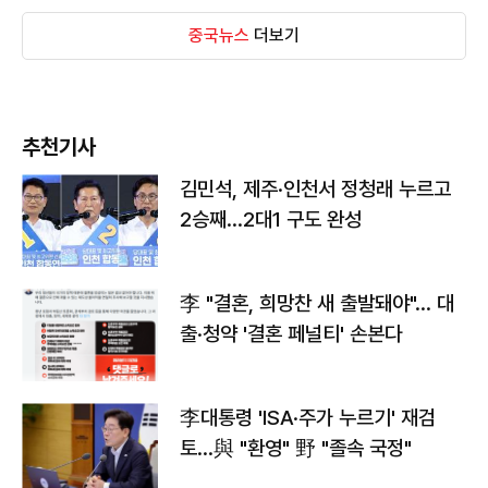
중국뉴스
더보기
추천기사
김민석, 제주·인천서 정청래 누르고
2승째…2대1 구도 완성
李 "결혼, 희망찬 새 출발돼야"… 대
출·청약 '결혼 페널티' 손본다
李대통령 'ISA·주가 누르기' 재검
토…與 "환영" 野 "졸속 국정"