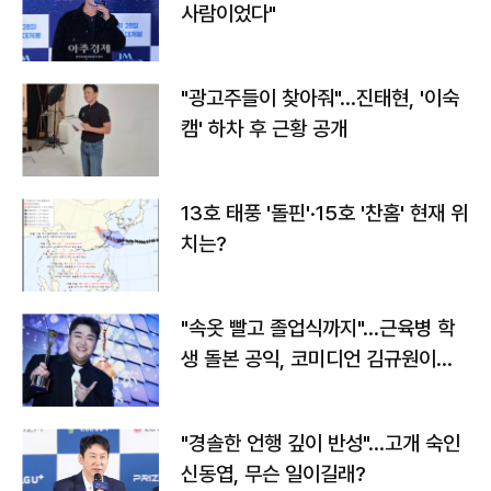
사람이었다"
"광고주들이 찾아줘"…진태현, '이숙
캠' 하차 후 근황 공개
13호 태풍 '돌핀'·15호 '찬홈' 현재 위
치는?
"속옷 빨고 졸업식까지"…근육병 학
생 돌본 공익, 코미디언 김규원이었
다
"경솔한 언행 깊이 반성"…고개 숙인
신동엽, 무슨 일이길래?