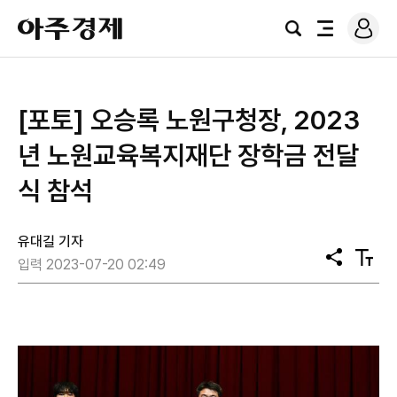
로
아
그
검
전
주
인
색
체
경
메
제
뉴
[포토] 오승록 노원구청장, 2023
년 노원교육복지재단 장학금 전달
식 참석
유대길 기자
공
텍
입력 2023-07-20 02:49
유
스
트
크
기