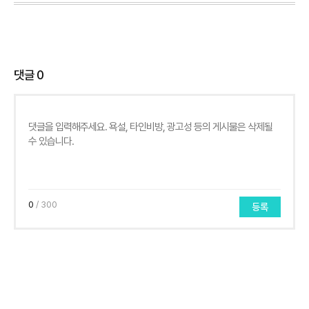
댓글
0
0
/ 300
등록