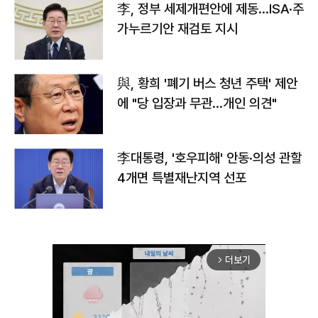
李, 정부 세제개편안에 제동…ISA·주
가누르기안 재검토 지시
與, 황희 '폐기 버스 청년 주택' 제안
에 "당 입장과 무관…개인 의견"
李대통령, '호우피해' 안동·의성 관할
4개면 특별재난지역 선포
더보기
arrow_forward_ios