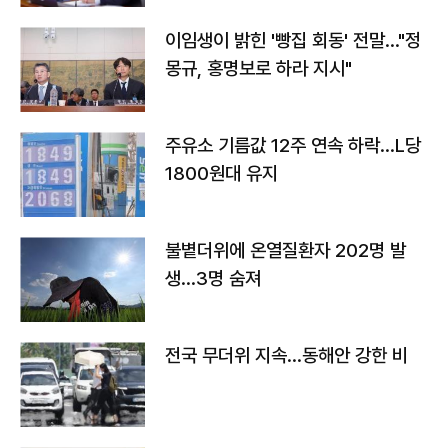
이임생이 밝힌 '빵집 회동' 전말…"정
몽규, 홍명보로 하라 지시"
주유소 기름값 12주 연속 하락…L당
1800원대 유지
불볕더위에 온열질환자 202명 발
생…3명 숨져
전국 무더위 지속…동해안 강한 비