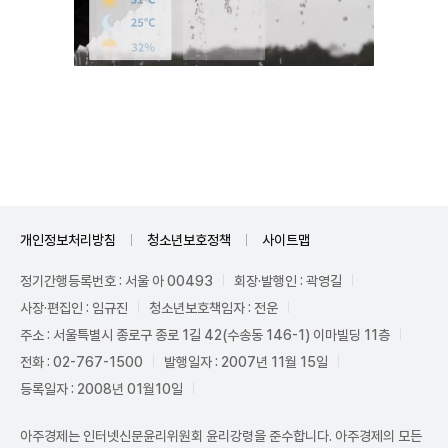
Unmute
개인정보처리방침
청소년보호정책
사이트맵
정기간행등록번호 : 서울 아 00493
회장·발행인 : 곽영길
사장·편집인 : 임규진
청소년보호책임자 : 전운
주소 : 서울특별시 종로구 종로 1길 42(수송동 146-1) 이마빌딩 11층
전화 : 02-767-1500
발행일자 : 2007년 11월 15일
등록일자 : 2008년 01월10일
아주경제는 인터넷신문윤리위원회 윤리강령을 준수합니다. 아주경제의 모든